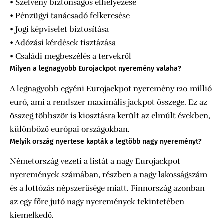
• Szelvény biztonságos elhelyezése
• Pénzügyi tanácsadó felkeresése
• Jogi képviselet biztosítása
• Adózási kérdések tisztázása
• Családi megbeszélés a tervekről
Milyen a legnagyobb Eurojackpot nyeremény valaha?
A legnagyobb egyéni Eurojackpot nyeremény 120 millió
euró, ami a rendszer maximális jackpot összege. Ez az
összeg többször is kiosztásra került az elmúlt években,
különböző európai országokban.
Melyik ország nyertese kapták a legtöbb nagy nyereményt?
Németország vezeti a listát a nagy Eurojackpot
nyeremények számában, részben a nagy lakosságszám
és a lottózás népszerűsége miatt. Finnország azonban
az egy főre jutó nagy nyeremények tekintetében
kiemelkedő.