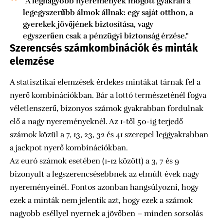
"A legnagyobb nyeremények mögött gyakran a
legegyszerűbb álmok állnak: egy saját otthon, a
gyerekek jövőjének biztosítása, vagy
egyszerűen csak a pénzügyi biztonság érzése."
Szerencsés számkombinációk és minták
elemzése
A statisztikai elemzések érdekes mintákat tárnak fel a
nyerő kombinációkban. Bár a lottó természeténél fogva
véletlenszerű, bizonyos számok gyakrabban fordulnak
elő a nagy nyereményeknél. Az 1-től 50-ig terjedő
számok közül a 7, 13, 23, 32 és 41 szerepel leggyakrabban
a jackpot nyerő kombinációkban.
Az euró számok esetében (1-12 között) a 3, 7 és 9
bizonyult a legszerencsésebbnek az elmúlt évek nagy
nyereményeinél. Fontos azonban hangsúlyozni, hogy
ezek a minták nem jelentik azt, hogy ezek a számok
nagyobb eséllyel nyernek a jövőben – minden sorsolás