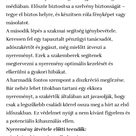
médiában. Először biztosítsa a szelvény biztonságát –
tegye el biztos helyre, és készítsen róla fényképet vagy
másolatot.
A második lépés a szakmai segítség igénybevétele.
Keressen fel egy tapasztalt pénzügyi tanácsadót,
adószakértőt és jogászt, még mielőtt átveszi a
nyereményt. Ezek a szakemberek segítenek
megtervezni a nyeremény optimális kezelését és
elkerülni a gyakori hibákat.
A harmadik fontos szempont a diszkréció megőrzése.
Bár nehéz lehet titokban tartani egy ekkora
nyereményt, a szakértők általában azt javasolják, hogy
csak a legszűkebb családi körrel ossza meg a hírt az első
időszakban. Ez védelmet nyújt a nem kívánt figyelem és
a potenciális kihasználás ellen.
Nyeremény átvétele előtti teendők: