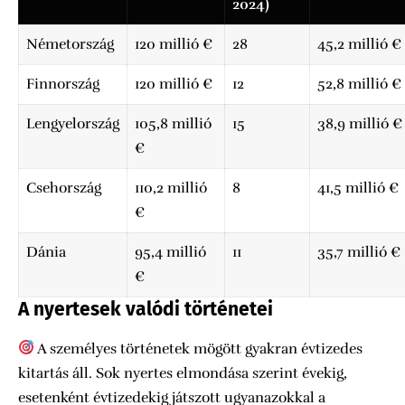
2024)
Németország
120 millió €
28
45,2 millió €
Finnország
120 millió €
12
52,8 millió €
Lengyelország
105,8 millió
15
38,9 millió €
€
Csehország
110,2 millió
8
41,5 millió €
€
Dánia
95,4 millió
11
35,7 millió €
€
A nyertesek valódi történetei
A személyes történetek mögött gyakran évtizedes
kitartás áll. Sok nyertes elmondása szerint évekig,
esetenként évtizedekig játszott ugyanazokkal a