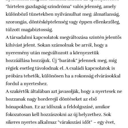
"hirtelen gazdagság szindróma" valós jelenség, amely
különböző tünetekben nyilvánulhat meg: álmatlanság,
szorongás, döntésképtelenség vagy éppen ellenkezőleg,
túlzott magabiztosság.
A társadalmi kapcsolatok megváltozása szintén jelentős
kihívást jelent. Sokan számolnak be arról, hogy a
nyeremény után megváltozott a környezetük
hozzáállása hozzájuk. Új "barátok" jelennek meg, míg
régiek esetleg távolodnak el. A családi kapcsolatok is
próbára tehetők, különösen ha a rokonság elvárásokkal
fordul a nyerteshez.
A szakértők általában azt javasolják, hogy a nyertesek ne
hozzanak nagy horderejű döntéseket az első
hónapokban. Ez az időszak a feldolgozásé, amikor
fokozatosan kell hozzászokni az új helyzethez. Sok
sikeres nyertes alkalmaz "várakozási időt" – egy évet,