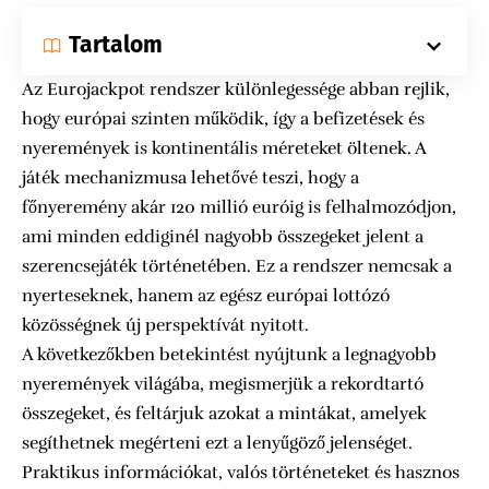
Tartalom
Az Eurojackpot rendszer különlegessége abban rejlik,
hogy európai szinten működik, így a befizetések és
nyeremények is kontinentális méreteket öltenek. A
játék mechanizmusa lehetővé teszi, hogy a
főnyeremény akár 120 millió euróig is felhalmozódjon,
ami minden eddiginél nagyobb összegeket jelent a
szerencsejáték történetében. Ez a rendszer nemcsak a
nyerteseknek, hanem az egész európai lottózó
közösségnek új perspektívát nyitott.
A következőkben betekintést nyújtunk a legnagyobb
nyeremények világába, megismerjük a rekordtartó
összegeket, és feltárjuk azokat a mintákat, amelyek
segíthetnek megérteni ezt a lenyűgöző jelenséget.
Praktikus információkat, valós történeteket és hasznos