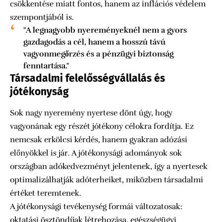
csökkentése miatt fontos, hanem az inflációs védelem
szempontjából is.
"A legnagyobb nyereményeknél nem a gyors
gazdagodás a cél, hanem a hosszú távú
vagyonmegőrzés és a pénzügyi biztonság
fenntartása."
Társadalmi felelősségvállalás és
jótékonyság
Sok nagy nyeremény nyertese dönt úgy, hogy
vagyonának egy részét jótékony célokra fordítja. Ez
nemcsak erkölcsi kérdés, hanem gyakran adózási
előnyökkel is jár. A jótékonysági adományok sok
országban adókedvezményt jelentenek, így a nyertesek
optimalizálhatják adóterheiket, miközben társadalmi
értéket teremtenek.
A jótékonysági tevékenység formái változatosak:
oktatási ösztöndíjak létrehozása, egészségügyi