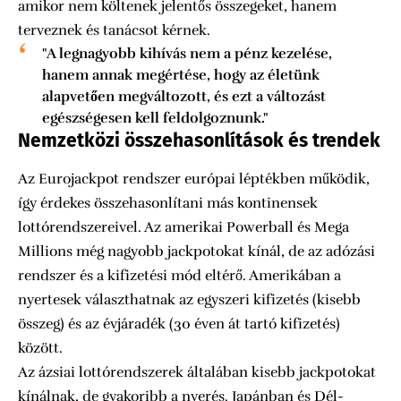
amikor nem költenek jelentős összegeket, hanem
terveznek és tanácsot kérnek.
"A legnagyobb kihívás nem a pénz kezelése,
hanem annak megértése, hogy az életünk
alapvetően megváltozott, és ezt a változást
egészségesen kell feldolgoznunk."
Nemzetközi összehasonlítások és trendek
Az Eurojackpot rendszer európai léptékben működik,
így érdekes összehasonlítani más kontinensek
lottórendszereivel. Az amerikai Powerball és Mega
Millions még nagyobb jackpotokat kínál, de az adózási
rendszer és a kifizetési mód eltérő. Amerikában a
nyertesek választhatnak az egyszeri kifizetés (kisebb
összeg) és az évjáradék (30 éven át tartó kifizetés)
között.
Az ázsiai lottórendszerek általában kisebb jackpotokat
kínálnak, de gyakoribb a nyerés. Japánban és Dél-