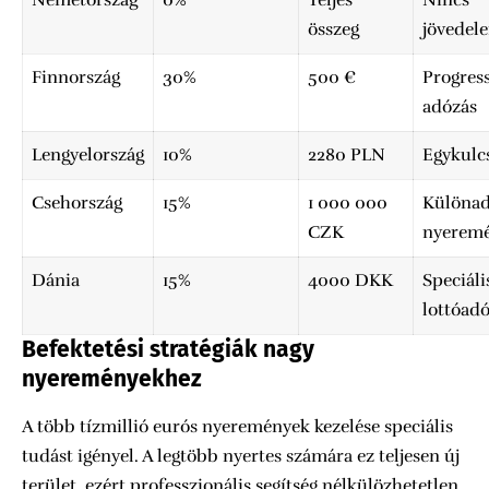
Németország
0%
Teljes
Nincs
összeg
jövedel
Finnország
30%
500 €
Progres
adózás
Lengyelország
10%
2280 PLN
Egykulc
Csehország
15%
1 000 000
Különad
CZK
nyerem
Dánia
15%
4000 DKK
Speciáli
lottóad
Befektetési stratégiák nagy
nyereményekhez
A több tízmillió eurós nyeremények kezelése speciális
tudást igényel. A legtöbb nyertes számára ez teljesen új
terület, ezért professzionális segítség nélkülözhetetlen.