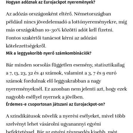
Hogyan adóznak az Eurojackpot nyeremények?
Az adózás országonként eltérő. Németországban
például nincs jövedelemadó a lottónyereményekre, míg
más országokban 10-30% közötti adót kell fizetni.
Fontos szakértői tanácsot kérni az adózási
kötelezettségekről.
Mik a leggyakoribb nyerő számkombinációk?
Bár minden sorsolás független esemény, statisztikailag
a 7, 13, 23, 32 és 41 számok, valamint a 3, 7 és 9 euró
számok fordulnak elő leggyakrabban a nagy
nyereményeknél. Ez azonban nem jelenti azt, hogy ezek
nagyobb eséllyel nyernek a jövőben.
Érdemes-e csoportosan játszani az Eurojackpot-on?
A szindikátusok növelik a nyerési esélyeket, mivel több
szelvényt lehet vásárolni ugyanannyi egyéni
befektetéssel. Bár az egyéni részesedés kisebb, még