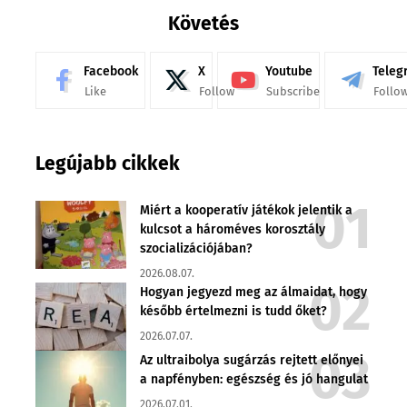
Követés
Facebook
X
Youtube
Teleg
Like
Follow
Subscribe
Follo
Legújabb cikkek
Miért a kooperatív játékok jelentik a
kulcsot a hároméves korosztály
szocializációjában?
2026.08.07.
Hogyan jegyezd meg az álmaidat, hogy
később értelmezni is tudd őket?
2026.07.07.
Az ultraibolya sugárzás rejtett előnyei
a napfényben: egészség és jó hangulat
2026.07.01.