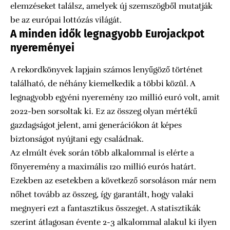
elemzéseket találsz, amelyek új szemszögből mutatják
be az európai lottózás világát.
A minden idők legnagyobb Eurojackpot
nyereményei
A rekordkönyvek lapjain számos lenyűgöző történet
található, de néhány kiemelkedik a többi közül. A
legnagyobb egyéni nyeremény 120 millió euró volt, amit
2022-ben sorsoltak ki. Ez az összeg olyan mértékű
gazdagságot jelent, ami generációkon át képes
biztonságot nyújtani egy családnak.
Az elmúlt évek során több alkalommal is elérte a
főnyeremény a maximális 120 millió eurós határt.
Ezekben az esetekben a következő sorsoláson már nem
nőhet tovább az összeg, így garantált, hogy valaki
megnyeri ezt a fantasztikus összeget. A statisztikák
szerint átlagosan évente 2-3 alkalommal alakul ki ilyen