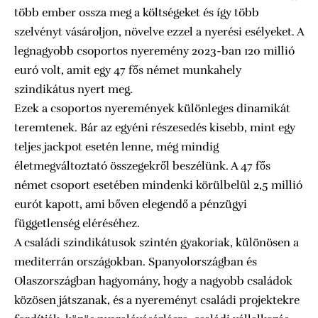
több ember ossza meg a költségeket és így több
szelvényt vásároljon, növelve ezzel a nyerési esélyeket. A
legnagyobb csoportos nyeremény 2023-ban 120 millió
euró volt, amit egy 47 fős német munkahely
szindikátus nyert meg.
Ezek a csoportos nyeremények különleges dinamikát
teremtenek. Bár az egyéni részesedés kisebb, mint egy
teljes jackpot esetén lenne, még mindig
életmegváltoztató összegekről beszélünk. A 47 fős
német csoport esetében mindenki körülbelül 2,5 millió
eurót kapott, ami bőven elegendő a pénzügyi
függetlenség eléréséhez.
A családi szindikátusok szintén gyakoriak, különösen a
mediterrán országokban. Spanyolországban és
Olaszországban hagyomány, hogy a nagyobb családok
közösen játszanak, és a nyereményt családi projektekre