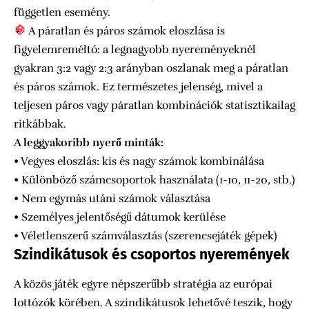
független esemény.
A páratlan és páros számok eloszlása is
figyelemreméltó: a legnagyobb nyereményeknél
gyakran 3:2 vagy 2:3 arányban oszlanak meg a páratlan
és páros számok. Ez természetes jelenség, mivel a
teljesen páros vagy páratlan kombinációk statisztikailag
ritkábbak.
A leggyakoribb nyerő minták:
• Vegyes eloszlás: kis és nagy számok kombinálása
• Különböző számcsoportok használata (1-10, 11-20, stb.)
• Nem egymás utáni számok választása
• Személyes jelentőségű dátumok kerülése
• Véletlenszerű számválasztás (szerencsejáték gépek)
Szindikátusok és csoportos nyeremények
A közös játék egyre népszerűbb stratégia az európai
lottózók körében. A szindikátusok lehetővé teszik, hogy