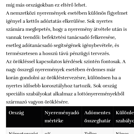
míg más országokban ez eltérő lehet.
A nemzetközi nyeremények esetében különös figyelmet
igényel a kettős adóztatás elkerülése. Sok nyertes
számára meglepetés, hogy a nyeremény átvétele után is
vannak teendői: befektetési tanácsadó felkeresése,
esetleg adótanácsadó segítségének igénybevétele, és
természetesen a hosszú távú pénzügyi tervezés.
Az örökléssel kapcsolatos kérdések szintén fontosak. A
nagy összegű nyeremények esetében érdemes már
korán gondolni az örökléstervezésre, különösen ha a
nyertes idősebb korosztályhoz tartozik. Sok ország
speciális szabályokat alkalmaz a lottónyereményekből
származó vagyon öröklésére.
Ország
Nyereményadó
Adómentes
Különle
mértéke
összeghatár
szabály