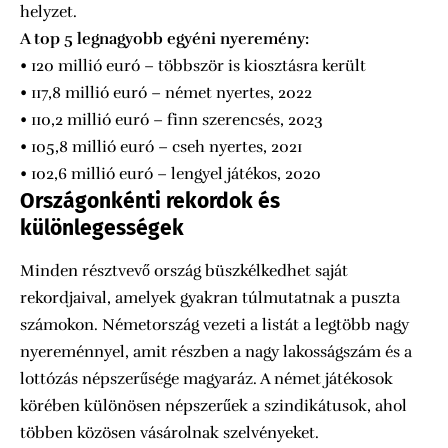
helyzet.
A top 5 legnagyobb egyéni nyeremény:
• 120 millió euró – többször is kiosztásra került
• 117,8 millió euró – német nyertes, 2022
• 110,2 millió euró – finn szerencsés, 2023
• 105,8 millió euró – cseh nyertes, 2021
• 102,6 millió euró – lengyel játékos, 2020
Országonkénti rekordok és
különlegességek
Minden résztvevő ország büszkélkedhet saját
rekordjaival, amelyek gyakran túlmutatnak a puszta
számokon. Németország vezeti a listát a legtöbb nagy
nyereménnyel, amit részben a nagy lakosságszám és a
lottózás népszerűsége magyaráz. A német játékosok
körében különösen népszerűek a szindikátusok, ahol
többen közösen vásárolnak szelvényeket.