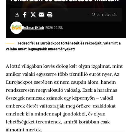
18 perc olvasás
BeSmartKlub
2026.02.28.
Fedezd fel az Eurojackpot történeteit és rekordjait, valamint a
valaha nyert legnagyobb nyereményeket!
A lottó világában kevés dolog kelt olyan izgalmat, mint
amikor valaki egyszerre több tízmillió eurót nyer. Az
Eurojackpot esetében ez nem csupán álom, hanem
rendszeresen megvalósuló valóság. Ezek a hatalmas
összegek nemcsak számok egy képernyőn – valódi
emberek életét változtatják meg örökre, családokat
emelnek ki a mindennapi gondokból, és olyan
lehetőségeket teremtenek, amiről korábban csak
álmodni mertek.