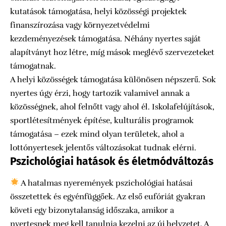
kutatások támogatása, helyi közösségi projektek
finanszírozása vagy környezetvédelmi
kezdeményezések támogatása. Néhány nyertes saját
alapítványt hoz létre, míg mások meglévő szervezeteket
támogatnak.
A helyi közösségek támogatása különösen népszerű. Sok
nyertes úgy érzi, hogy tartozik valamivel annak a
közösségnek, ahol felnőtt vagy ahol él. Iskolafelújítások,
sportlétesítmények építése, kulturális programok
támogatása – ezek mind olyan területek, ahol a
lottónyertesek jelentős változásokat tudnak elérni.
Pszichológiai hatások és életmódváltozás
A hatalmas nyeremények pszichológiai hatásai
összetettek és egyénfüggőek. Az első eufóriát gyakran
követi egy bizonytalanság időszaka, amikor a
nyertesnek meg kell tanulnia kezelni az új helyzetet. A