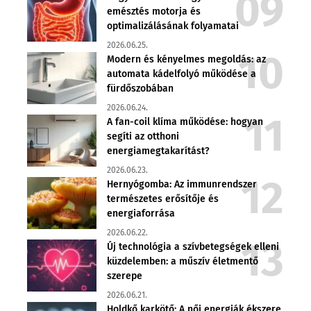
emésztés motorja és
optimalizálásának folyamatai
2026.06.25.
Modern és kényelmes megoldás: az
automata kádelfolyó működése a
fürdőszobában
2026.06.24.
A fan-coil klíma működése: hogyan
segíti az otthoni
energiamegtakarítást?
2026.06.23.
Hernyógomba: Az immunrendszer
természetes erősítője és
energiaforrása
2026.06.22.
Új technológia a szívbetegségek elleni
küzdelemben: a műszív életmentő
szerepe
2026.06.21.
Holdkő karkötő: A női energiák ékszere