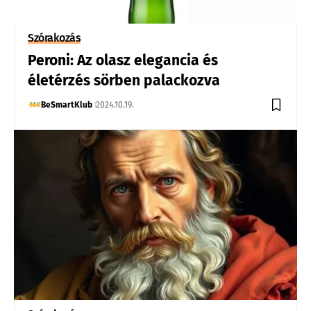
Szórakozás
Peroni: Az olasz elegancia és
életérzés sörben palackozva
BeSmartKlub
2024.10.19.