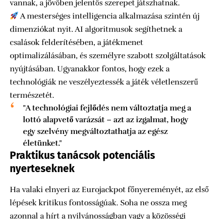
vannak, a jövőben jelentős szerepet játszhatnak.
A mesterséges intelligencia alkalmazása szintén új
dimenziókat nyit. AI algoritmusok segíthetnek a
csalások felderítésében, a játékmenet
optimalizálásában, és személyre szabott szolgáltatások
nyújtásában. Ugyanakkor fontos, hogy ezek a
technológiák ne veszélyeztessék a játék véletlenszerű
természetét.
"A technológiai fejlődés nem változtatja meg a
lottó alapvető varázsát – azt az izgalmat, hogy
egy szelvény megváltoztathatja az egész
életünket."
Praktikus tanácsok potenciális
nyerteseknek
Ha valaki elnyeri az Eurojackpot főnyereményét, az első
lépések kritikus fontosságúak. Soha ne ossza meg
azonnal a hírt a nyilvánosságban vagy a közösségi