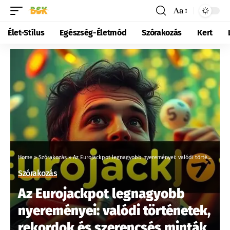
Aa
Élet-Stílus
Egészség-Életmód
Szórakozás
Kert
Home
»
Szórakozás
»
Az Eurojackpot legnagyobb nyereményei: valódi történetek, rekordok és szerencsés minták
Szórakozás
Az Eurojackpot legnagyobb
nyereményei: valódi történetek,
rekordok és szerencsés minták