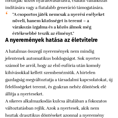
fordítják: közös nyaralóvásárlásra, családi vállalkozás
indítására vagy a fiatalabb generáció támogatására.
"A csoportos játék nemcsak a nyerési esélyeket
növeli, hanem közösséget is teremt – a
várakozás izgalma és a közös álmok még
értékesebbé teszik az élményt."
A nyeremények hatása az életvitelre
A hatalmas összegű nyeremények nem mindig
jelentenek automatikus boldogságot. Sok nyertes
számol be arról, hogy az első eufória után komoly
kihívásokkal kellett szembenézniük. A hirtelen
gazdagság megváltoztatja a társadalmi kapcsolatokat, új
felelősségeket teremt, és gyakran nehéz döntések elé
állítja a nyerteseket.
A sikeres alkalmazkodás kulcsa általában a fokozatos
változtatásban rejlik. Azok a nyertesek, akik nem
hoztak drasztikus döntéseket azonnal a nyeremény