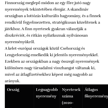
Finnország meglepő módon az egy főre jutó nagy
nyeremények tekintetében élenjár. A skandináv
országban a lottózás kulturális hagyomány, és a finnek
rendkívül fegyelmezetten, stratégikusan közelítenek a
játékhoz. A finn nyertesek gyakran választják a
diszkréciót, és ritkán nyilatkoznak nyilvánosan
nyereményükről.
A kelet-európai országok közül Csehország és
Lengyelország emelkedik ki jelentős nyereményekkel.
Ezekben az országokban a nagy összegű nyeremények
különösen nagy társadalmi visszhangot váltanak ki,
mivel az átlagfizetésekhez képest még nagyobb az
arányuk.
Ország
Legnagyobb
Nyertesek
Átlagos
nyeremény
száma
főnyeremén
(2020-