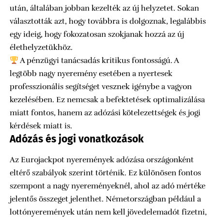
után, általában jobban kezelték az új helyzetet. Sokan
választották azt, hogy továbbra is dolgoznak, legalábbis
egy ideig, hogy fokozatosan szokjanak hozzá az új
élethelyzetükhöz.
A pénzügyi tanácsadás kritikus fontosságú. A
legtöbb nagy nyeremény esetében a nyertesek
professzionális segítséget vesznek igénybe a vagyon
kezelésében. Ez nemcsak a befektetések optimalizálása
miatt fontos, hanem az adózási kötelezettségek és jogi
kérdések miatt is.
Adózás és jogi vonatkozások
Az Eurojackpot nyeremények adózása országonként
eltérő szabályok szerint történik. Ez különösen fontos
szempont a nagy nyereményeknél, ahol az adó mértéke
jelentős összeget jelenthet. Németországban például a
lottónyeremények után nem kell jövedelemadót fizetni,