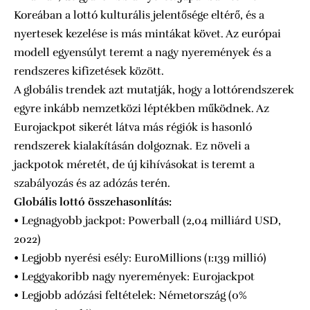
Koreában a lottó kulturális jelentősége eltérő, és a
nyertesek kezelése is más mintákat követ. Az európai
modell egyensúlyt teremt a nagy nyeremények és a
rendszeres kifizetések között.
A globális trendek azt mutatják, hogy a lottórendszerek
egyre inkább nemzetközi léptékben működnek. Az
Eurojackpot sikerét látva más régiók is hasonló
rendszerek kialakításán dolgoznak. Ez növeli a
jackpotok méretét, de új kihívásokat is teremt a
szabályozás és az adózás terén.
Globális lottó összehasonlítás:
• Legnagyobb jackpot: Powerball (2,04 milliárd USD,
2022)
• Legjobb nyerési esély: EuroMillions (1:139 millió)
• Leggyakoribb nagy nyeremények: Eurojackpot
• Legjobb adózási feltételek: Németország (0%