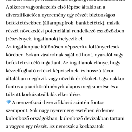
A sikeres vagyonkezelés első lépése általában a
diverzifikáció: a nyeremény egy részét biztonságos
befektetésekben (állampapírok, bankbetétek), másik
részét növekedési potenciállal rendelkező eszközökben
(részvények, ingatlanok) helyezik el.
Az ingatlanpiac különösen népszerű a lottónyertesek
körében. Sokan vásárolnak saját otthont, nyaralót vagy
befektetési célú ingatlant. Az ingatlanok előnye, hogy
kézzelfogható értéket képviselnek, és hosszú távon
általában megőrzik vagy növelik értéküket. Ugyanakkor
fontos a piaci körülmények alapos megismerése és a
túlzott kockázatvállalás elkerülése.
A nemzetközi diverzifikáció szintén fontos
szempont. Sok nagy nyeremény esetében érdemes
különböző országokban, különböző devizákban tartani
a vagyon egy részét. Ez nemcsak a kockázatok