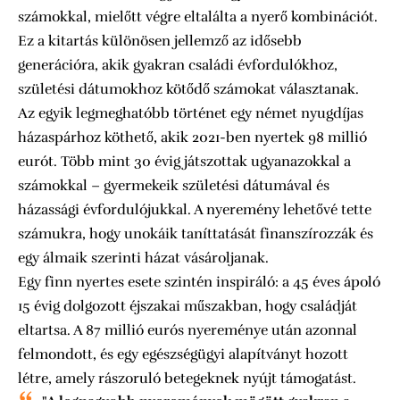
számokkal, mielőtt végre eltalálta a nyerő kombinációt.
Ez a kitartás különösen jellemző az idősebb
generációra, akik gyakran családi évfordulókhoz,
születési dátumokhoz kötődő számokat választanak.
Az egyik legmeghatóbb történet egy német nyugdíjas
házaspárhoz köthető, akik 2021-ben nyertek 98 millió
eurót. Több mint 30 évig játszottak ugyanazokkal a
számokkal – gyermekeik születési dátumával és
házassági évfordulójukkal. A nyeremény lehetővé tette
számukra, hogy unokáik taníttatását finanszírozzák és
egy álmaik szerinti házat vásároljanak.
Egy finn nyertes esete szintén inspiráló: a 45 éves ápoló
15 évig dolgozott éjszakai műszakban, hogy családját
eltartsa. A 87 millió eurós nyereménye után azonnal
felmondott, és egy egészségügyi alapítványt hozott
létre, amely rászoruló betegeknek nyújt támogatást.