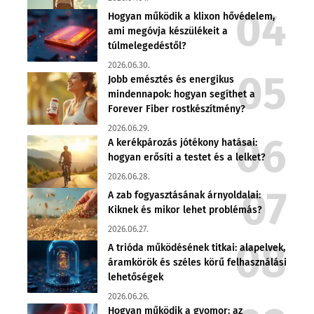
Hogyan működik a klixon hővédelem,
ami megóvja készülékeit a
túlmelegedéstől?
2026.06.30.
Jobb emésztés és energikus
mindennapok: hogyan segíthet a
Forever Fiber rostkészítmény?
2026.06.29.
A kerékpározás jótékony hatásai:
hogyan erősíti a testet és a lelket?
2026.06.28.
A zab fogyasztásának árnyoldalai:
Kiknek és mikor lehet problémás?
2026.06.27.
A trióda működésének titkai: alapelvek,
áramkörök és széles körű felhasználási
lehetőségek
2026.06.26.
Hogyan működik a gyomor: az