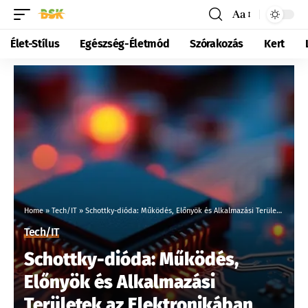
Aa
Élet-Stílus
Egészség-Életmód
Szórakozás
Kert
Home
»
Tech/IT
»
Schottky-dióda: Működés, Előnyök és Alkalmazási Területek az Elektronikában
Tech/IT
Schottky-dióda: Működés,
Előnyök és Alkalmazási
Területek az Elektronikában