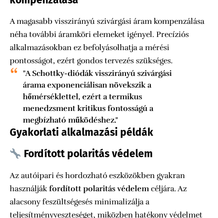
kompenzálása
A magasabb visszirányú szivárgási áram kompenzálása
néha további áramköri elemeket igényel. Precíziós
alkalmazásokban ez befolyásolhatja a mérési
pontosságot, ezért gondos tervezés szükséges.
"A Schottky-diódák visszirányú szivárgási
árama exponenciálisan növekszik a
hőmérséklettel, ezért a termikus
menedzsment kritikus fontosságú a
megbízható működéshez."
Gyakorlati alkalmazási példák
Fordított polaritás védelem
Az autóipari és hordozható eszközökben gyakran
használják
fordított polaritás védelem
céljára. Az
alacsony feszültségesés minimalizálja a
teljesítményveszteséget, miközben hatékony védelmet