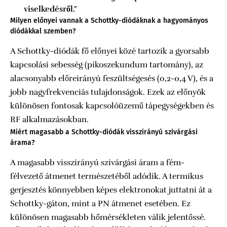
viselkedésről."
Milyen előnyei vannak a Schottky-diódáknak a hagyományos
diódákkal szemben?
A Schottky-diódák fő előnyei közé tartozik a gyorsabb
kapcsolási sebesség (pikoszekundum tartomány), az
alacsonyabb előreirányú feszültségesés (0,2-0,4 V), és a
jobb nagyfrekvenciás tulajdonságok. Ezek az előnyök
különösen fontosak kapcsolóüzemű tápegységekben és
RF alkalmazásokban.
Miért magasabb a Schottky-diódák visszirányú szivárgási
árama?
A magasabb visszirányú szivárgási áram a fém-
félvezető átmenet természetéből adódik. A termikus
gerjesztés könnyebben képes elektronokat juttatni át a
Schottky-gáton, mint a PN átmenet esetében. Ez
különösen magasabb hőmérsékleten válik jelentőssé.