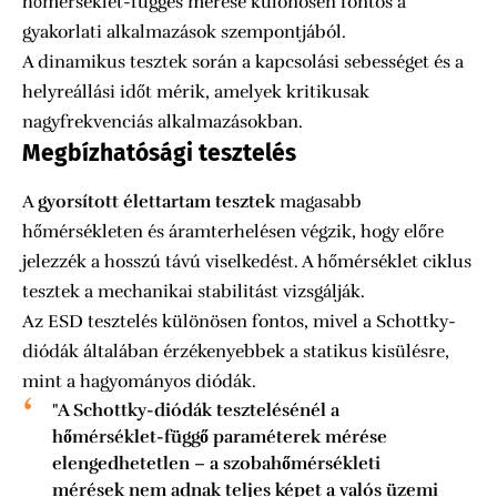
hőmérséklet-függés mérése különösen fontos a
gyakorlati alkalmazások szempontjából.
A dinamikus tesztek során a kapcsolási sebességet és a
helyreállási időt mérik, amelyek kritikusak
nagyfrekvenciás alkalmazásokban.
Megbízhatósági tesztelés
A
gyorsított élettartam tesztek
magasabb
hőmérsékleten és áramterhelésen végzik, hogy előre
jelezzék a hosszú távú viselkedést. A hőmérséklet ciklus
tesztek a mechanikai stabilitást vizsgálják.
Az ESD tesztelés különösen fontos, mivel a Schottky-
diódák általában érzékenyebbek a statikus kisülésre,
mint a hagyományos diódák.
"A Schottky-diódák tesztelésénél a
hőmérséklet-függő paraméterek mérése
elengedhetetlen – a szobahőmérsékleti
mérések nem adnak teljes képet a valós üzemi