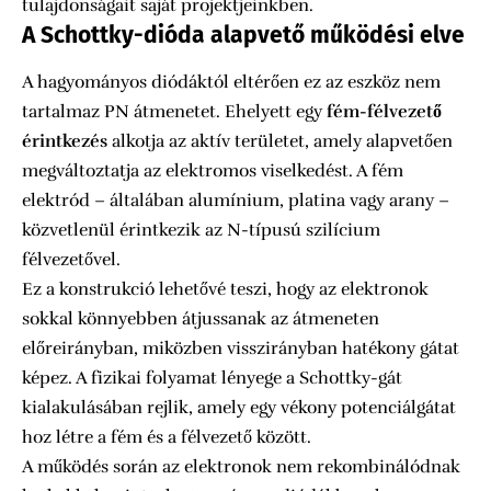
tulajdonságait saját projektjeinkben.
A Schottky-dióda alapvető működési elve
A hagyományos diódáktól eltérően ez az eszköz nem
tartalmaz PN átmenetet. Ehelyett egy
fém-félvezető
érintkezés
alkotja az aktív területet, amely alapvetően
megváltoztatja az elektromos viselkedést. A fém
elektród – általában alumínium, platina vagy arany –
közvetlenül érintkezik az N-típusú szilícium
félvezetővel.
Ez a konstrukció lehetővé teszi, hogy az elektronok
sokkal könnyebben átjussanak az átmeneten
előreirányban, miközben visszirányban hatékony gátat
képez. A fizikai folyamat lényege a Schottky-gát
kialakulásában rejlik, amely egy vékony potenciálgátat
hoz létre a fém és a félvezető között.
A működés során az elektronok nem rekombinálódnak