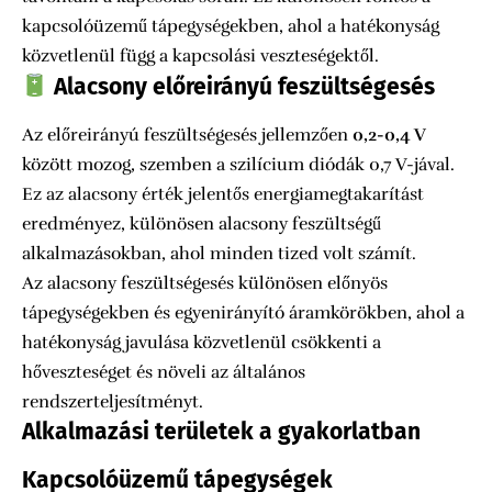
kapcsolóüzemű tápegységekben, ahol a hatékonyság
közvetlenül függ a kapcsolási veszteségektől.
Alacsony előreirányú feszültségesés
Az előreirányú feszültségesés jellemzően
0,2-0,4 V
között mozog, szemben a szilícium diódák 0,7 V-jával.
Ez az alacsony érték jelentős energiamegtakarítást
eredményez, különösen alacsony feszültségű
alkalmazásokban, ahol minden tized volt számít.
Az alacsony feszültségesés különösen előnyös
tápegységekben és egyenirányító áramkörökben, ahol a
hatékonyság javulása közvetlenül csökkenti a
hőveszteséget és növeli az általános
rendszerteljesítményt.
Alkalmazási területek a gyakorlatban
Kapcsolóüzemű tápegységek