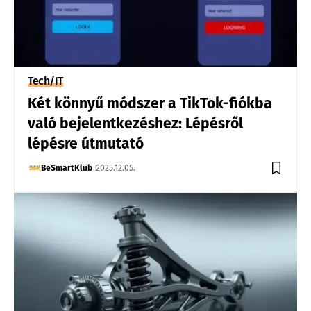
Tech/IT
Két könnyű módszer a TikTok-fiókba
való bejelentkezéshez: Lépésről
lépésre útmutató
BeSmartKlub
2025.12.05.