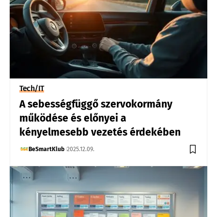
Tech/IT
A sebességfüggő szervokormány
működése és előnyei a
kényelmesebb vezetés érdekében
BeSmartKlub
2025.12.09.