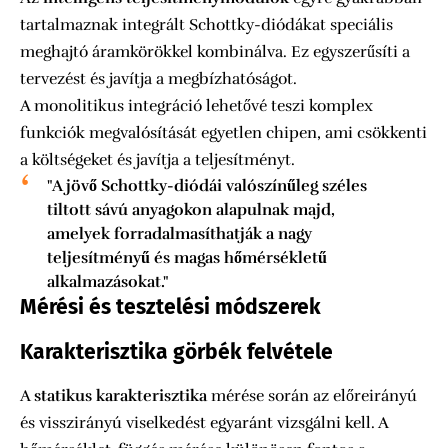
tartalmaznak integrált Schottky-diódákat speciális
meghajtó áramkörökkel kombinálva. Ez egyszerűsíti a
tervezést és javítja a megbízhatóságot.
A monolitikus integráció lehetővé teszi komplex
funkciók megvalósítását egyetlen chipen, ami csökkenti
a költségeket és javítja a teljesítményt.
"A jövő Schottky-diódái valószínűleg széles
tiltott sávú anyagokon alapulnak majd,
amelyek forradalmasíthatják a nagy
teljesítményű és magas hőmérsékletű
alkalmazásokat."
Mérési és tesztelési módszerek
Karakterisztika görbék felvétele
A
statikus karakterisztika
mérése során az előreirányú
és visszirányú viselkedést egyaránt vizsgálni kell. A