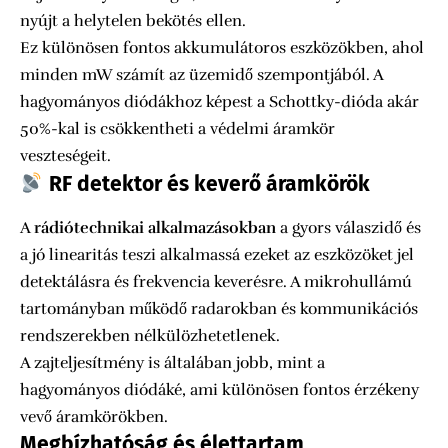
nyújt a helytelen bekötés ellen.
Ez különösen fontos akkumulátoros eszközökben, ahol
minden mW számít az üzemidő szempontjából. A
hagyományos diódákhoz képest a Schottky-dióda akár
50%-kal is csökkentheti a védelmi áramkör
veszteségeit.
RF detektor és keverő áramkörök
A
rádiótechnikai alkalmazásokban
a gyors válaszidő és
a jó linearitás teszi alkalmassá ezeket az eszközöket jel
detektálásra és frekvencia keverésre. A mikrohullámú
tartományban működő radarokban és kommunikációs
rendszerekben nélkülözhetetlenek.
A zajteljesítmény is általában jobb, mint a
hagyományos diódáké, ami különösen fontos érzékeny
vevő áramkörökben.
Megbízhatóság és élettartam