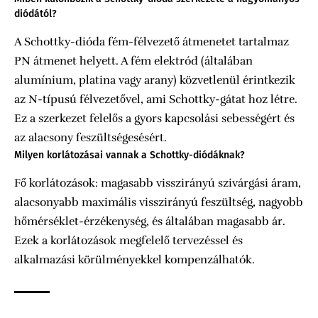
diódától?
A Schottky-dióda fém-félvezető átmenetet tartalmaz
PN átmenet helyett. A fém elektród (általában
alumínium, platina vagy arany) közvetlenül érintkezik
az N-típusú félvezetővel, ami Schottky-gátat hoz létre.
Ez a szerkezet felelős a gyors kapcsolási sebességért és
az alacsony feszültségesésért.
Milyen korlátozásai vannak a Schottky-diódáknak?
Fő korlátozások: magasabb visszirányú szivárgási áram,
alacsonyabb maximális visszirányú feszültség, nagyobb
hőmérséklet-érzékenység, és általában magasabb ár.
Ezek a korlátozások megfelelő tervezéssel és
alkalmazási körülményekkel kompenzálhatók.