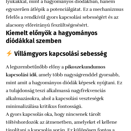
lyukakkal, mint a hagyományos diódákban, hanem
egyszerűen átlépik a potenciálgátat. Ez a mechanizmus
felelős a rendkívül gyors kapcsolási sebességért és az
alacsony előreirányú feszültségesésért.
Kiemelt előnyök a hagyományos
diódákkal szemben
Villámgyors kapcsolási sebesség
A legszembetűnőbb előny a
pikoszekundumos
kapcsolási idő
, amely több nagyságrenddel gyorsabb,
mint amit a hagyományos diódák képesek nyújtani. Ez
a tulajdonság teszi alkalmassá nagyfrekvenciás
alkalmazásokra, ahol a kapcsolási veszteségek
minimalizálása kritikus fontosságú.
A gyors kapcsolás oka, hogy nincsenek tárolt
töltéshordozók az átmenetben, amelyeket el kellene
távolítani a kapcsolás során. Ez különösen fontos a