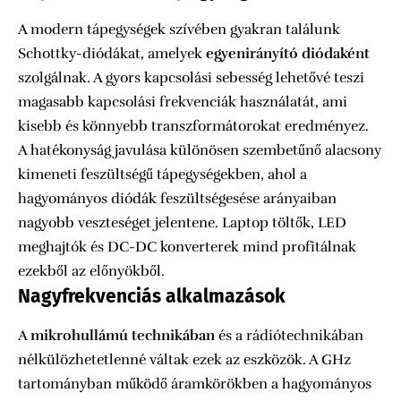
A modern tápegységek szívében gyakran találunk
Schottky-diódákat, amelyek
egyenirányító diódaként
szolgálnak. A gyors kapcsolási sebesség lehetővé teszi
magasabb kapcsolási frekvenciák használatát, ami
kisebb és könnyebb transzformátorokat eredményez.
A hatékonyság javulása különösen szembetűnő alacsony
kimeneti feszültségű tápegységekben, ahol a
hagyományos diódák feszültségesése arányaiban
nagyobb veszteséget jelentene. Laptop töltők, LED
meghajtók és DC-DC konverterek mind profitálnak
ezekből az előnyökből.
Nagyfrekvenciás alkalmazások
A
mikrohullámú technikában
és a rádiótechnikában
nélkülözhetetlenné váltak ezek az eszközök. A GHz
tartományban működő áramkörökben a hagyományos