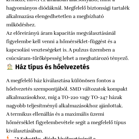
hagyományos diódáknál. Megfelelő biztonsági tartalék
alkalmazása elengedhetetlen a megbízható
működéshez.
Az előreirányú áram kapacitás megválasztásánál
figyelembe kell venni a hőmérséklet-függést és a
kapcsolási veszteségeket is. A pulzus üzemben a
csúcsáram-tűrőképesség lehet a meghatározó tényező.
Ház típus és hőelvezetés
A megfelelő ház kiválasztása különösen fontos a
hőelvezetés szempontjából. SMD változatok kompakt
alkalmazásokhoz, míg a TO-220 vagy TO-247 házak
nagyobb teljesítményű alkalmazásokhoz ajánlottak.
A termikus ellenállás és a maximális üzemi
hőmérséklet figyelembevétele segít a megfelelő típus
kiválasztásában.
"A Schottky-dióda kiválasztásánál a