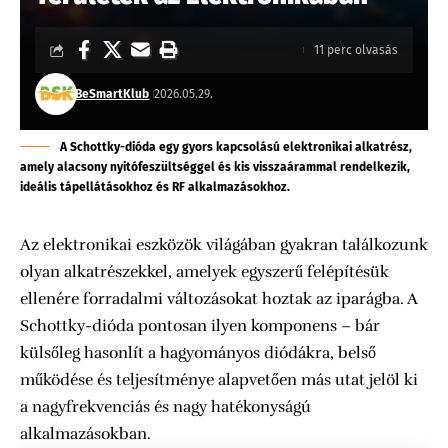
11 perc olvasás
BeSmartKlub
2026.05.29.
A Schottky-dióda egy gyors kapcsolású elektronikai alkatrész,
amely alacsony nyitófeszültséggel és kis visszaárammal rendelkezik,
ideális tápellátásokhoz és RF alkalmazásokhoz.
Az elektronikai eszközök világában gyakran találkozunk
olyan alkatrészekkel, amelyek egyszerű felépítésük
ellenére forradalmi változásokat hoztak az iparágba. A
Schottky-dióda pontosan ilyen komponens – bár
külsőleg hasonlít a hagyományos diódákra, belső
működése és teljesítménye alapvetően más utat jelöl ki
a nagyfrekvenciás és nagy hatékonyságú
alkalmazásokban.