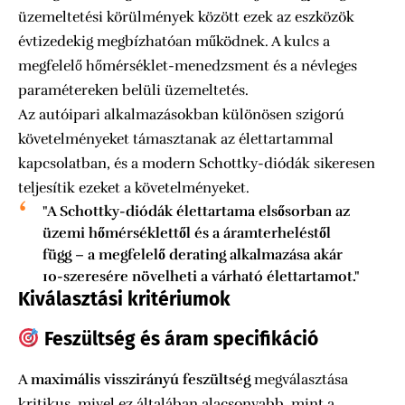
üzemeltetési körülmények között ezek az eszközök
évtizedekig megbízhatóan működnek. A kulcs a
megfelelő hőmérséklet-menedzsment és a névleges
paramétereken belüli üzemeltetés.
Az autóipari alkalmazásokban különösen szigorú
követelményeket támasztanak az élettartammal
kapcsolatban, és a modern Schottky-diódák sikeresen
teljesítik ezeket a követelményeket.
"A Schottky-diódák élettartama elsősorban az
üzemi hőmérséklettől és a áramterheléstől
függ – a megfelelő derating alkalmazása akár
10-szeresére növelheti a várható élettartamot."
Kiválasztási kritériumok
Feszültség és áram specifikáció
A
maximális visszirányú feszültség
megválasztása
kritikus, mivel ez általában alacsonyabb, mint a