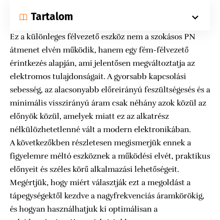
Tartalom
Ez a különleges félvezető eszköz nem a szokásos PN
átmenet elvén működik, hanem egy fém-félvezető
érintkezés alapján, ami jelentősen megváltoztatja az
elektromos tulajdonságait. A gyorsabb kapcsolási
sebesség, az alacsonyabb előreirányú feszültségesés és a
minimális visszirányú áram csak néhány azok közül az
előnyök közül, amelyek miatt ez az alkatrész
nélkülözhetetlenné vált a modern elektronikában.
A következőkben részletesen megismerjük ennek a
figyelemre méltó eszköznek a működési elvét, praktikus
előnyeit és széles körű alkalmazási lehetőségeit.
Megértjük, hogy miért választják ezt a megoldást a
tápegységektől kezdve a nagyfrekvenciás áramkörökig,
és hogyan használhatjuk ki optimálisan a