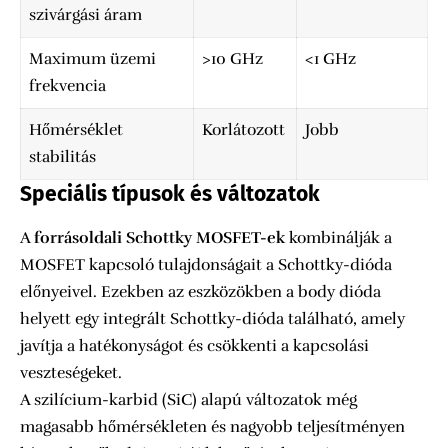
szivárgási áram
Maximum üzemi
>10 GHz
<1 GHz
frekvencia
Hőmérséklet
Korlátozott
Jobb
stabilitás
Speciális típusok és változatok
A
forrásoldali Schottky MOSFET-ek
kombinálják a
MOSFET kapcsoló tulajdonságait a Schottky-dióda
előnyeivel. Ezekben az eszközökben a body dióda
helyett egy integrált Schottky-dióda található, amely
javítja a hatékonyságot és csökkenti a kapcsolási
veszteségeket.
A szilícium-karbid (SiC) alapú változatok még
magasabb hőmérsékleten és nagyobb teljesítményen