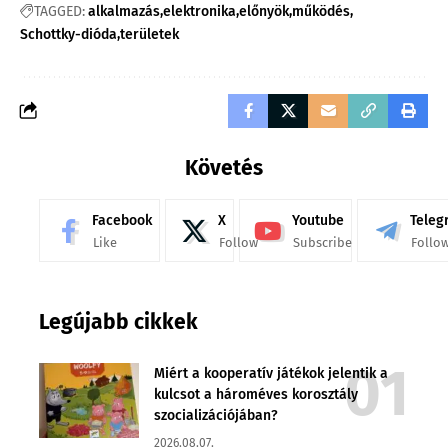
TAGGED:
alkalmazás
elektronika
előnyök
működés
Schottky-dióda
területek
Követés
Facebook
X
Youtube
Teleg
Like
Follow
Subscribe
Follo
Legújabb cikkek
Miért a kooperatív játékok jelentik a
kulcsot a hároméves korosztály
szocializációjában?
2026.08.07.