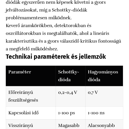
diódák egyszerűen nem képesek követni a gyors
jelváltozásokat, míg a Schottky-diódák
problémamentesen működnek.
Keverő áramkörökben, detektorokban és
oszcillátorokban is megtalálhatók, ahol a lineáris
karakterisztika és a gyors válaszidő kritikus fontosságú
a megfelelő működéshez.
Technikai paraméterek és jellemzők
Paraméter
Schottky-
Hagyományos
dióda
dióda
Előreirányú
0,2-0,4 V
0,7 V
feszültségesés
Kapcsolási idő
1-100 ps
1-100 ns
Visszirányú
Magasabb
Alacsonyabb