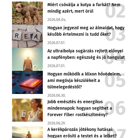
Miért csóválja a kutya a farkát? Nem
mindig azért, mert örül
2026.08.04.
Hogyan jegyezd meg az álmaidat, hogy
később értelmezni is tudd őket?
2026.07.07.
Az ultraibolya sugárzás rejtett előnyei
a napfényben: egészség és jó hangulat
2026.07.01.
Hogyan működik a klixon hővédelem,
ami megóvja készülékeit a
túlmelegedéstől?
2026.06.30.
Jobb emésztés és energikus
mindennapok: hogyan segíthet a
Forever Fiber rostkészítmény?
2026.06.29.
A kerékpározás jótékony hatásai:
hogyan erősíti a testet és a lelket?