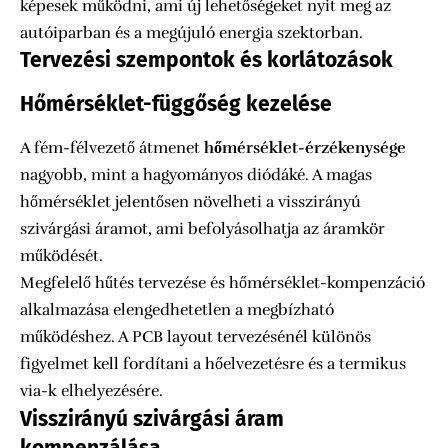
képesek működni, ami új lehetőségeket nyit meg az
autóiparban és a megújuló energia szektorban.
Tervezési szempontok és korlátozások
Hőmérséklet-függőség kezelése
A fém-félvezető átmenet
hőmérséklet-érzékenysége
nagyobb, mint a hagyományos diódáké. A magas
hőmérséklet jelentősen növelheti a visszirányú
szivárgási áramot, ami befolyásolhatja az áramkör
működését.
Megfelelő hűtés tervezése és hőmérséklet-kompenzáció
alkalmazása elengedhetetlen a megbízható
működéshez. A PCB layout tervezésénél különös
figyelmet kell fordítani a hőelvezetésre és a termikus
via-k elhelyezésére.
Visszirányú szivárgási áram