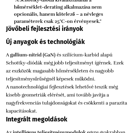
hőmérséklet-derating alkalmazása nem
opcionális, hanem kötelező – a névleges
paraméterek csak 25°C-on érvényesek."
Jövőbeli fejlesztési irányok
Új anyagok és technológiák
A
gallium-nitrid (GaN)
és szilícium-karbid alapú
Schottky-diódák még jobb teljesítményt ígérnek. Ezek
az eszközök magasabb hőmérsékleten és nagyobb
teljesítménysűrűségnél képesek működni.
A nanotechnológiai fejlesztések lehetővé teszik még
kisebb geometriák elérését, ami tovább javítja a
nagyfrekvenciás tulajdonságokat és csökkenti a parazita
kapacitásokat.
Integrált megoldások
Az
intelligens teljesítménymodulok
egyre gyakrabban