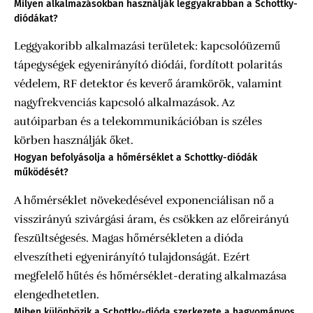
Milyen alkalmazásokban használják leggyakrabban a Schottky-
diódákat?
Leggyakoribb alkalmazási területek: kapcsolóüzemű
tápegységek egyenirányító diódái, fordított polaritás
védelem, RF detektor és keverő áramkörök, valamint
nagyfrekvenciás kapcsoló alkalmazások. Az
autóiparban és a telekommunikációban is széles
körben használják őket.
Hogyan befolyásolja a hőmérséklet a Schottky-diódák
működését?
A hőmérséklet növekedésével exponenciálisan nő a
visszirányú szivárgási áram, és csökken az előreirányú
feszültségesés. Magas hőmérsékleten a dióda
elveszítheti egyenirányító tulajdonságát. Ezért
megfelelő hűtés és hőmérséklet-derating alkalmazása
elengedhetetlen.
Miben különbözik a Schottky-dióda szerkezete a hagyományos