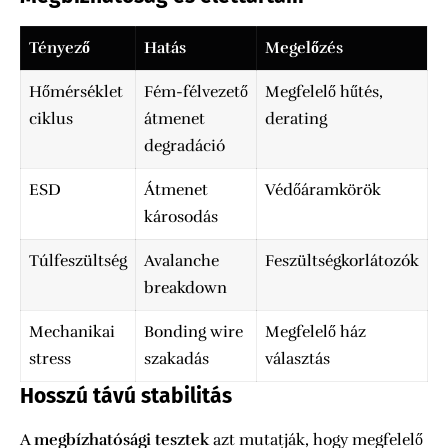
Tényező
Hatás
Megelőzés
Hőmérséklet
Fém-félvezető
Megfelelő hűtés,
ciklus
átmenet
derating
degradáció
ESD
Átmenet
Védőáramkörök
károsodás
Túlfeszültség
Avalanche
Feszültségkorlátozók
breakdown
Mechanikai
Bonding wire
Megfelelő ház
stress
szakadás
választás
Hosszú távú stabilitás
A
megbízhatósági tesztek
azt mutatják, hogy megfelelő