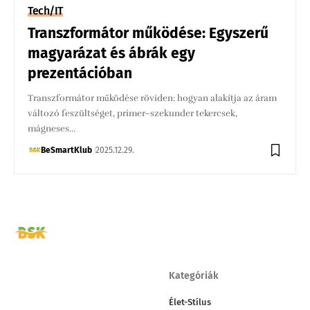
Tech/IT
Transzformátor működése: Egyszerű
magyarázat és ábrák egy
prezentációban
Transzformátor működése röviden: hogyan alakítja az áram
változó feszültséget, primer–szekunder tekercsek,
mágneses…
BeSmartKlub
2025.12.29.
Kategóriák
Élet-Stílus