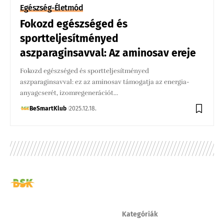
Egészség-Életmód
Fokozd egészséged és
sportteljesítményed
aszparaginsavval: Az aminosav ereje
Fokozd egészséged és sportteljesítményed
aszparaginsavval: ez az aminosav támogatja az energia-
anyagcserét, izomregenerációt…
BeSmartKlub
2025.12.18.
Kategóriák