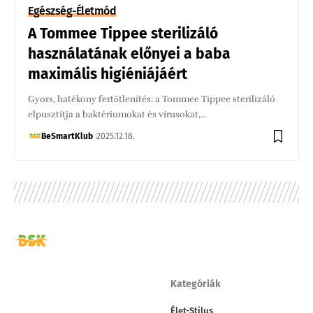
Egészség-Életmód
A Tommee Tippee sterilizáló
használatának előnyei a baba
maximális higiéniájáért
Gyors, hatékony fertőtlenítés: a Tommee Tippee sterilizáló
elpusztítja a baktériumokat és vírusokat,…
BeSmartKlub
2025.12.18.
Kategóriák
Élet-Stílus