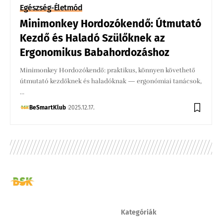
Egészség-Életmód
Minimonkey Hordozókendő: Útmutató
Kezdő és Haladó Szülőknek az
Ergonomikus Babahordozáshoz
Minimonkey Hordozókendő: praktikus, könnyen követhető
útmutató kezdőknek és haladóknak — ergonómiai tanácsok,
…
BeSmartKlub
2025.12.17.
Kategóriák