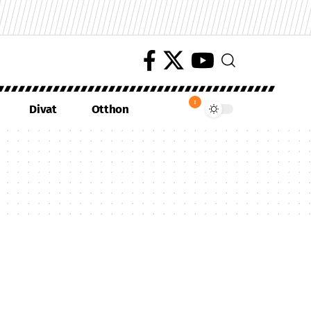
1
Divat
Otthon