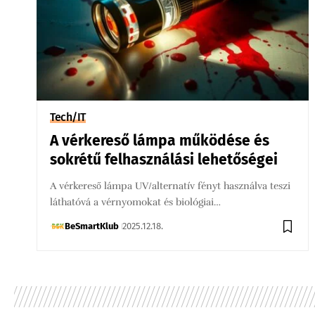
Tech/IT
A vérkereső lámpa működése és
sokrétű felhasználási lehetőségei
A vérkereső lámpa UV/alternatív fényt használva teszi
láthatóvá a vérnyomokat és biológiai…
BeSmartKlub
2025.12.18.