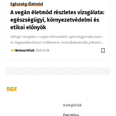
Egészség-Életmód
A vegán életmód részletes vizsgálata:
egészségügyi, környezetvédelmi és
etikai előnyök
Átfogó vizsgálat a vegán életmódról: egészségjavulás (szív-
és daganatkockázat csökkenése, testsúlykontroll), jelentős…
BeSmartKlub
2025.12.18.
Kategóriák
Élet-Stílus