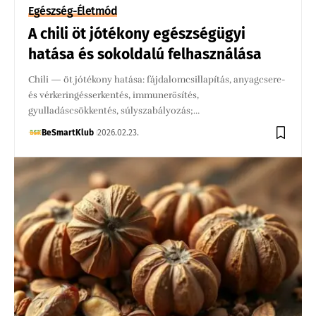
Egészség-Életmód
A chili öt jótékony egészségügyi
hatása és sokoldalú felhasználása
Chili — öt jótékony hatása: fájdalomcsillapítás, anyagcsere-
és vérkeringésserkentés, immunerősítés,
gyulladáscsökkentés, súlyszabályozás;…
BeSmartKlub
2026.02.23.