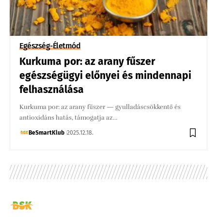
Egészség-Életmód
Kurkuma por: az arany fűszer
egészségügyi előnyei és mindennapi
felhasználása
Kurkuma por: az arany fűszer — gyulladáscsökkentő és
antioxidáns hatás, támogatja az…
BeSmartKlub
2025.12.18.