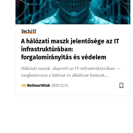
Tech/IT
A hálózati maszk jelentősége az IT
infrastruktúrában:
forgalomirányítás és védelem
Hálózati maszk: alapvető az IT-infrastruktúrában —
meghatározza a hálózat és alhálózat határait,…
BeSmartKlub
2025.12.13.