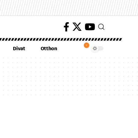
1
Divat
Otthon