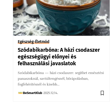
Egészség-Életmód
Szódabikarbóna: A házi csodaszer
egészségügyi előnyei és
felhasználási javaslatok
Szódabikarbóna — házi csodaszer: segíthet emésztési
panaszoknál, savtúltengésnél, bőrápolásban,
fogfehérítésnél és kisebb…
BeSmartKlub
2025.12.14.