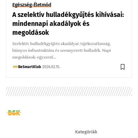
Egészség-Életmód
A szelektív hulladékgyűjtés kihívásai:
mindennapi akadályok és
megoldások
Szelektív hulladékgyűjtés akadályai: tájékozatlanság,
hiányos infrastruktúra és szennyezett hulladék. Napi
megoldások: egyszerű…
BeSmartKlub
2026.02.15.
Kategóriák