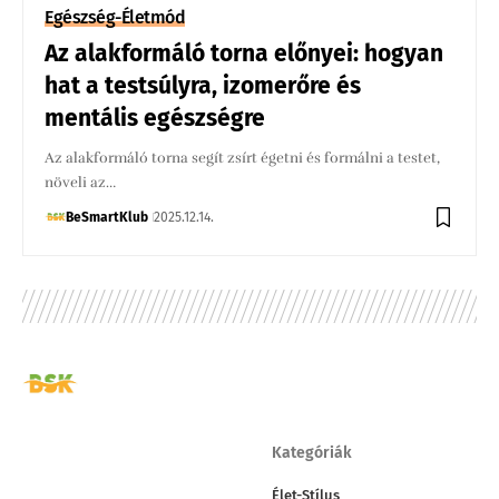
Egészség-Életmód
Az alakformáló torna előnyei: hogyan
hat a testsúlyra, izomerőre és
mentális egészségre
Az alakformáló torna segít zsírt égetni és formálni a testet,
növeli az…
BeSmartKlub
2025.12.14.
Kategóriák
Élet-Stílus