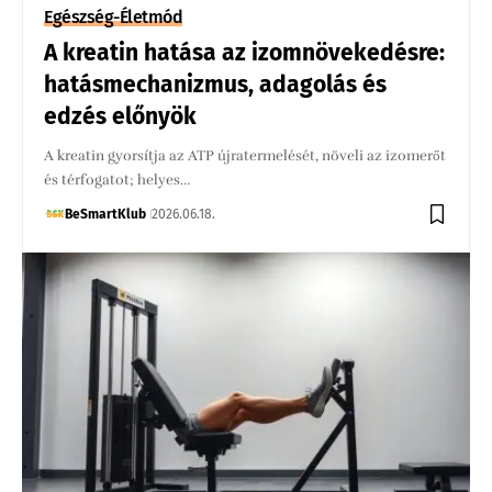
Egészség-Életmód
A kreatin hatása az izomnövekedésre:
hatásmechanizmus, adagolás és
edzés előnyök
A kreatin gyorsítja az ATP újratermelését, növeli az izomerőt
és térfogatot; helyes…
BeSmartKlub
2026.06.18.