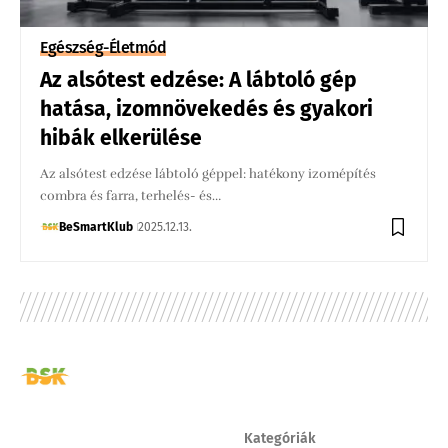
Egészség-Életmód
Az alsótest edzése: A lábtoló gép
hatása, izomnövekedés és gyakori
hibák elkerülése
Az alsótest edzése lábtoló géppel: hatékony izomépítés
combra és farra, terhelés- és…
BeSmartKlub
2025.12.13.
Kategóriák