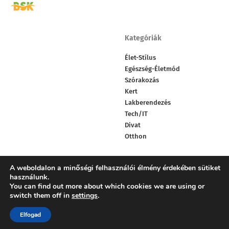
Kategóriák
Élet-Stílus
Egészség-Életmód
Szórakozás
Kert
Lakberendezés
Tech/IT
Divat
Otthon
A weboldalon a minőségi felhasználói élmény érdekében sütiket
Facebook
X
Youtube
Like
Follow
Subscribe
használunk.
You can find out more about which cookies we are using or
switch them off in
settings
.
Elfogad
© BeSmartKlub. All Rights Reserved.