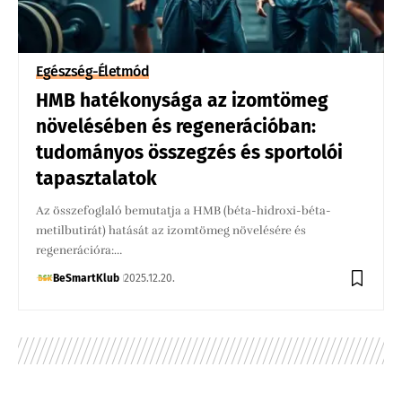
Egészség-Életmód
HMB hatékonysága az izomtömeg
növelésében és regenerációban:
tudományos összegzés és sportolói
tapasztalatok
Az összefoglaló bemutatja a HMB (béta-hidroxi-béta-
metilbutirát) hatását az izomtömeg növelésére és
regenerációra:…
BeSmartKlub
2025.12.20.