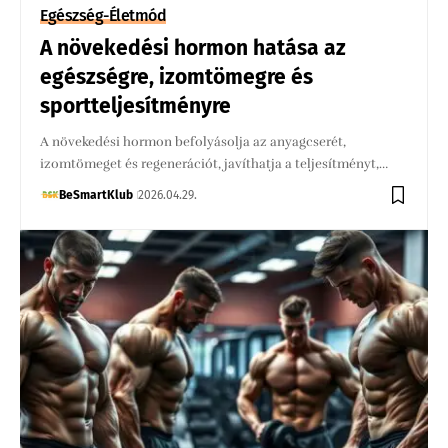
Egészség-Életmód
A növekedési hormon hatása az
egészségre, izomtömegre és
sportteljesítményre
A növekedési hormon befolyásolja az anyagcserét,
izomtömeget és regenerációt, javíthatja a teljesítményt,…
BeSmartKlub
2026.04.29.