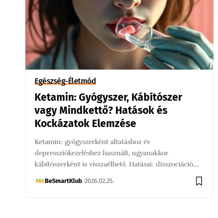
Egészség-Életmód
Ketamin: Gyógyszer, Kábítószer
vagy Mindkettő? Hatások és
Kockázatok Elemzése
Ketamin: gyógyszerként altatáshoz és
depressziókezeléshez használt, ugyanakkor
kábítószerként is visszaélhető. Hatásai: disszociáció,…
BeSmartKlub
2026.02.25.