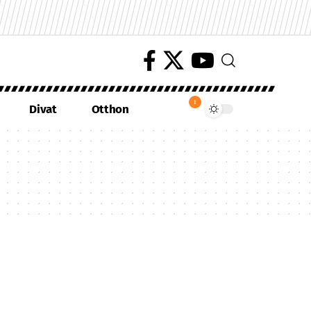
1
Divat
Otthon