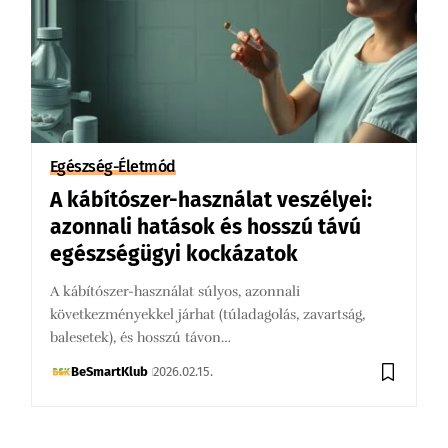
Egészség-Életmód
A kábítószer-használat veszélyei:
azonnali hatások és hosszú távú
egészségügyi kockázatok
A kábítószer-használat súlyos, azonnali
következményekkel járhat (túladagolás, zavartság,
balesetek), és hosszú távon…
BeSmartKlub
2026.02.15.