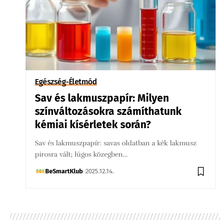
Egészség-Életmód
Sav és lakmuszpapír: Milyen
színváltozásokra számíthatunk
kémiai kísérletek során?
Sav és lakmuszpapír: savas oldatban a kék lakmusz
pirosra vált; lúgos közegben…
BeSmartKlub
2025.12.14.