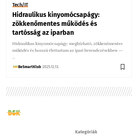
Tech/IT
Hidraulikus kinyomócsapágy:
zökkenőmentes működés és
tartósság az iparban
Hidraulikus kinyomócsapágy: megbízható, zökkenőmentes
működés és hosszú élettartam az ipari berendezésekben —
…
BeSmartKlub
2025.12.13.
Kategóriák