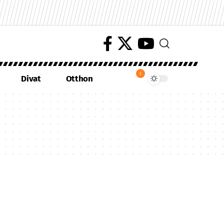
1
Divat
Otthon