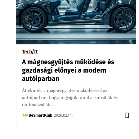
Tech/IT
A mágnesgyűjtés működése és
gazdasági előnyei a modern
autóiparban
Áttekintés a mágnesgyűjtés működéséről az
autóiparban: hogyan gyűjtik, újrahasznosítják és
optimalizálják a…
BeSmartKlub
2026.02.14.