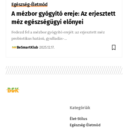
Egészség-Életmód
A mézbor gyógyító ereje: Az erjesztett
méz egészségügyi előnyei
Fedezd fel a mézbor gyógyító erejét: az erjesztett méz
probiotikus hatású, gyulladás-…
BeSmartKlub
2025.12.17.
Kategóriák
Élet-Stílus
Egészség-Életmód