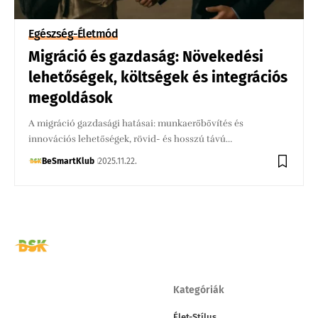
Egészség-Életmód
Migráció és gazdaság: Növekedési
lehetőségek, költségek és integrációs
megoldások
A migráció gazdasági hatásai: munkaerőbővítés és
innovációs lehetőségek, rövid- és hosszú távú…
BeSmartKlub
2025.11.22.
Kategóriák
Élet-Stílus