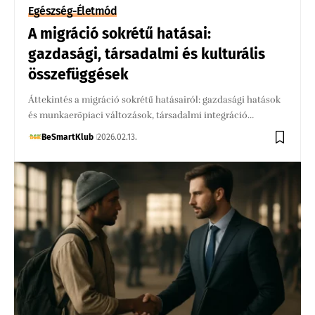
Egészség-Életmód
A migráció sokrétű hatásai:
gazdasági, társadalmi és kulturális
összefüggések
Áttekintés a migráció sokrétű hatásairól: gazdasági hatások
és munkaerőpiaci változások, társadalmi integráció…
BeSmartKlub
2026.02.13.