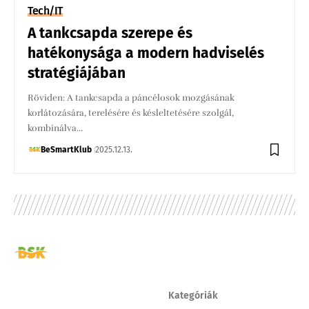
Tech/IT
A tankcsapda szerepe és
hatékonysága a modern hadviselés
stratégiájában
Röviden: A tankcsapda a páncélosok mozgásának
korlátozására, terelésére és késleltetésére szolgál,
kombinálva…
BeSmartKlub
2025.12.13.
Kategóriák