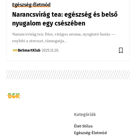
Egészség-Életmód
Narancsvirág tea: egészség és belső
nyugalom egy csészében
Narancsvirág tea: friss, virágos aroma, nyugtató hatás —
enyhíti a stresszt, támogatja…
BeSmartKlub
2025.12.20.
Kategóriák
Élet-Stílus
Egészség-Életmód