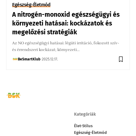
Egészség-Életmód
A nitrogén-monoxid egészségügyi és
környezeti hatásai: kockázatok és
megelőzési stratégiák
Az NO egészségügyi hatásai: légúti irritáció, fokozott szív-
és érrendszeri kockázat; környezeti…
BeSmartKlub
2025.12.17.
Kategóriák
Élet-Stílus
Egészség-Életmód