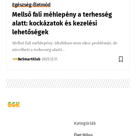
Egészség-Életmód
Mellső fali méhlepény a terhesség
alatt: kockázatok és kezelési
lehetőségek
Mellső fali méhlepény: általában nem okoz problémát, de
növelheti a terhesség alatti…
BeSmartKlub
2025.12.17.
Kategóriák
Élet-Stílus