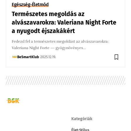
Egészség-Életmód
Természetes megoldás az
alvászavarokra: Valeriana Night Forte
a nyugodt éjszakákért
Fedezd fel a természetes megoldást az alvászavarokra:
Valeriana Night Forte — gyógynövényes…
BeSmartKlub
2025.12.19.
Kategóriák
Élet-Stílus