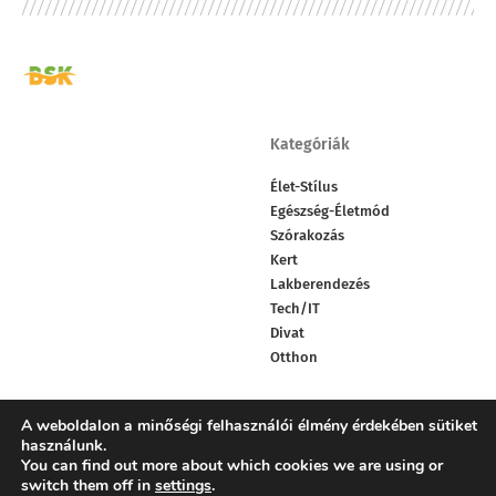
Kategóriák
Élet-Stílus
Egészség-Életmód
Szórakozás
Kert
Lakberendezés
Tech/IT
Divat
Otthon
A weboldalon a minőségi felhasználói élmény érdekében sütiket
Facebook
X
Youtube
Like
Follow
Subscribe
használunk.
You can find out more about which cookies we are using or
switch them off in
settings
.