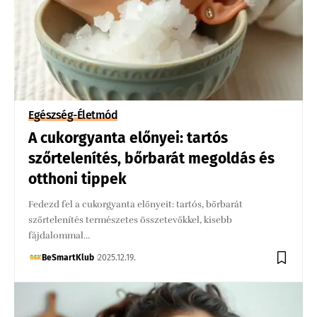
Egészség-Életmód
A cukorgyanta előnyei: tartós
szőrtelenítés, bőrbarát megoldás és
otthoni tippek
Fedezd fel a cukorgyanta előnyeit: tartós, bőrbarát
szőrtelenítés természetes összetevőkkel, kisebb
fájdalommal…
BeSmartKlub
2025.12.19.