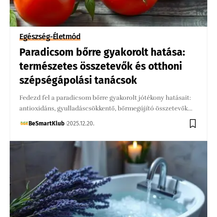
Egészség-Életmód
Paradicsom bőrre gyakorolt hatása:
természetes összetevők és otthoni
szépségápolási tanácsok
Fedezd fel a paradicsom bőrre gyakorolt jótékony hatásait:
antioxidáns, gyulladáscsökkentő, bőrmegújító összetevők…
BeSmartKlub
2025.12.20.