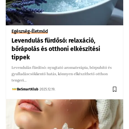
Egészség-Életmód
Levendulás fürdősó: relaxáció,
bőrápolás és otthoni elkészítési
tippek
Levendulás fürdősó: nyugtató aromaterápia, bőrpuhító és
gyulladáscsökkentő hatás, könnyen elkészíthető otthon
tengeri…
BeSmartKlub
2025.12.19.