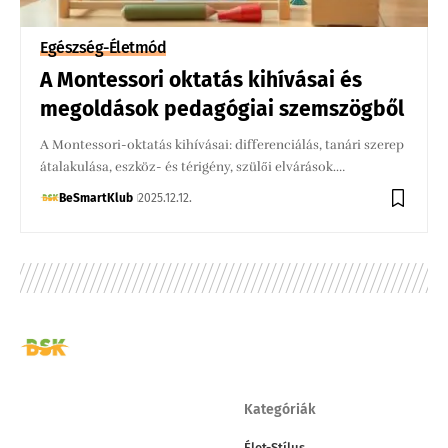
Egészség-Életmód
A Montessori oktatás kihívásai és
megoldások pedagógiai szemszögből
A Montessori-oktatás kihívásai: differenciálás, tanári szerep
átalakulása, eszköz- és térigény, szülői elvárások.…
BeSmartKlub
2025.12.12.
Kategóriák
Élet-Stílus