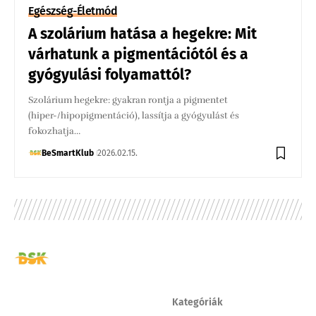
Egészség-Életmód
A szolárium hatása a hegekre: Mit
várhatunk a pigmentációtól és a
gyógyulási folyamattól?
Szolárium hegekre: gyakran rontja a pigmentet
(hiper-/hipopigmentáció), lassítja a gyógyulást és
fokozhatja…
BeSmartKlub
2026.02.15.
Kategóriák