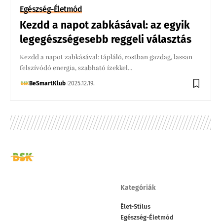
Egészség-Életmód
Kezdd a napot zabkásával: az egyik
legegészségesebb reggeli választás
Kezdd a napot zabkásával: tápláló, rostban gazdag, lassan
felszívódó energia, szabható ízekkel…
BeSmartKlub
2025.12.19.
Kategóriák
Élet-Stílus
Egészség-Életmód