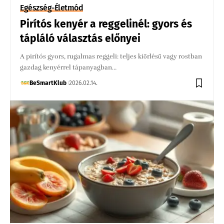
Egészség-Életmód
Pirítós kenyér a reggelinél: gyors és
tápláló választás előnyei
A pirítós gyors, rugalmas reggeli: teljes kiőrlésű vagy rostban
gazdag kenyérrel tápanyagban…
BeSmartKlub
2026.02.14.