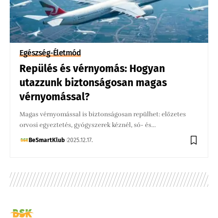
Egészség-Életmód
Repülés és vérnyomás: Hogyan
utazzunk biztonságosan magas
vérnyomással?
Magas vérnyomással is biztonságosan repülhet: előzetes
orvosi egyeztetés, gyógyszerek kéznél, só- és…
BeSmartKlub
2025.12.17.