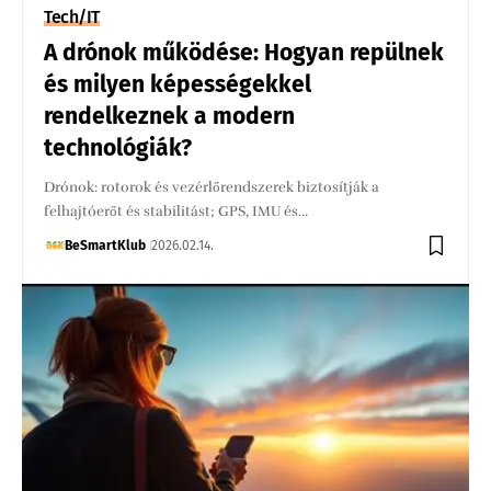
Tech/IT
A drónok működése: Hogyan repülnek
és milyen képességekkel
rendelkeznek a modern
technológiák?
Drónok: rotorok és vezérlőrendszerek biztosítják a
felhajtóerőt és stabilitást; GPS, IMU és…
BeSmartKlub
2026.02.14.