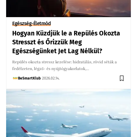
Egészség-Életmód
Hogyan Küzdjük le a Repülés Okozta
Stresszt és Őrizzük Meg
Egészségünket Jet Lag Nélkül?
Repülés okozta stressz kezelése: hidratálás, rövid séták a
fedélzeten, légző- és nyújtógyakorlatok,…
BeSmartKlub
2026.02.14.