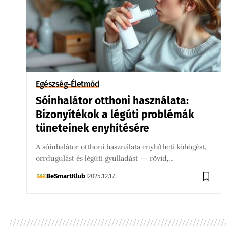
Egészség-Életmód
Sóinhalátor otthoni használata:
Bizonyítékok a légúti problémák
tüneteinek enyhítésére
A sóinhalátor otthoni használata enyhítheti köhögést,
orrdugulást és légúti gyulladást — rövid,…
BeSmartKlub
2025.12.17.