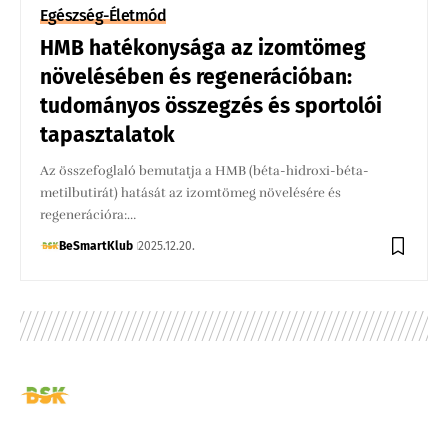
Egészség-Életmód
HMB hatékonysága az izomtömeg
növelésében és regenerációban:
tudományos összegzés és sportolói
tapasztalatok
Az összefoglaló bemutatja a HMB (béta-hidroxi-béta-
metilbutirát) hatását az izomtömeg növelésére és
regenerációra:…
BeSmartKlub
2025.12.20.