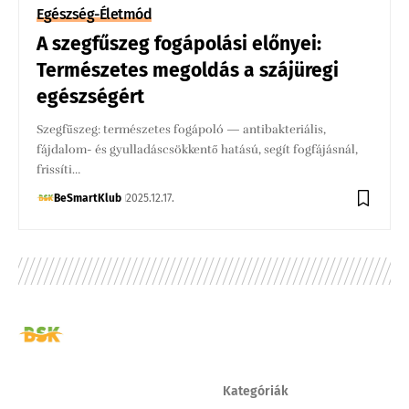
Egészség-Életmód
A szegfűszeg fogápolási előnyei:
Természetes megoldás a szájüregi
egészségért
Szegfűszeg: természetes fogápoló — antibakteriális,
fájdalom- és gyulladáscsökkentő hatású, segít fogfájásnál,
frissíti…
BeSmartKlub
2025.12.17.
Kategóriák