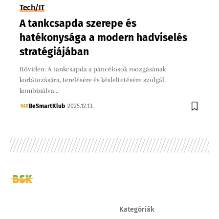
Tech/IT
A tankcsapda szerepe és
hatékonysága a modern hadviselés
stratégiájában
Röviden: A tankcsapda a páncélosok mozgásának
korlátozására, terelésére és késleltetésére szolgál,
kombinálva…
BeSmartKlub
2025.12.13.
Kategóriák