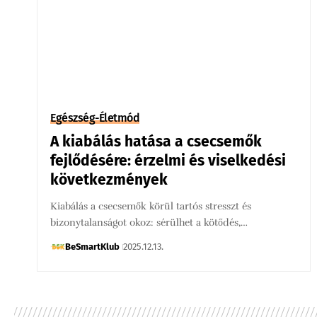
Egészség-Életmód
A kiabálás hatása a csecsemők
fejlődésére: érzelmi és viselkedési
következmények
Kiabálás a csecsemők körül tartós stresszt és
bizonytalanságot okoz: sérülhet a kötődés,…
BeSmartKlub
2025.12.13.