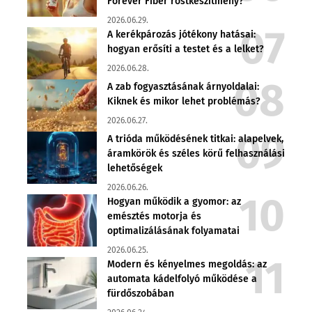
Forever Fiber rostkészítmény?
2026.06.29.
A kerékpározás jótékony hatásai:
hogyan erősíti a testet és a lelket?
2026.06.28.
A zab fogyasztásának árnyoldalai:
Kiknek és mikor lehet problémás?
2026.06.27.
A trióda működésének titkai: alapelvek,
áramkörök és széles körű felhasználási
lehetőségek
2026.06.26.
Hogyan működik a gyomor: az
emésztés motorja és
optimalizálásának folyamatai
2026.06.25.
Modern és kényelmes megoldás: az
automata kádelfolyó működése a
fürdőszobában