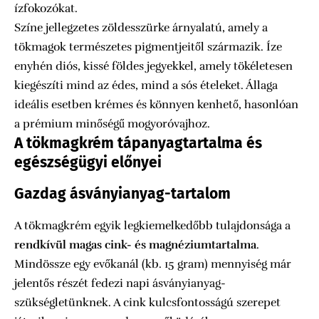
ízfokozókat.
Színe jellegzetes zöldesszürke árnyalatú, amely a
tökmagok természetes pigmentjeitől származik. Íze
enyhén diós, kissé földes jegyekkel, amely tökéletesen
kiegészíti mind az édes, mind a sós ételeket. Állaga
ideális esetben krémes és könnyen kenhető, hasonlóan
a prémium minőségű mogyoróvajhoz.
A tökmagkrém tápanyagtartalma és
egészségügyi előnyei
Gazdag ásványianyag-tartalom
A tökmagkrém egyik legkiemelkedőbb tulajdonsága a
rendkívül magas cink- és magnéziumtartalma
.
Mindössze egy evőkanál (kb. 15 gram) mennyiség már
jelentős részét fedezi napi ásványianyag-
szükségletünknek. A cink kulcsfontosságú szerepet