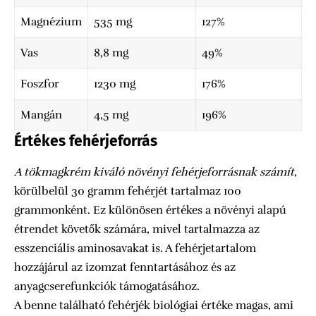
Magnézium
535 mg
127%
Vas
8,8 mg
49%
Foszfor
1230 mg
176%
Mangán
4,5 mg
196%
Értékes fehérjeforrás
A tökmagkrém kiváló növényi fehérjeforrásnak számít
,
körülbelül 30 gramm fehérjét tartalmaz 100
grammonként. Ez különösen értékes a növényi alapú
étrendet követők számára, mivel tartalmazza az
esszenciális aminosavakat is. A fehérjetartalom
hozzájárul az izomzat fenntartásához és az
anyagcserefunkciók támogatásához.
A benne található fehérjék biológiai értéke magas, ami