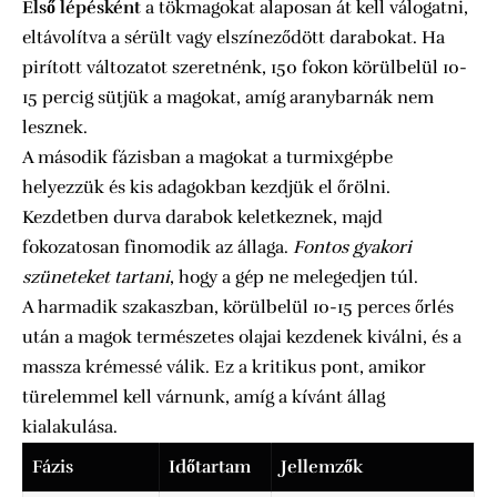
Első lépésként
a tökmagokat alaposan át kell válogatni,
eltávolítva a sérült vagy elszíneződött darabokat. Ha
pirított változatot szeretnénk, 150 fokon körülbelül 10-
15 percig sütjük a magokat, amíg aranybarnák nem
lesznek.
A második fázisban a magokat a turmixgépbe
helyezzük és kis adagokban kezdjük el őrölni.
Kezdetben durva darabok keletkeznek, majd
fokozatosan finomodik az állaga.
Fontos gyakori
szüneteket tartani
, hogy a gép ne melegedjen túl.
A harmadik szakaszban, körülbelül 10-15 perces őrlés
után a magok természetes olajai kezdenek kiválni, és a
massza krémessé válik. Ez a kritikus pont, amikor
türelemmel kell várnunk, amíg a kívánt állag
kialakulása.
Fázis
Időtartam
Jellemzők