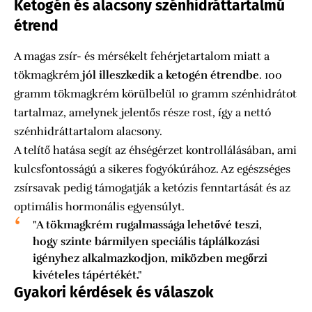
Ketogén és alacsony szénhidráttartalmú
étrend
A magas zsír- és mérsékelt fehérjetartalom miatt a
tökmagkrém
jól illeszkedik a ketogén étrendbe
. 100
gramm tökmagkrém körülbelül 10 gramm szénhidrátot
tartalmaz, amelynek jelentős része rost, így a nettó
szénhidráttartalom alacsony.
A telítő hatása segít az éhségérzet kontrollálásában, ami
kulcsfontosságú a sikeres fogyókúrához. Az egészséges
zsírsavak pedig támogatják a ketózis fenntartását és az
optimális hormonális egyensúlyt.
"A tökmagkrém rugalmassága lehetővé teszi,
hogy szinte bármilyen speciális táplálkozási
igényhez alkalmazkodjon, miközben megőrzi
kivételes tápértékét."
Gyakori kérdések és válaszok