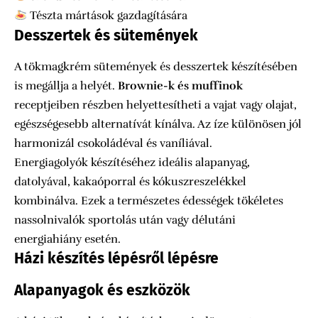
Tészta mártások gazdagítására
Desszertek és sütemények
A tökmagkrém sütemények és desszertek készítésében
is megállja a helyét.
Brownie-k és muffinok
receptjeiben részben helyettesítheti a vajat vagy olajat,
egészségesebb alternatívát kínálva. Az íze különösen jól
harmonizál csokoládéval és vaníliával.
Energiagolyók készítéséhez ideális alapanyag,
datolyával, kakaóporral és kókuszreszelékkel
kombinálva. Ezek a természetes édességek tökéletes
nassolnivalók sportolás után vagy délutáni
energiahiány esetén.
Házi készítés lépésről lépésre
Alapanyagok és eszközök