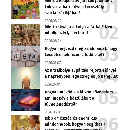
Miért a kooperatív játékok jelentik a
kulcsot a hároméves korosztály
szocializációjában?
2026.08.07.
Miért csóválja a kutya a farkát? Nem
mindig azért, mert örül
2026.08.04.
Hogyan jegyezd meg az álmaidat, hogy
később értelmezni is tudd őket?
2026.07.07.
Az ultraibolya sugárzás rejtett előnyei
a napfényben: egészség és jó hangulat
2026.07.01.
Hogyan működik a klixon hővédelem,
ami megóvja készülékeit a
túlmelegedéstől?
2026.06.30.
Jobb emésztés és energikus
mindennapok: hogyan segíthet a