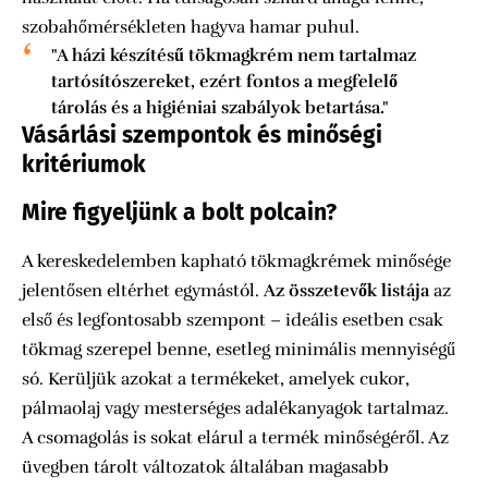
szobahőmérsékleten hagyva hamar puhul.
"A házi készítésű tökmagkrém nem tartalmaz
tartósítószereket, ezért fontos a megfelelő
tárolás és a higiéniai szabályok betartása."
Vásárlási szempontok és minőségi
kritériumok
Mire figyeljünk a bolt polcain?
A kereskedelemben kapható tökmagkrémek minősége
jelentősen eltérhet egymástól.
Az összetevők listája
az
első és legfontosabb szempont – ideális esetben csak
tökmag szerepel benne, esetleg minimális mennyiségű
só. Kerüljük azokat a termékeket, amelyek cukor,
pálmaolaj vagy mesterséges adalékanyagok tartalmaz.
A csomagolás is sokat elárul a termék minőségéről. Az
üvegben tárolt változatok általában magasabb