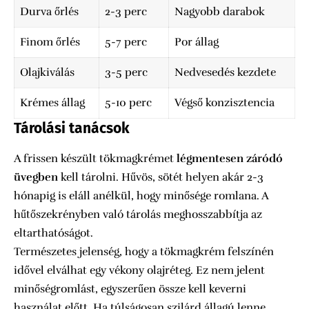
Durva őrlés
2-3 perc
Nagyobb darabok
Finom őrlés
5-7 perc
Por állag
Olajkiválás
3-5 perc
Nedvesedés kezdete
Krémes állag
5-10 perc
Végső konzisztencia
Tárolási tanácsok
A frissen készült tökmagkrémet
légmentesen záródó
üvegben
kell tárolni. Hűvös, sötét helyen akár 2-3
hónapig is eláll anélkül, hogy minősége romlana. A
hűtőszekrényben való tárolás meghosszabbítja az
eltarthatóságot.
Természetes jelenség, hogy a tökmagkrém felszínén
idővel elválhat egy vékony olajréteg. Ez nem jelent
minőségromlást, egyszerűen össze kell keverni
használat előtt. Ha túlságosan szilárd állagú lenne,