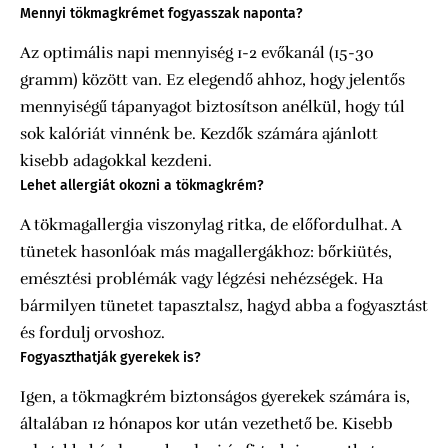
Mennyi tökmagkrémet fogyasszak naponta?
Az optimális napi mennyiség 1-2 evőkanál (15-30
gramm) között van. Ez elegendő ahhoz, hogy jelentős
mennyiségű tápanyagot biztosítson anélkül, hogy túl
sok kalóriát vinnénk be. Kezdők számára ajánlott
kisebb adagokkal kezdeni.
Lehet allergiát okozni a tökmagkrém?
A tökmagallergia viszonylag ritka, de előfordulhat. A
tünetek hasonlóak más magallergákhoz: bőrkiütés,
emésztési problémák vagy légzési nehézségek. Ha
bármilyen tünetet tapasztalsz, hagyd abba a fogyasztást
és fordulj orvoshoz.
Fogyaszthatják gyerekek is?
Igen, a tökmagkrém biztonságos gyerekek számára is,
általában 12 hónapos kor után vezethető be. Kisebb