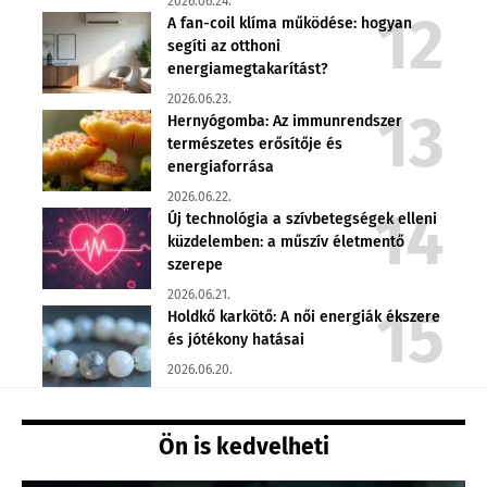
2026.06.24.
A fan-coil klíma működése: hogyan
segíti az otthoni
energiamegtakarítást?
2026.06.23.
Hernyógomba: Az immunrendszer
természetes erősítője és
energiaforrása
2026.06.22.
Új technológia a szívbetegségek elleni
küzdelemben: a műszív életmentő
szerepe
2026.06.21.
Holdkő karkötő: A női energiák ékszere
és jótékony hatásai
2026.06.20.
Ön is kedvelheti