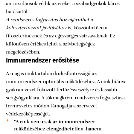
antioxidánsok védik az ereket a szabadgyökök káros
hatásaitól.
A rendszeres fogyasztás hozzájárulhat a
koleszterinszint javításához
is, köszönhetően a
fitoszterineknek és az egészséges zsírsavaknak. Ez
különösen értékes lehet a szívbetegségek
megelőzésében.
Immunrendszer erősítése
A magas cinktartalom kulcsfontosságú az
immunrendszer optimális működéséhez. A cink hiánya
gyakran vezet fokozott fertőzésveszélyre és lassabb
sebgyógyulásra. A tökmagkrém rendszeres fogyasztása
természetes módon támogatja a szervezet
védekezőképességét.
"A cink nem csak az immunrendszer
működéséhez elengedhetetlen, hanem