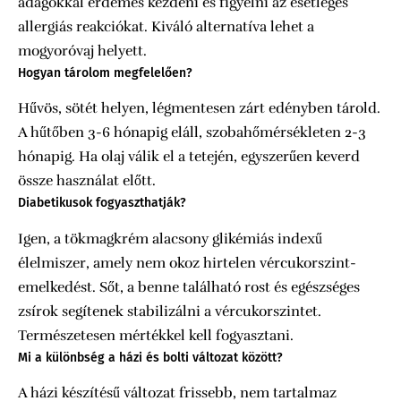
adagokkal érdemes kezdeni és figyelni az esetleges
allergiás reakciókat. Kiváló alternatíva lehet a
mogyoróvaj helyett.
Hogyan tárolom megfelelően?
Hűvös, sötét helyen, légmentesen zárt edényben tárold.
A hűtőben 3-6 hónapig eláll, szobahőmérsékleten 2-3
hónapig. Ha olaj válik el a tetején, egyszerűen keverd
össze használat előtt.
Diabetikusok fogyaszthatják?
Igen, a tökmagkrém alacsony glikémiás indexű
élelmiszer, amely nem okoz hirtelen vércukorszint-
emelkedést. Sőt, a benne található rost és egészséges
zsírok segítenek stabilizálni a vércukorszintet.
Természetesen mértékkel kell fogyasztani.
Mi a különbség a házi és bolti változat között?
A házi készítésű változat frissebb, nem tartalmaz