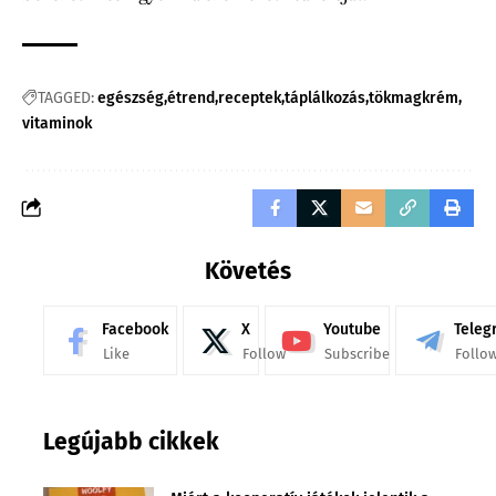
TAGGED:
egészség
étrend
receptek
táplálkozás
tökmagkrém
vitaminok
Követés
Facebook
X
Youtube
Teleg
Like
Follow
Subscribe
Follo
Legújabb cikkek