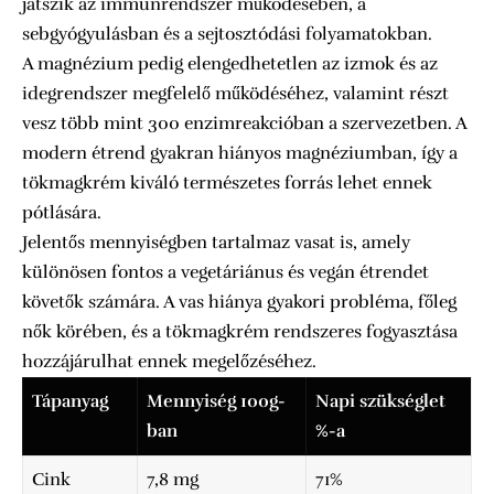
játszik az immunrendszer működésében, a
sebgyógyulásban és a sejtosztódási folyamatokban.
A magnézium pedig elengedhetetlen az izmok és az
idegrendszer megfelelő működéséhez, valamint részt
vesz több mint 300 enzimreakcióban a szervezetben. A
modern étrend gyakran hiányos magnéziumban, így a
tökmagkrém kiváló természetes forrás lehet ennek
pótlására.
Jelentős mennyiségben tartalmaz vasat is, amely
különösen fontos a vegetáriánus és vegán étrendet
követők számára. A vas hiánya gyakori probléma, főleg
nők körében, és a tökmagkrém rendszeres fogyasztása
hozzájárulhat ennek megelőzéséhez.
Tápanyag
Mennyiség 100g-
Napi szükséglet
ban
%-a
Cink
7,8 mg
71%