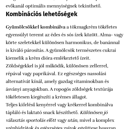
evőkanál optimális mennyiségnek tekinthető.
Kombinációs lehetőségek
Gyümölcsökkel kombinálva
a tökmagkrém tökéletes
egyensúlyt teremt az édes és sós ízek között. Alma- vagy
körte szeletekkel különösen harmonikus, de banánnal
is kiváló párosítás. A gyümölcsök természetes cukrai
kiemelik a krém dióra emlékeztető ízeit.
Zöldségekkel is jól működik, különösen zellerrel,
répával vagy paprikával. Ez egészséges nassolási
alternatívát kínál, amely gazdag vitaminokban és
ásványi anyagokban. A ropogós zöldségek textúrája
tökéletesen kiegészíti a krémes állagot.
Teljes kiőrlésű kenyérrel vagy krékerrel kombinálva
tápláló és laktató snack készíthető.
Különösen jó
választás sportolás előtt vagy után
, mivel a komplex
szénhidrátok és egészséges zsírok együttese hosszan