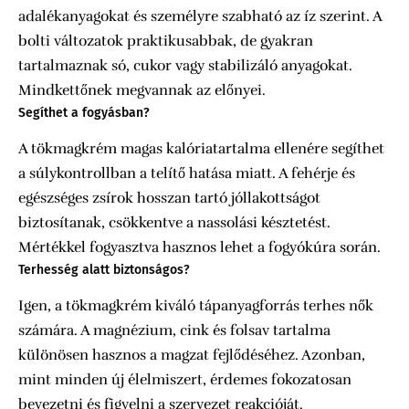
adalékanyagokat és személyre szabható az íz szerint. A
bolti változatok praktikusabbak, de gyakran
tartalmaznak só, cukor vagy stabilizáló anyagokat.
Mindkettőnek megvannak az előnyei.
Segíthet a fogyásban?
A tökmagkrém magas kalóriatartalma ellenére segíthet
a súlykontrollban a telítő hatása miatt. A fehérje és
egészséges zsírok hosszan tartó jóllakottságot
biztosítanak, csökkentve a nassolási késztetést.
Mértékkel fogyasztva hasznos lehet a fogyókúra során.
Terhesség alatt biztonságos?
Igen, a tökmagkrém kiváló tápanyagforrás terhes nők
számára. A magnézium, cink és folsav tartalma
különösen hasznos a magzat fejlődéséhez. Azonban,
mint minden új élelmiszert, érdemes fokozatosan
bevezetni és figyelni a szervezet reakcióját.