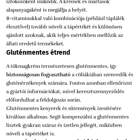
ízfokozóként működik. A krémek és mártások
alapanyagaként is megállja a helyét.
B-vitaminokkal való kombinációja (például táplálék
élesztővel) tovább növeli a tápértékét és különösen
ajánlott azoknak, akik teljes mértékben mellőzik az
állati eredetű termékeket.
Gluténmentes étrend
A tökmagkrém természetesen gluténmentes, így
biztonságosan fogyasztható
a cöliákiában szenvedők és
gluténérzékenyek számára. Fontos azonban ellenőrizni
a gyártói információkat, mivel keresztszennyeződés
előfordulhat a feldolgozás során.
Gluténmentes kenyerek és sütemények ízesítésére
kiválóan alkalmas. Segít kompenzálni a gluténmentes
lisztek gyakran száraz és ízetlen jellegét, miközben
növeli a tápértéket is.