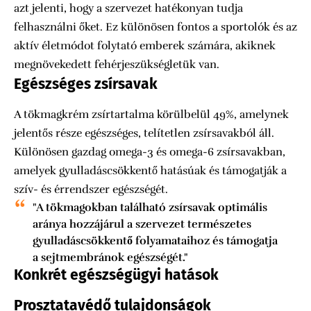
azt jelenti, hogy a szervezet hatékonyan tudja
felhasználni őket. Ez különösen fontos a sportolók és az
aktív életmódot folytató emberek számára, akiknek
megnövekedett fehérjeszükségletük van.
Egészséges zsírsavak
A tökmagkrém zsírtartalma körülbelül 49%, amelynek
jelentős része egészséges, telítetlen zsírsavakból áll.
Különösen gazdag omega-3 és omega-6 zsírsavakban,
amelyek gyulladáscsökkentő hatásúak és támogatják a
szív- és érrendszer egészségét.
"A tökmagokban található zsírsavak optimális
aránya hozzájárul a szervezet természetes
gyulladáscsökkentő folyamataihoz és támogatja
a sejtmembránok egészségét."
Konkrét egészségügyi hatások
Prosztatavédő tulajdonságok