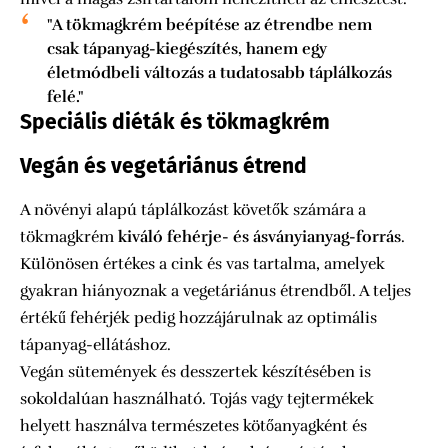
"A tökmagkrém beépítése az étrendbe nem
csak tápanyag-kiegészítés, hanem egy
életmódbeli változás a tudatosabb táplálkozás
felé."
Speciális diéták és tökmagkrém
Vegán és vegetáriánus étrend
A növényi alapú táplálkozást követők számára a
tökmagkrém
kiváló fehérje- és ásványianyag-forrás
.
Különösen értékes a cink és vas tartalma, amelyek
gyakran hiányoznak a vegetáriánus étrendből. A teljes
értékű fehérjék pedig hozzájárulnak az optimális
tápanyag-ellátáshoz.
Vegán sütemények és desszertek készítésében is
sokoldalúan használható. Tojás vagy tejtermékek
helyett használva természetes kötőanyagként és