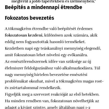
megtérül a jobb tápértékben és ízélményben."
Beépítés a mindennapi étrendbe
Fokozatos bevezetés
A tökmagkrém étrendbe való beépítését érdemes
fokozatosan kezdeni
, különösen azok számára, akik
eddig nem fogyasztottak hasonló termékeket.
Kezdetben napi egy teáskanálnyi mennyiség elegendő,
amit fokozatosan lehet növelni egy evőkanálra.
Az emésztőrendszernek időre van szüksége az új
élelmiszer feldolgozásához való alkalmazkodásra. Túl
nagy mennyiség hirtelen bevezetése emésztési
problémákat okozhat, mivel a tökmagkrém magas rost-
és zsírtartalommal rendelkezik.
Figyeljük meg a szervezet reakcióját az első hetekben.
Ha minden rendben van, fokozatosan növelhetjük az
adagot a kívánt szintre, amely általában napi 1-2