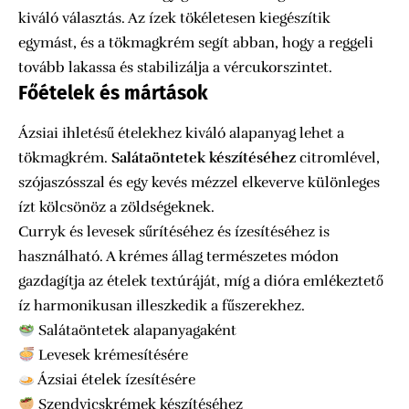
kiváló választás. Az ízek tökéletesen kiegészítik
egymást, és a tökmagkrém segít abban, hogy a reggeli
tovább lakassa és stabilizálja a vércukorszintet.
Főételek és mártások
Ázsiai ihletésű ételekhez kiváló alapanyag lehet a
tökmagkrém.
Salátaöntetek készítéséhez
citromlével,
szójaszósszal és egy kevés mézzel elkeverve különleges
ízt kölcsönöz a zöldségeknek.
Curryk és levesek sűrítéséhez és ízesítéséhez is
használható. A krémes állag természetes módon
gazdagítja az ételek textúráját, míg a dióra emlékeztető
íz harmonikusan illeszkedik a fűszerekhez.
Salátaöntetek alapanyagaként
Levesek krémesítésére
Ázsiai ételek ízesítésére
Szendvicskrémek készítéséhez