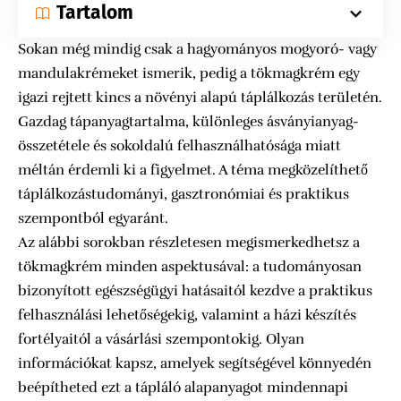
Tartalom
Sokan még mindig csak a hagyományos mogyoró- vagy
mandulakrémeket ismerik, pedig a tökmagkrém egy
igazi rejtett kincs a növényi alapú táplálkozás területén.
Gazdag tápanyagtartalma, különleges ásványianyag-
összetétele és sokoldalú felhasználhatósága miatt
méltán érdemli ki a figyelmet. A téma megközelíthető
táplálkozástudományi, gasztronómiai és praktikus
szempontból egyaránt.
Az alábbi sorokban részletesen megismerkedhetsz a
tökmagkrém minden aspektusával: a tudományosan
bizonyított egészségügyi hatásaitól kezdve a praktikus
felhasználási lehetőségekig, valamint a házi készítés
fortélyaitól a vásárlási szempontokig. Olyan
információkat kapsz, amelyek segítségével könnyedén
beépítheted ezt a tápláló alapanyagot mindennapi