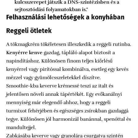
kulcsszerepet játszik a DNS-szintézisben és a
sejtosztódási folyamatokban is."
Felhasználási lehetőségek a konyhában
Reggeli ötletek
A tökmagkrém tökéletesen illeszkedik a reggeli rutinba.
Kenyérre kenve
gazdag, tápláló alapot biztosít a
napindításhoz. Különösen finom teljes kiőrlésű
kenyérrel vagy pirítóssal kombinálva, esetleg egy kevés
mézzel vagy gyümölcsszeletekkel díszítve.
Smoothie-kba keverve krémessé teszi az italt és
jelentősen növeli annak tápértékét. Egy evőkanálnyi
mennyiség már elegendő ahhoz, hogy a reggeli
turmixot fehérjében és egészséges zsírokban gazdaggá
tegye. Különösen jól harmonizál banánnal, spenóttal és
mandultejjel.
Zabkásába keverve vagy granolára csurgatva szintén