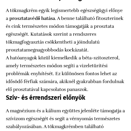
A tökmagkrém egyik legismertebb egészségügyi előnye
a
prosztatavédő hatása
. A benne található fitoszterinek
és cink természetes módon támogatják a prosztata
egészségét. Kutatások szerint a rendszeres
tökmagfogyasztás csökkentheti a jóindulatú
prosztatamegnagyobbodás kockázatát.
A hatóanyagok közül kiemelkedik a béta-szitoszterol,
amely természetes módon segíti a vizeletürítési
problémák enyhítését. Ez különösen fontos lehet az
idősödő férfiak számára, akiknél gyakrabban fordulnak
elő prosztatával kapcsolatos panaszok.
Szív- és érrendszeri előnyök
A magnézium és a kálium együttes jelenléte támogatja a
szívizom egészségét és segít a vérnyomás természetes
szabályozásában. A tökmagkrémben található