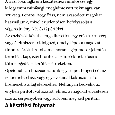
A házi tökmagkrém készítéshez mindössze
egy
kilogramm minőségi, meghámozott tökmagra
van
szükség. Fontos, hogy friss, nem avasodott magokat
használjunk, mivel ez jelentősen befolyásolja a
végeredmény ízét és tápértékét.
Az eszközök közül elengedhetetlen egy erős turmixgép
vagy élelmiszer-feldolgozó, amely képes a magokat
finomra őrölni. A folyamat során a gép motor jelentős
terhelést kap, ezért fontos a szünetek betartása a
túlmelegedés elkerülése érdekében.
Opcionálisan hozzáadhatunk egy csipet tengeri sót az
íz kiemeléséhez, vagy egy evőkanál kókuszolajat a
krémesebb állag eléréséhez. Néhányan kedvelik az
enyhén pirított változatot, ehhez a magokat előzetesen
száraz serpenyőben vagy sütőben meg kell pirítani.
A készítési folyamat