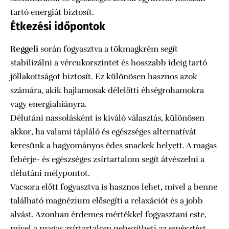
tartó energiát biztosít.
Étkezési időpontok
Reggeli
során fogyasztva a tökmagkrém segít
stabilizálni a vércukorszintet és hosszabb ideig tartó
jóllakottságot biztosít. Ez különösen hasznos azok
számára, akik hajlamosak délelőtti éhségrohamokra
vagy energiahiányra.
Délutáni nassolásként is kiváló választás, különösen
akkor, ha valami tápláló és egészséges alternatívát
keresünk a hagyományos édes snackek helyett. A magas
fehérje- és egészséges zsírtartalom segít átvészelni a
délutáni mélypontot.
Vacsora előtt fogyasztva is hasznos lehet, mivel a benne
található magnézium elősegíti a relaxációt és a jobb
alvást. Azonban érdemes mértékkel fogyasztani este,
mivel a magas zsírtartalom nehezítheti az emésztést.