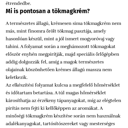
étrendedbe.
Mi is pontosan a tökmagkrém?
A természetes állagú, krémesen sima tökmagkrém nem
más, mint finomra őrölt tökmag pasztája, amely
hasonlóan készül, mint a jól ismert mogyoróvaj vagy
tahini. A folyamat során a meghámozott tökmagokat
először enyhén megpirítják, majd speciális őrlőgépben
addig dolgozzák fel, amíg a magok természetes
olajainak köszönhetően krémes állagú massza nem
keletkezik.
Az elkészítési folyamat kulcsa a megfelelő hőmérséklet
és időtartam betartása. A túl magas hőmérséklet
károsíthatja az érzékeny tápanyagokat, míg az elégtelen
pirítás nem fejti ki kellőképpen az aromákat. A
minőségi tökmagkrém készítése során nem használnak
adalékanyagokat, tartósítószereket vagy mesterséges