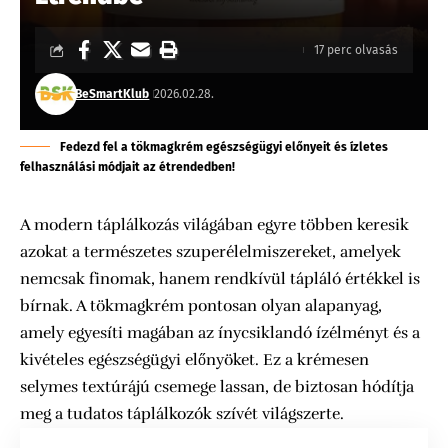
17 perc olvasás
BeSmartKlub
2026.02.28.
Fedezd fel a tökmagkrém egészségügyi előnyeit és ízletes
felhasználási módjait az étrendedben!
A modern táplálkozás világában egyre többen keresik
azokat a természetes szuperélelmiszereket, amelyek
nemcsak finomak, hanem rendkívül tápláló értékkel is
bírnak. A tökmagkrém pontosan olyan alapanyag,
amely egyesíti magában az ínycsiklandó ízélményt és a
kivételes egészségügyi előnyöket. Ez a krémesen
selymes textúrájú csemege lassan, de biztosan hódítja
meg a tudatos táplálkozók szívét világszerte.