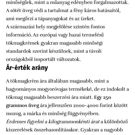
minőségűek, mint a műanyag edényben forgalmazottak.
A sötét üveg védi a tartalmat a fény káros hatásaitól,
ami megőrzi a tápanyagokat és az ízeket.
A származási hely megjelölése szintén fontos
információ. Az európai vagy hazai termelésű
tökmagkrémek gyakran magasabb minőségi
standardok szerint készülnek, mint a távoli
országokból importált változatok.
Ár-érték arány
A tökmagkrém ára általában magasabb, mint a
hagyományos mogyoróvajas termékeké, de ez indokolt a
tökmag magasabb beszerzési ára miatt.
Egy 250
grammos üveg
ára jellemzően 2000-4000 forint között
mozog, a márka és minőség függvényében.
Érdemes figyelni a kilogrammonkénti árat
a különböző
kiszerelések összehasonlításakor. Gyakran a nagyobb