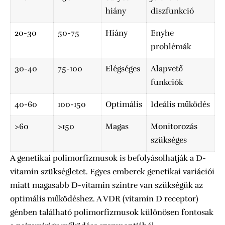
hiány
diszfunkció
20-30
50-75
Hiány
Enyhe
problémák
30-40
75-100
Elégséges
Alapvető
funkciók
40-60
100-150
Optimális
Ideális működés
>60
>150
Magas
Monitorozás
szükséges
A genetikai polimorfizmusok is befolyásolhatják a D-
vitamin szükségletet. Egyes emberek genetikai variációi
miatt magasabb D-vitamin szintre van szükségük az
optimális működéshez. A VDR (vitamin D receptor)
génben található polimorfizmusok különösen fontosak