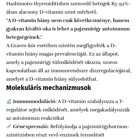
Hashimoto-thyreoiditisben szenvedő betegek 85-92%-
ában alacsony D-vitamin szint mérhető.
"A D-vitamin hiány nem csak következménye, hanem
gyakran kiváltó oka is lehet a pajzsmirigy autoimmun
betegségeinek."
A Graves-kór esetében szintén megfigyelték a D-
vitamin hiány magas prevalenciáját. Ez az állapot,
amely a pajzsmirigy túlműködését okozza, szoros
kapcsolatban áll az immunrendszer diszregulációjával,
amelyet a D-vitamin hiány súlyosbíthat.
Molekuláris mechanizmusok
Immunmoduláció
: A D-vitamin szabályozza a T-
regulátor sejtek működését, amelyek megakadályozzák
az autoimmun reakciókat
Génexpresszió
: Befolyásolja a pajzsmirigyhormon-
szintézisben részt vevő enzimek termelését