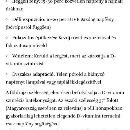
Reggeli fény
: 15-30 perc közvetlen napfény a hajnali
órákban
Déli expozíció
: 10-20 perc UVB gazdag napfény
(bőrtípustól függően)
Fokozatos építkezés
: Kezdj rövid expozícióval és
fokozatosan növeld
Védelem
: Kerüld a leégést, mert az károsítja a D-
vitamin szintézist
Évszakos adaptáció
: Télen pótold a hiányzó
napfényt lámpával vagy táplálékkiegészítővel
A földrajzi szélesség jelentősen befolyásolja a D-vitamin
szintézis hatékonyságát. Az északi szélesség 37° fölött
(Magyarország esetében ez releváns) a téli hónapokban
gyakorlatilag lehetetlen elegendő D-vitamint termelni
csak napfény segítségével.