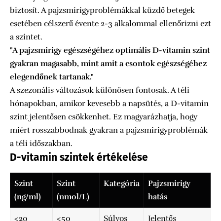
biztosít. A pajzsmirigyproblémákkal küzdő betegek
esetében célszerű évente 2-3 alkalommal ellenőrizni ezt
a szintet.
"A pajzsmirigy egészségéhez optimális D-vitamin szint
gyakran magasabb, mint amit a csontok egészségéhez
elegendőnek tartanak."
A szezonális változások különösen fontosak. A téli
hónapokban, amikor kevesebb a napsütés, a D-vitamin
szint jelentősen csökkenhet. Ez magyarázhatja, hogy
miért rosszabbodnak gyakran a pajzsmirigyproblémák
a téli időszakban.
D-vitamin szintek értékelése
Szint
Szint
Kategória
Pajzsmirigy
(ng/ml)
(nmol/L)
hatás
<20
<50
Súlyos
Jelentős