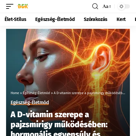
Aa
Élet-Stílus
Egészség-Életmód
Szórakozás
Kert
Home
»
Egészség-Életmód
»
A D-vitamin szerepe a pajzsmirigy működésében: hormonális egyensúly és egészségügyi jelentőség
Egészség-Életmód
A D-vitamin szerepe a
pajzsmirigy működésében:
hormonális egyensúly és