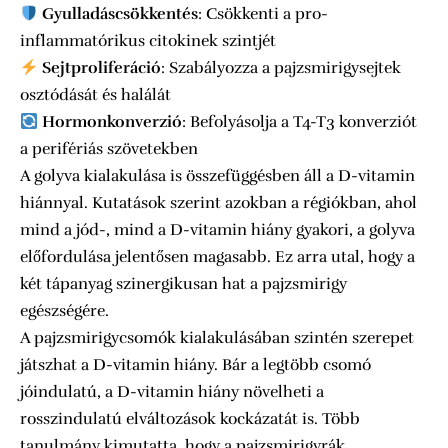
Gyulladáscsökkentés
: Csökkenti a pro-
inflammatórikus citokinek szintjét
Sejtproliferáció
: Szabályozza a pajzsmirigysejtek
osztódását és halálát
Hormonkonverzió
: Befolyásolja a T4-T3 konverziót
a perifériás szövetekben
A golyva kialakulása is összefüggésben áll a D-vitamin
hiánnyal. Kutatások szerint azokban a régiókban, ahol
mind a jód-, mind a D-vitamin hiány gyakori, a golyva
előfordulása jelentősen magasabb. Ez arra utal, hogy a
két tápanyag szinergikusan hat a pajzsmirigy
egészségére.
A pajzsmirigycsomók kialakulásában szintén szerepet
játszhat a D-vitamin hiány. Bár a legtöbb csomó
jóindulatú, a D-vitamin hiány növelheti a
rosszindulatú elváltozások kockázatát is. Több
tanulmány kimutatta, hogy a pajzsmirigyrák