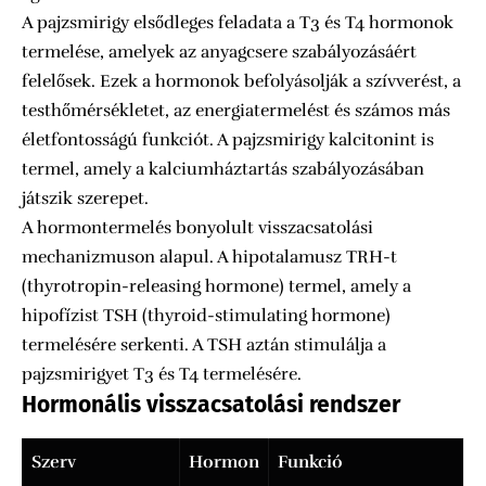
A pajzsmirigy elsődleges feladata a T3 és T4 hormonok
termelése, amelyek az anyagcsere szabályozásáért
felelősek. Ezek a hormonok befolyásolják a szívverést, a
testhőmérsékletet, az energiatermelést és számos más
életfontosságú funkciót. A pajzsmirigy kalcitonint is
termel, amely a kalciumháztartás szabályozásában
játszik szerepet.
A hormontermelés bonyolult visszacsatolási
mechanizmuson alapul. A hipotalamusz TRH-t
(thyrotropin-releasing hormone) termel, amely a
hipofízist TSH (thyroid-stimulating hormone)
termelésére serkenti. A TSH aztán stimulálja a
pajzsmirigyet T3 és T4 termelésére.
Hormonális visszacsatolási rendszer
Szerv
Hormon
Funkció