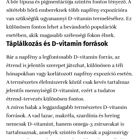
A bőr típusa és pigmentációja szintén fontos tényező. A
sötétebb bőrű embereknek több napfény expozícióra
van szükségük ugyanannyi D-vitamin termeléséhez. Ez
különösen fontos lehet a bevándorló populációk
esetében, akik magasabb szélességi fokon élnek.
Táplálkozás és D-vitamin források
Bár a napfény a legfontosabb D-vitamin forrás, az
étrend is jelentős szerepet játszhat, különösen a téli
hónapokban vagy korlátozott napfény expozíció esetén.
A természetes élelmiszerek közül csak kevés tartalmaz
jelentős mennyiségű D-vitamint, ezért a tudatos
étrend-tervezés különösen fontos.
A zsíros halak a leggazdagabb természetes D-vitamin
források. A vad lazac, makréla, szardínia és hering
nemcsak D-vitamint, hanem omega-3 zsírsavakat is
tartalmaznak, amelyek szintén fontosak a pajzsmirigy