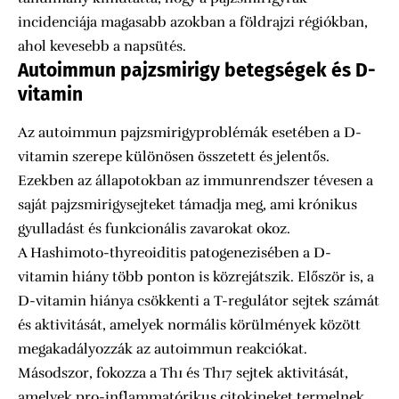
incidenciája magasabb azokban a földrajzi régiókban,
ahol kevesebb a napsütés.
Autoimmun pajzsmirigy betegségek és D-
vitamin
Az autoimmun pajzsmirigyproblémák esetében a D-
vitamin szerepe különösen összetett és jelentős.
Ezekben az állapotokban az immunrendszer tévesen a
saját pajzsmirigysejteket támadja meg, ami krónikus
gyulladást és funkcionális zavarokat okoz.
A Hashimoto-thyreoiditis patogenezisében a D-
vitamin hiány több ponton is közrejátszik. Először is, a
D-vitamin hiánya csökkenti a T-regulátor sejtek számát
és aktivitását, amelyek normális körülmények között
megakadályozzák az autoimmun reakciókat.
Másodszor, fokozza a Th1 és Th17 sejtek aktivitását,
amelyek pro-inflammatórikus citokineket termelnek.