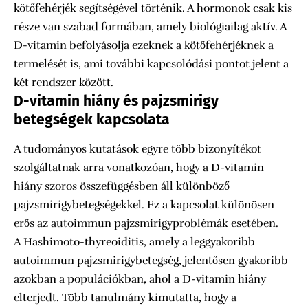
kötőfehérjék segítségével történik. A hormonok csak kis
része van szabad formában, amely biológiailag aktív. A
D-vitamin befolyásolja ezeknek a kötőfehérjéknek a
termelését is, ami további kapcsolódási pontot jelent a
két rendszer között.
D-vitamin hiány és pajzsmirigy
betegségek kapcsolata
A tudományos kutatások egyre több bizonyítékot
szolgáltatnak arra vonatkozóan, hogy a D-vitamin
hiány szoros összefüggésben áll különböző
pajzsmirigybetegségekkel. Ez a kapcsolat különösen
erős az autoimmun pajzsmirigyproblémák esetében.
A Hashimoto-thyreoiditis, amely a leggyakoribb
autoimmun pajzsmirigybetegség, jelentősen gyakoribb
azokban a populációkban, ahol a D-vitamin hiány
elterjedt. Több tanulmány kimutatta, hogy a