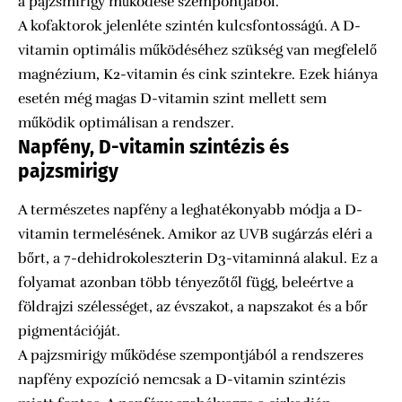
a pajzsmirigy működése szempontjából.
A kofaktorok jelenléte szintén kulcsfontosságú. A D-
vitamin optimális működéséhez szükség van megfelelő
magnézium, K2-vitamin és cink szintekre. Ezek hiánya
esetén még magas D-vitamin szint mellett sem
működik optimálisan a rendszer.
Napfény, D-vitamin szintézis és
pajzsmirigy
A természetes napfény a leghatékonyabb módja a D-
vitamin termelésének. Amikor az UVB sugárzás eléri a
bőrt, a 7-dehidrokoleszterin D3-vitaminná alakul. Ez a
folyamat azonban több tényezőtől függ, beleértve a
földrajzi szélességet, az évszakot, a napszakot és a bőr
pigmentációját.
A pajzsmirigy működése szempontjából a rendszeres
napfény expozíció nemcsak a D-vitamin szintézis