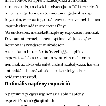
miatt fontos. A napfény szabályozza a cirkadián
ritmusokat is, amelyek befolyásolják a TSH termelését.
A TSH szintje természetes módon ingadozik a nap
folyamán, és ez az ingadozás zavart szenvedhet, ha nem
kapunk elegendő természetes fényt.
"A rendszeres, mérsékelt napfény expozíció nemcsak
D-vitamint termel, hanem optimalizálja az egész
hormonális rendszer működését."
A melatonin termelése is összefügg a napfény
expozícióval és a D-vitamin szinttel. A melatonin
nemcsak az alvás-ébrenlét ciklust szabályozza, hanem
antioxidáns hatásával védi a pajzsmirigyet is az
oxidatív stressztől.
Optimális napfény expozíció
A pajzsmirigy egészségéhez az alábbi napfény
expozíciós stratégia ajánlott: