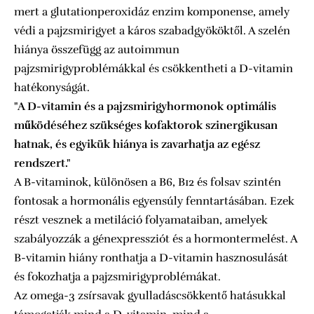
mert a glutationperoxidáz enzim komponense, amely
védi a pajzsmirigyet a káros szabadgyököktől. A szelén
hiánya összefügg az autoimmun
pajzsmirigyproblémákkal és csökkentheti a D-vitamin
hatékonyságát.
"A D-vitamin és a pajzsmirigyhormonok optimális
működéséhez szükséges kofaktorok szinergikusan
hatnak, és egyikük hiánya is zavarhatja az egész
rendszert."
A B-vitaminok, különösen a B6, B12 és folsav szintén
fontosak a hormonális egyensúly fenntartásában. Ezek
részt vesznek a metiláció folyamataiban, amelyek
szabályozzák a génexpressziót és a hormontermelést. A
B-vitamin hiány ronthatja a D-vitamin hasznosulását
és fokozhatja a pajzsmirigyproblémákat.
Az omega-3 zsírsavak gyulladáscsökkentő hatásukkal