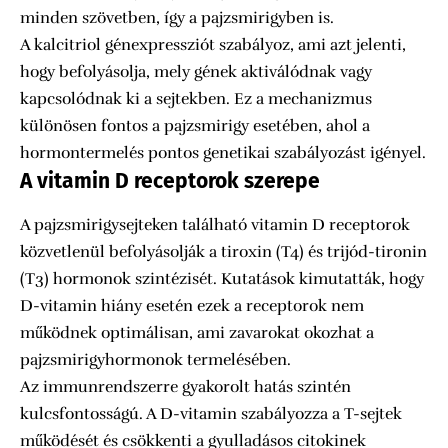
minden szövetben, így a pajzsmirigyben is.
A kalcitriol génexpressziót szabályoz, ami azt jelenti,
hogy befolyásolja, mely gének aktiválódnak vagy
kapcsolódnak ki a sejtekben. Ez a mechanizmus
különösen fontos a pajzsmirigy esetében, ahol a
hormontermelés pontos genetikai szabályozást igényel.
A vitamin D receptorok szerepe
A pajzsmirigysejteken található vitamin D receptorok
közvetlenül befolyásolják a tiroxin (T4) és trijód-tironin
(T3) hormonok szintézisét. Kutatások kimutatták, hogy
D-vitamin hiány esetén ezek a receptorok nem
működnek optimálisan, ami zavarokat okozhat a
pajzsmirigyhormonok termelésében.
Az immunrendszerre gyakorolt hatás szintén
kulcsfontosságú. A D-vitamin szabályozza a T-sejtek
működését és csökkenti a gyulladásos citokinek