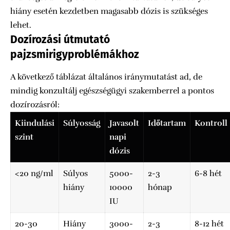
hiány esetén kezdetben magasabb dózis is szükséges
lehet.
Dozírozási útmutató
pajzsmirigyproblémákhoz
A következő táblázat általános iránymutatást ad, de
mindig konzultálj egészségügyi szakemberrel a pontos
dozírozásról:
Kiindulási
Súlyosság
Javasolt
Időtartam
Kontroll
szint
napi
dózis
<20 ng/ml
Súlyos
5000-
2-3
6-8 hét
hiány
10000
hónap
IU
20-30
Hiány
3000-
2-3
8-12 hét