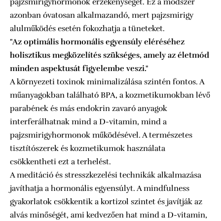
pajzsmirigyhormonok érzékenységét. Ez a módszer
azonban óvatosan alkalmazandó, mert pajzsmirigy
alulműködés esetén fokozhatja a tüneteket.
"Az optimális hormonális egyensúly eléréséhez
holisztikus megközelítés szükséges, amely az életmód
minden aspektusát figyelembe veszi."
A környezeti toxinok minimalizálása szintén fontos. A
műanyagokban található BPA, a kozmetikumokban lévő
parabének és más endokrin zavaró anyagok
interferálhatnak mind a D-vitamin, mind a
pajzsmirigyhormonok működésével. A természetes
tisztítószerek és kozmetikumok használata
csökkentheti ezt a terhelést.
A meditáció és stresszkezelési technikák alkalmazása
javíthatja a hormonális egyensúlyt. A mindfulness
gyakorlatok csökkentik a kortizol szintet és javítják az
alvás minőségét, ami kedvezően hat mind a D-vitamin,