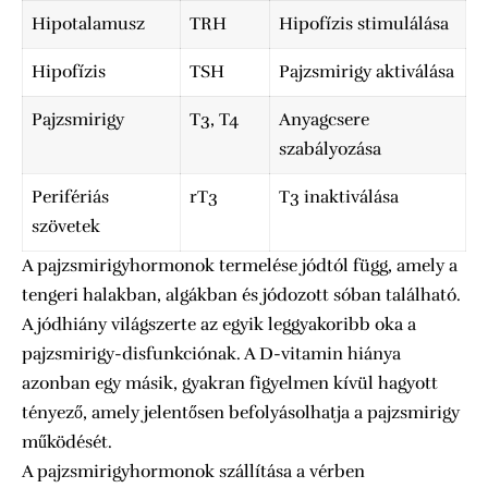
Hipotalamusz
TRH
Hipofízis stimulálása
Hipofízis
TSH
Pajzsmirigy aktiválása
Pajzsmirigy
T3, T4
Anyagcsere
szabályozása
Perifériás
rT3
T3 inaktiválása
szövetek
A pajzsmirigyhormonok termelése jódtól függ, amely a
tengeri halakban, algákban és jódozott sóban található.
A jódhiány világszerte az egyik leggyakoribb oka a
pajzsmirigy-disfunkciónak. A D-vitamin hiánya
azonban egy másik, gyakran figyelmen kívül hagyott
tényező, amely jelentősen befolyásolhatja a pajzsmirigy
működését.
A pajzsmirigyhormonok szállítása a vérben