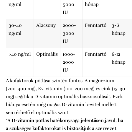
ng/ml
5000
hónap
IU
30-40
Alacsony
2000-
Fenntartó
3-6
ng/ml
3000
hónap
IU
>40 ng/ml
Optimális
1000-
Fenntartó
6-12
2000
hónap
IU
A kofaktorok pótlása szintén fontos. A magnézium
(200-400 mg), K2-vitamin (100-200 mcg) és cink (15-30
mg) segítik a D-vitamin optimális hasznosulását. Ezek
hiánya esetén még magas D-vitamin bevitel mellett
sem érhető el optimális szint.
"A D-vitamin pótlás hatékonysága jelentősen javul, ha
a szükséges kofaktorokat is biztosítjuk a szervezet