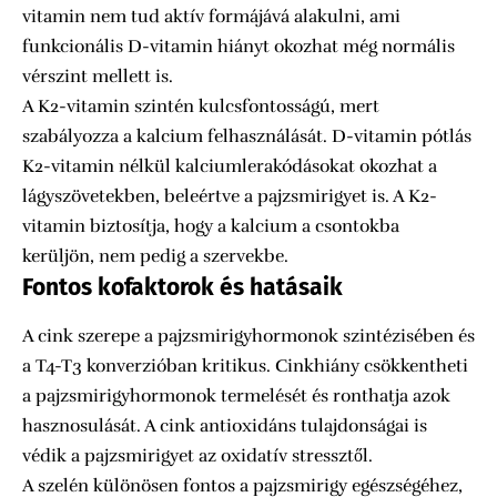
vitamin nem tud aktív formájává alakulni, ami
funkcionális D-vitamin hiányt okozhat még normális
vérszint mellett is.
A K2-vitamin szintén kulcsfontosságú, mert
szabályozza a kalcium felhasználását. D-vitamin pótlás
K2-vitamin nélkül kalciumlerakódásokat okozhat a
lágyszövetekben, beleértve a pajzsmirigyet is. A K2-
vitamin biztosítja, hogy a kalcium a csontokba
kerüljön, nem pedig a szervekbe.
Fontos kofaktorok és hatásaik
A cink szerepe a pajzsmirigyhormonok szintézisében és
a T4-T3 konverzióban kritikus. Cinkhiány csökkentheti
a pajzsmirigyhormonok termelését és ronthatja azok
hasznosulását. A cink antioxidáns tulajdonságai is
védik a pajzsmirigyet az oxidatív stressztől.
A szelén különösen fontos a pajzsmirigy egészségéhez,