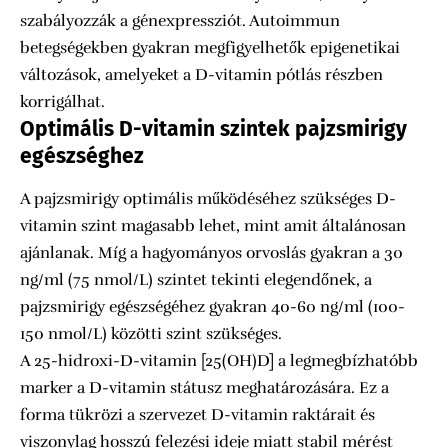
szabályozzák a génexpressziót. Autoimmun
betegségekben gyakran megfigyelhetők epigenetikai
változások, amelyeket a D-vitamin pótlás részben
korrigálhat.
Optimális D-vitamin szintek pajzsmirigy
egészséghez
A pajzsmirigy optimális működéséhez szükséges D-
vitamin szint magasabb lehet, mint amit általánosan
ajánlanak. Míg a hagyományos orvoslás gyakran a 30
ng/ml (75 nmol/L) szintet tekinti elegendőnek, a
pajzsmirigy egészségéhez gyakran 40-60 ng/ml (100-
150 nmol/L) közötti szint szükséges.
A 25-hidroxi-D-vitamin [25(OH)D] a legmegbízhatóbb
marker a D-vitamin státusz meghatározására. Ez a
forma tükrözi a szervezet D-vitamin raktárait és
viszonylag hosszú felezési ideje miatt stabil mérést