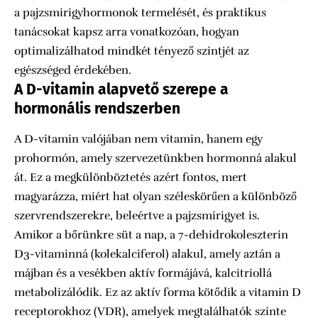
a pajzsmirigyhormonok termelését, és praktikus
tanácsokat kapsz arra vonatkozóan, hogyan
optimalizálhatod mindkét tényező szintjét az
egészséged érdekében.
A D-vitamin alapvető szerepe a
hormonális rendszerben
A D-vitamin valójában nem vitamin, hanem egy
prohormón, amely szervezetünkben hormonná alakul
át. Ez a megkülönböztetés azért fontos, mert
magyarázza, miért hat olyan széleskörűen a különböző
szervrendszerekre, beleértve a pajzsmirigyet is.
Amikor a bőrünkre süt a nap, a 7-dehidrokoleszterin
D3-vitaminná (kolekalciferol) alakul, amely aztán a
májban és a vesékben aktív formájává, kalcitriollá
metabolizálódik. Ez az aktív forma kötődik a vitamin D
receptorokhoz (VDR), amelyek megtalálhatók szinte