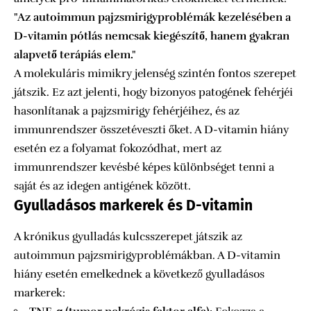
"Az autoimmun pajzsmirigyproblémák kezelésében a
D-vitamin pótlás nemcsak kiegészítő, hanem gyakran
alapvető terápiás elem."
A molekuláris mimikry jelenség szintén fontos szerepet
játszik. Ez azt jelenti, hogy bizonyos patogének fehérjéi
hasonlítanak a pajzsmirigy fehérjéihez, és az
immunrendszer összetéveszti őket. A D-vitamin hiány
esetén ez a folyamat fokozódhat, mert az
immunrendszer kevésbé képes különbséget tenni a
saját és az idegen antigének között.
Gyulladásos markerek és D-vitamin
A krónikus gyulladás kulcsszerepet játszik az
autoimmun pajzsmirigyproblémákban. A D-vitamin
hiány esetén emelkednek a következő gyulladásos
markerek: