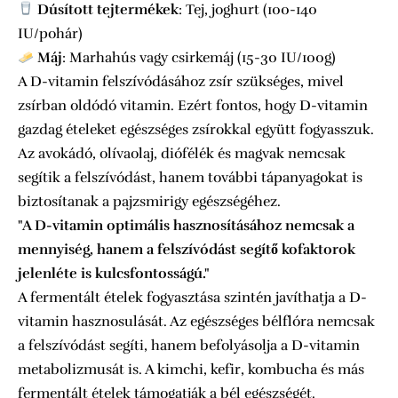
Dúsított tejtermékek
: Tej, joghurt (100-140
IU/pohár)
Máj
: Marhahús vagy csirkemáj (15-30 IU/100g)
A D-vitamin felszívódásához zsír szükséges, mivel
zsírban oldódó vitamin. Ezért fontos, hogy D-vitamin
gazdag ételeket egészséges zsírokkal együtt fogyasszuk.
Az avokádó, olívaolaj, diófélék és magvak nemcsak
segítik a felszívódást, hanem további tápanyagokat is
biztosítanak a pajzsmirigy egészségéhez.
"A D-vitamin optimális hasznosításához nemcsak a
mennyiség, hanem a felszívódást segítő kofaktorok
jelenléte is kulcsfontosságú."
A fermentált ételek fogyasztása szintén javíthatja a D-
vitamin hasznosulását. Az egészséges bélflóra nemcsak
a felszívódást segíti, hanem befolyásolja a D-vitamin
metabolizmusát is. A kimchi, kefir, kombucha és más
fermentált ételek támogatják a bél egészségét.