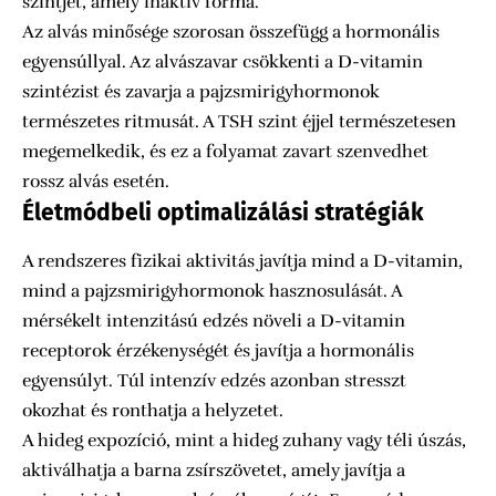
szintjét, amely inaktív forma.
Az alvás minősége szorosan összefügg a hormonális
egyensúllyal. Az alvászavar csökkenti a D-vitamin
szintézist és zavarja a pajzsmirigyhormonok
természetes ritmusát. A TSH szint éjjel természetesen
megemelkedik, és ez a folyamat zavart szenvedhet
rossz alvás esetén.
Életmódbeli optimalizálási stratégiák
A rendszeres fizikai aktivitás javítja mind a D-vitamin,
mind a pajzsmirigyhormonok hasznosulását. A
mérsékelt intenzitású edzés növeli a D-vitamin
receptorok érzékenységét és javítja a hormonális
egyensúlyt. Túl intenzív edzés azonban stresszt
okozhat és ronthatja a helyzetet.
A hideg expozíció, mint a hideg zuhany vagy téli úszás,
aktiválhatja a barna zsírszövetet, amely javítja a