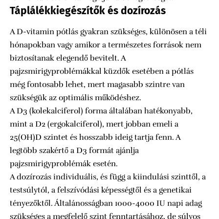
Táplálékkiegészítők és dozírozás
A D-vitamin pótlás gyakran szükséges, különösen a téli
hónapokban vagy amikor a természetes források nem
biztosítanak elegendő bevitelt. A
pajzsmirigyproblémákkal küzdők esetében a pótlás
még fontosabb lehet, mert magasabb szintre van
szükségük az optimális működéshez.
A D3 (kolekalciferol) forma általában hatékonyabb,
mint a D2 (ergokalciferol), mert jobban emeli a
25(OH)D szintet és hosszabb ideig tartja fenn. A
legtöbb szakértő a D3 formát ajánlja
pajzsmirigyproblémák esetén.
A dozírozás individuális, és függ a kiindulási szinttől, a
testsúlytól, a felszívódási képességtől és a genetikai
tényezőktől. Általánosságban 1000-4000 IU napi adag
szükséges a megfelelő szint fenntartásához, de súlyos