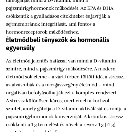
támogatják mind a D-vitamin, mind a
pajzsmirigyhormonok működését. Az EPA és DHA
csökkentik a gyulladásos citokineket és javítják a
sejtmembránok integritását, ami fontos a
hormonreceptorok működéséhez.
Életmódbeli tényezők és hormonális
egyensúly
Az életmód jelentős hatással van mind a D-vitamin
szintre, mind a pajzsmirigy működésére. A modern
életmód sok eleme – a zárt térben töltött idő, a stressz,
az alváshibák és a mozgásszegény életmód – mind
negatívan befolyásolhatják ezt a komplex rendszert.
A stressz különösen káros, mert emeli a kortizol
szintet, amely gátolja a D-vitamin aktiválását és rontja a
pajzsmirigyhormonok konverzióját. A krónikus stressz
csökkenti a T3 termelést és növeli a reverz T3 (rT3)