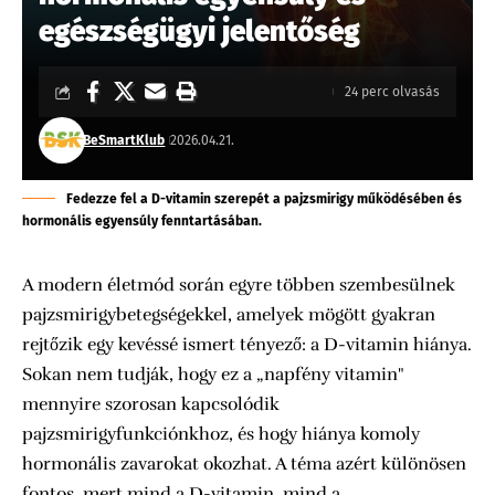
egészségügyi jelentőség
24 perc olvasás
BeSmartKlub
2026.04.21.
Fedezze fel a D-vitamin szerepét a pajzsmirigy működésében és
hormonális egyensúly fenntartásában.
A modern életmód során egyre többen szembesülnek
pajzsmirigybetegségekkel, amelyek mögött gyakran
rejtőzik egy kevéssé ismert tényező: a D-vitamin hiánya.
Sokan nem tudják, hogy ez a „napfény vitamin"
mennyire szorosan kapcsolódik
pajzsmirigyfunkciónkhoz, és hogy hiánya komoly
hormonális zavarokat okozhat. A téma azért különösen
fontos, mert mind a D-vitamin, mind a