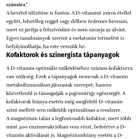
számára."
A bevétel időzítése is fontos. A D-vitamint zsíros étellel
együtt, lehetőleg reggel vagy délben érdemes bevenni,
mert ez javítja a felszívódást és nem zavarja az alvást.
Egyes tanulmányok szerint a melatonin termelést is
befolyásolhatja, ha este vesszük be.
Kofaktorok és szinergista tápanyagok
A D-vitamin optimális működéséhez számos kofaktorra
van szükség. Ezek a tápanyagok nemcsak a D-vitamin
metabolizmusában játszanak szerepet, hanem
közvetlenül is támogatják a pajzsmirigy egészségét. A
kofaktorok hiánya esetén még megfelelő D-vitamin
szint mellett sem működik optimálisan a rendszer.
A magnézium talán a legfontosabb kofaktor, mert több
mint 300 enzimreakcióban vesz részt, beleértve a D-
vitamin aktiválását is. Magnéziumhiány esetén a D-