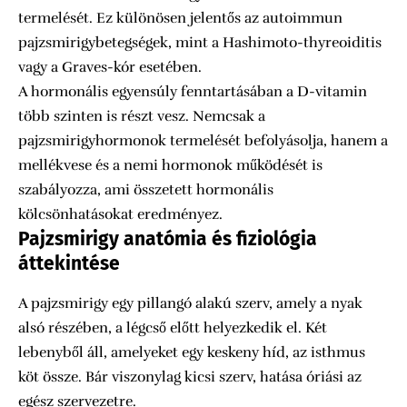
termelését. Ez különösen jelentős az autoimmun
pajzsmirigybetegségek, mint a Hashimoto-thyreoiditis
vagy a Graves-kór esetében.
A hormonális egyensúly fenntartásában a D-vitamin
több szinten is részt vesz. Nemcsak a
pajzsmirigyhormonok termelését befolyásolja, hanem a
mellékvese és a nemi hormonok működését is
szabályozza, ami összetett hormonális
kölcsönhatásokat eredményez.
Pajzsmirigy anatómia és fiziológia
áttekintése
A pajzsmirigy egy pillangó alakú szerv, amely a nyak
alsó részében, a légcső előtt helyezkedik el. Két
lebenyből áll, amelyeket egy keskeny híd, az isthmus
köt össze. Bár viszonylag kicsi szerv, hatása óriási az
egész szervezetre.