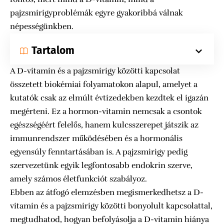
pajzsmirigyproblémák egyre gyakoribbá válnak
népességünkben.
Tartalom
A D-vitamin és a pajzsmirigy közötti kapcsolat
összetett biokémiai folyamatokon alapul, amelyet a
kutatók csak az elmúlt évtizedekben kezdtek el igazán
megérteni. Ez a hormon-vitamin nemcsak a csontok
egészségéért felelős, hanem kulcsszerepet játszik az
immunrendszer működésében és a hormonális
egyensúly fenntartásában is. A pajzsmirigy pedig
szervezetünk egyik legfontosabb endokrin szerve,
amely számos életfunkciót szabályoz.
Ebben az átfogó elemzésben megismerkedhetsz a D-
vitamin és a pajzsmirigy közötti bonyolult kapcsolattal,
megtudhatod, hogyan befolyásolja a D-vitamin hiánya