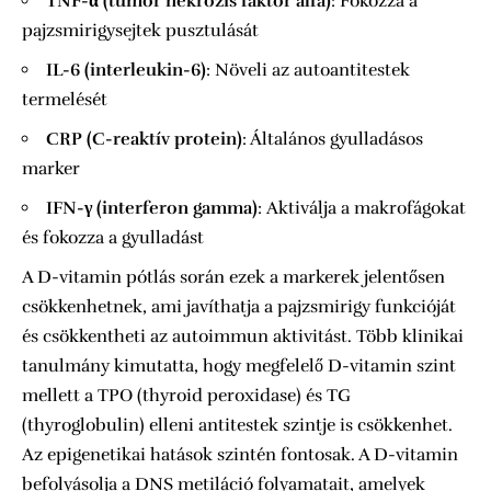
TNF-α (tumor nekrózis faktor alfa)
: Fokozza a
pajzsmirigysejtek pusztulását
IL-6 (interleukin-6)
: Növeli az autoantitestek
termelését
CRP (C-reaktív protein)
: Általános gyulladásos
marker
IFN-γ (interferon gamma)
: Aktiválja a makrofágokat
és fokozza a gyulladást
A D-vitamin pótlás során ezek a markerek jelentősen
csökkenhetnek, ami javíthatja a pajzsmirigy funkcióját
és csökkentheti az autoimmun aktivitást. Több klinikai
tanulmány kimutatta, hogy megfelelő D-vitamin szint
mellett a TPO (thyroid peroxidase) és TG
(thyroglobulin) elleni antitestek szintje is csökkenhet.
Az epigenetikai hatások szintén fontosak. A D-vitamin
befolyásolja a DNS metiláció folyamatait, amelyek