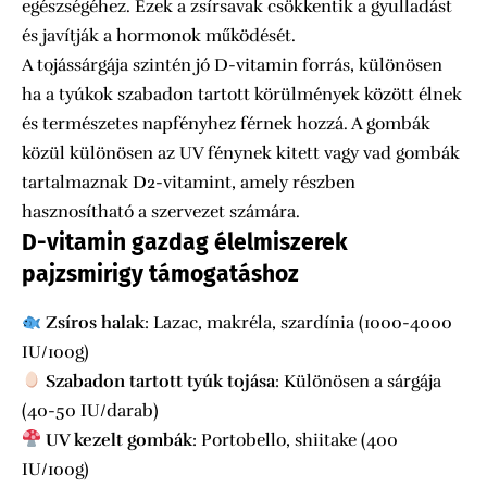
egészségéhez. Ezek a zsírsavak csökkentik a gyulladást
és javítják a hormonok működését.
A tojássárgája szintén jó D-vitamin forrás, különösen
ha a tyúkok szabadon tartott körülmények között élnek
és természetes napfényhez férnek hozzá. A gombák
közül különösen az UV fénynek kitett vagy vad gombák
tartalmaznak D2-vitamint, amely részben
hasznosítható a szervezet számára.
D-vitamin gazdag élelmiszerek
pajzsmirigy támogatáshoz
Zsíros halak
: Lazac, makréla, szardínia (1000-4000
IU/100g)
Szabadon tartott tyúk tojása
: Különösen a sárgája
(40-50 IU/darab)
UV kezelt gombák
: Portobello, shiitake (400
IU/100g)