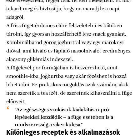
este elvégezhető, reggel csak fel kell melegíteni. Ez időt
takarít meg és biztosítja, hogy ne maradj le a napi
adagról.
A friss fügét érdemes előre felszeletelni és hűtőben
tárolni, így gyorsan hozzáférhető lesz snack gyanánt.
Kombinálhatod görög joghurttal vagy egy maroknyi
dióval, ami kiváló és tápláló nassolnivalót eredményez
alacsony glikémiás indexszel.
A fügelevél por formájában is beszerezhető, amit
smoothie-kba, joghurtba vagy akár főzéshez is hozzá
lehet adni. Ez praktikus megoldás azok számára, akik
nem szeretik a tea ízét, de szeretnék kihasználni a füge
előnyeit.
"Az egészséges szokások kialakítása apró
lépésekkel kezdődik – a füge esetében is a
rendszeresség a siker kulcsa."
Különleges receptek és alkalmazások