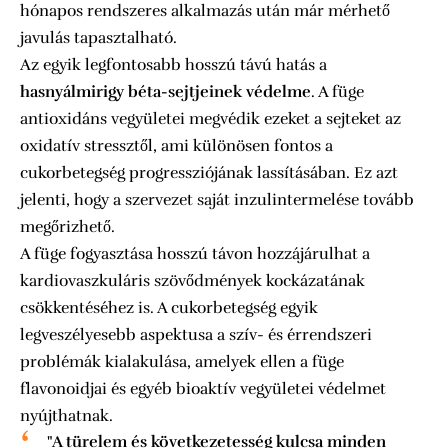
hónapos rendszeres alkalmazás után már mérhető
javulás tapasztalható.
Az egyik legfontosabb hosszú távú hatás a
hasnyálmirigy béta-sejtjeinek védelme
. A füge
antioxidáns vegyületei megvédik ezeket a sejteket az
oxidatív stressztől, ami különösen fontos a
cukorbetegség progressziójának lassításában. Ez azt
jelenti, hogy a szervezet saját inzulintermelése tovább
megőrizhető.
A füge fogyasztása hosszú távon hozzájárulhat a
kardiovaszkuláris szövődmények kockázatának
csökkentéséhez is. A cukorbetegség egyik
legveszélyesebb aspektusa a szív- és érrendszeri
problémák kialakulása, amelyek ellen a füge
flavonoidjai és egyéb bioaktív vegyületei védelmet
nyújthatnak.
"A türelem és következetesség kulcsa minden