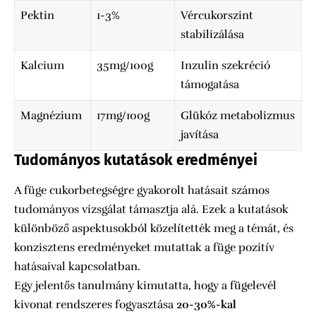
Pektin
1-3%
Vércukorszint
stabilizálása
Kalcium
35mg/100g
Inzulin szekréció
támogatása
Magnézium
17mg/100g
Glükóz metabolizmus
javítása
Tudományos kutatások eredményei
A füge cukorbetegségre gyakorolt hatásait számos
tudományos vizsgálat támasztja alá. Ezek a kutatások
különböző aspektusokból közelítették meg a témát, és
konzisztens eredményeket mutattak a füge pozitív
hatásaival kapcsolatban.
Egy jelentős tanulmány kimutatta, hogy a fügelevél
kivonat rendszeres fogyasztása
20-30%-kal