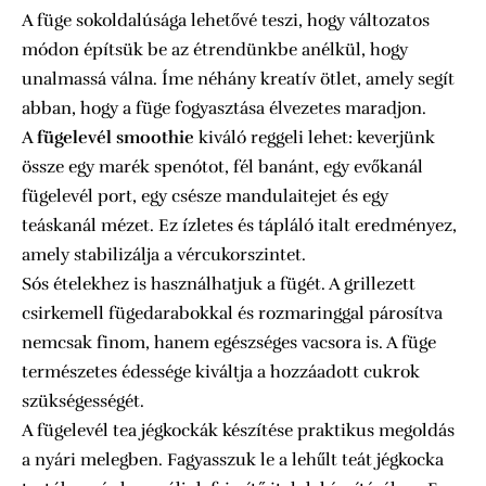
A füge sokoldalúsága lehetővé teszi, hogy változatos
módon építsük be az étrendünkbe anélkül, hogy
unalmassá válna. Íme néhány kreatív ötlet, amely segít
abban, hogy a füge fogyasztása élvezetes maradjon.
A
fügelevél smoothie
kiváló reggeli lehet: keverjünk
össze egy marék spenótot, fél banánt, egy evőkanál
fügelevél port, egy csésze mandulaitejet és egy
teáskanál mézet. Ez ízletes és tápláló italt eredményez,
amely stabilizálja a vércukorszintet.
Sós ételekhez is használhatjuk a fügét. A grillezett
csirkemell fügedarabokkal és rozmaringgal párosítva
nemcsak finom, hanem egészséges vacsora is. A füge
természetes édessége kiváltja a hozzáadott cukrok
szükségességét.
A fügelevél tea jégkockák készítése praktikus megoldás
a nyári melegben. Fagyasszuk le a lehűlt teát jégkocka