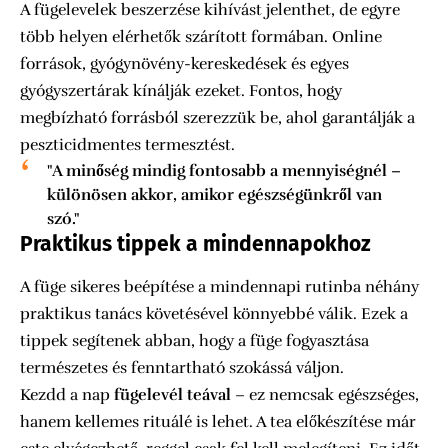
A fügelevelek beszerzése kihívást jelenthet, de egyre
több helyen elérhetők szárított formában. Online
források, gyógynövény-kereskedések és egyes
gyógyszertárak kínálják ezeket. Fontos, hogy
megbízható forrásból szerezzük be, ahol garantálják a
peszticidmentes termesztést.
"A minőség mindig fontosabb a mennyiségnél –
különösen akkor, amikor egészségünkről van
szó."
Praktikus tippek a mindennapokhoz
A füge sikeres beépítése a mindennapi rutinba néhány
praktikus tanács követésével könnyebbé válik. Ezek a
tippek segítenek abban, hogy a füge fogyasztása
természetes és fenntartható szokássá váljon.
Kezdd a nap
fügelevél teával
– ez nemcsak egészséges,
hanem kellemes rituálé is lehet. A tea előkészítése már