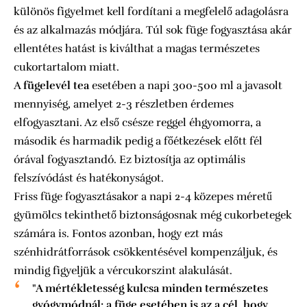
különös figyelmet kell fordítani a megfelelő adagolásra
és az alkalmazás módjára. Túl sok füge fogyasztása akár
ellentétes hatást is kiválthat a magas természetes
cukortartalom miatt.
A
fügelevél tea
esetében a napi 300-500 ml a javasolt
mennyiség, amelyet 2-3 részletben érdemes
elfogyasztani. Az első csésze reggel éhgyomorra, a
második és harmadik pedig a főétkezések előtt fél
órával fogyasztandó. Ez biztosítja az optimális
felszívódást és hatékonyságot.
Friss füge fogyasztásakor a napi 2-4 közepes méretű
gyümölcs tekinthető biztonságosnak még cukorbetegek
számára is. Fontos azonban, hogy ezt más
szénhidrátforrások csökkentésével kompenzáljuk, és
mindig figyeljük a vércukorszint alakulását.
"A mértékletesség kulcsa minden természetes
gyógymódnál: a füge esetében is az a cél, hogy