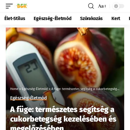
Aa
Élet-Stílus
Egészség-Életmód
Szórakozás
Kert
Home
»
Egészség-Életmód
»
A füge: természetes segítség a cukorbetegség kezelésében és megelőzésében
Egészség-Életmód
A füge: természetes segítség a
cukorbetegség kezelésében és
megelőzésében