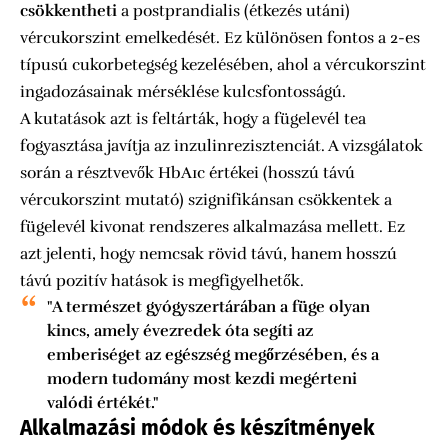
csökkentheti
a postprandialis (étkezés utáni)
vércukorszint emelkedését. Ez különösen fontos a 2-es
típusú cukorbetegség kezelésében, ahol a vércukorszint
ingadozásainak mérséklése kulcsfontosságú.
A kutatások azt is feltárták, hogy a fügelevél tea
fogyasztása javítja az inzulinrezisztenciát. A vizsgálatok
során a résztvevők HbA1c értékei (hosszú távú
vércukorszint mutató) szignifikánsan csökkentek a
fügelevél kivonat rendszeres alkalmazása mellett. Ez
azt jelenti, hogy nemcsak rövid távú, hanem hosszú
távú pozitív hatások is megfigyelhetők.
"A természet gyógyszertárában a füge olyan
kincs, amely évezredek óta segíti az
emberiséget az egészség megőrzésében, és a
modern tudomány most kezdi megérteni
valódi értékét."
Alkalmazási módok és készítmények