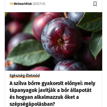
BeSmartKlub
2025.11.19.
Egészség-Életmód
A szilva bőrre gyakorolt előnyei: mely
tápanyagok javítják a bőr állapotát
és hogyan alkalmazzuk őket a
szépségápolásban?