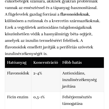
cukorbetegek számára, akiknek gyakran problémáik
vannak az emésztéssel és a tápanyag-hasznosítással.
A fügelevelek gazdag forrásai a
flavonoidoknak
,
különösen a rutinnak és a kvercetin származékoknak.
Ezek a vegyületek antioxidáns tulajdonságaiknak
köszönhetően védik a hasnyálmirigy béta-sejtjeit,
amelyek az inzulin termeléséért felelősek. A
flavonoidok emellett javítják a perifériás szövetek
inzulinérzékenységét is.
Hatóanyag
Koncentráció
Főbb hatás
Flavonoidok
2-4%
Antioxidáns,
inzulinérzékenység
javítása
Ficin enzim
0,5-1%
Fehérjeemésztés
támogatása