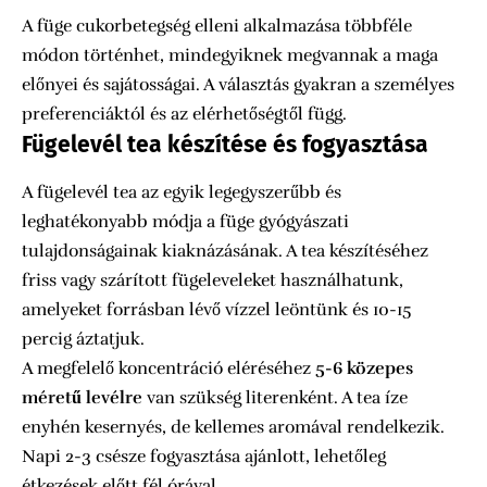
A füge cukorbetegség elleni alkalmazása többféle
módon történhet, mindegyiknek megvannak a maga
előnyei és sajátosságai. A választás gyakran a személyes
preferenciáktól és az elérhetőségtől függ.
Fügelevél tea készítése és fogyasztása
A fügelevél tea az egyik legegyszerűbb és
leghatékonyabb módja a füge gyógyászati
tulajdonságainak kiaknázásának. A tea készítéséhez
friss vagy szárított fügeleveleket használhatunk,
amelyeket forrásban lévő vízzel leöntünk és 10-15
percig áztatjuk.
A megfelelő koncentráció eléréséhez
5-6 közepes
méretű levélre
van szükség literenként. A tea íze
enyhén kesernyés, de kellemes aromával rendelkezik.
Napi 2-3 csésze fogyasztása ajánlott, lehetőleg
étkezések előtt fél órával.