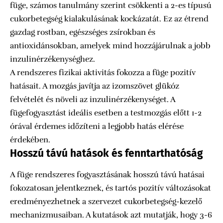
füge, számos tanulmány szerint csökkenti a 2-es típusú
cukorbetegség kialakulásának kockázatát. Ez az étrend
gazdag rostban, egészséges zsírokban és
antioxidánsokban, amelyek mind hozzájárulnak a jobb
inzulinérzékenységhez.
A rendszeres fizikai aktivitás fokozza a füge pozitív
hatásait. A mozgás javítja az izomszövet glükóz
felvételét és növeli az inzulinérzékenységet. A
fügefogyasztást ideális esetben a testmozgás előtt 1-2
órával érdemes időzíteni a legjobb hatás elérése
érdekében.
Hosszú távú hatások és fenntarthatóság
A füge rendszeres fogyasztásának hosszú távú hatásai
fokozatosan jelentkeznek, és tartós pozitív változásokat
eredményezhetnek a szervezet cukorbetegség-kezelő
mechanizmusaiban. A kutatások azt mutatják, hogy 3-6