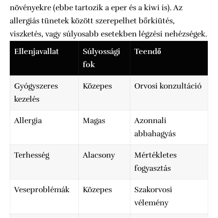
növényekre (ebbe tartozik a eper és a kiwi is). Az
allergiás tünetek között szerepelhet bőrkiütés,
viszketés, vagy súlyosabb esetekben légzési nehézségek.
Ellenjavallat
Súlyossági
Teendő
fok
Gyógyszeres
Közepes
Orvosi konzultáció
kezelés
Allergia
Magas
Azonnali
abbahagyás
Terhesség
Alacsony
Mértékletes
fogyasztás
Veseproblémák
Közepes
Szakorvosi
vélemény