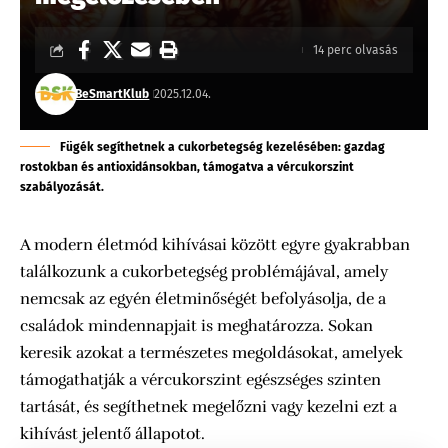
14 perc olvasás
BeSmartKlub
2025.12.04.
Fügék segíthetnek a cukorbetegség kezelésében: gazdag
rostokban és antioxidánsokban, támogatva a vércukorszint
szabályozását.
A modern életmód kihívásai között egyre gyakrabban
találkozunk a cukorbetegség problémájával, amely
nemcsak az egyén életminőségét befolyásolja, de a
családok mindennapjait is meghatározza. Sokan
keresik azokat a természetes megoldásokat, amelyek
támogathatják a vércukorszint egészséges szinten
tartását, és segíthetnek megelőzni vagy kezelni ezt a
kihívást jelentő állapotot.