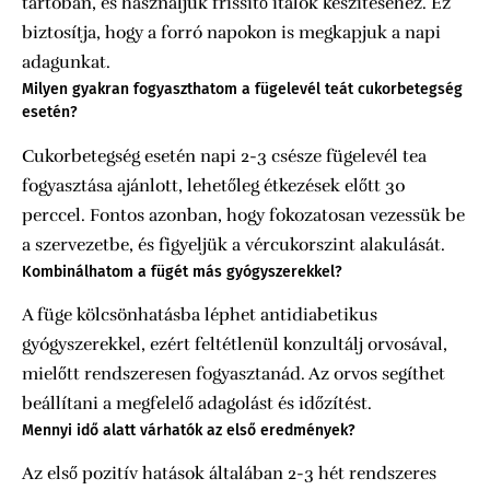
tartóban, és használjuk frissítő italok készítéséhez. Ez
biztosítja, hogy a forró napokon is megkapjuk a napi
adagunkat.
Milyen gyakran fogyaszthatom a fügelevél teát cukorbetegség
esetén?
Cukorbetegség esetén napi 2-3 csésze fügelevél tea
fogyasztása ajánlott, lehetőleg étkezések előtt 30
perccel. Fontos azonban, hogy fokozatosan vezessük be
a szervezetbe, és figyeljük a vércukorszint alakulását.
Kombinálhatom a fügét más gyógyszerekkel?
A füge kölcsönhatásba léphet antidiabetikus
gyógyszerekkel, ezért feltétlenül konzultálj orvosával,
mielőtt rendszeresen fogyasztanád. Az orvos segíthet
beállítani a megfelelő adagolást és időzítést.
Mennyi idő alatt várhatók az első eredmények?
Az első pozitív hatások általában 2-3 hét rendszeres