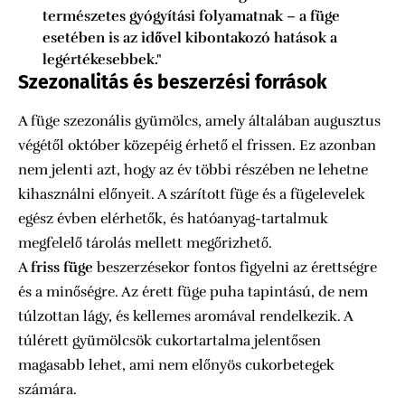
természetes gyógyítási folyamatnak – a füge
esetében is az idővel kibontakozó hatások a
legértékesebbek."
Szezonalitás és beszerzési források
A füge szezonális gyümölcs, amely általában augusztus
végétől október közepéig érhető el frissen. Ez azonban
nem jelenti azt, hogy az év többi részében ne lehetne
kihasználni előnyeit. A szárított füge és a fügelevelek
egész évben elérhetők, és hatóanyag-tartalmuk
megfelelő tárolás mellett megőrizhető.
A
friss füge
beszerzésekor fontos figyelni az érettségre
és a minőségre. Az érett füge puha tapintású, de nem
túlzottan lágy, és kellemes aromával rendelkezik. A
túlérett gyümölcsök cukortartalma jelentősen
magasabb lehet, ami nem előnyös cukorbetegek
számára.