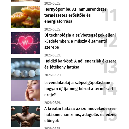
2026.06.23.
Hernyógomba: Az immunrendszer
természetes erősítője és
energiaforrása
2026.06.22.
Új technológia a szívbetegségek elleni
küzdelemben: a műszív életmentő
szerepe
2026.06.21.
Holdkő karkötő: A női energiák ékszere
és jótékony hatásai
2026.06.20.
Levendulaolaj a szépségápolásban:
hogyan újítja meg bőröd a természet
ereje?
2026.06.19.
A kreatin hatása az izomnövekedésre:
hatásmechanizmus, adagolás és edzés
előnyök
2026.06.18.