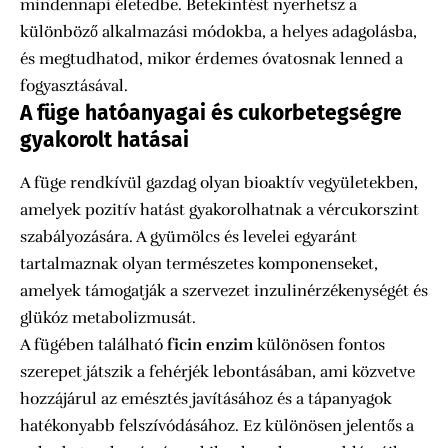
mindennapi életedbe. Betekintést nyerhetsz a
különböző alkalmazási módokba, a helyes adagolásba,
és megtudhatod, mikor érdemes óvatosnak lenned a
fogyasztásával.
A füge hatóanyagai és cukorbetegségre
gyakorolt hatásai
A füge rendkívül gazdag olyan bioaktív vegyületekben,
amelyek pozitív hatást gyakorolhatnak a vércukorszint
szabályozására. A gyümölcs és levelei egyaránt
tartalmaznak olyan természetes komponenseket,
amelyek támogatják a szervezet inzulinérzékenységét és
glükóz metabolizmusát.
A fügében található
ficin enzim
különösen fontos
szerepet játszik a fehérjék lebontásában, ami közvetve
hozzájárul az emésztés javításához és a tápanyagok
hatékonyabb felszívódásához. Ez különösen jelentős a