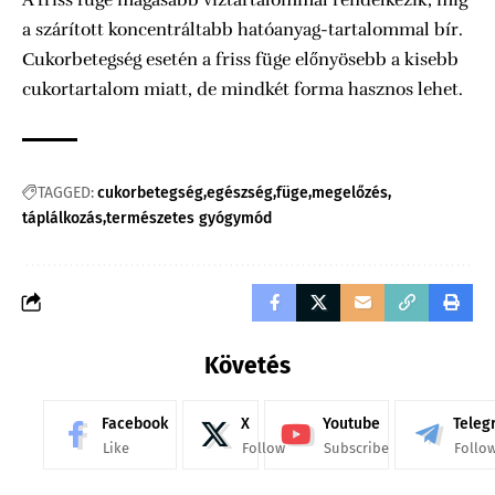
a szárított koncentráltabb hatóanyag-tartalommal bír.
Cukorbetegség esetén a friss füge előnyösebb a kisebb
cukortartalom miatt, de mindkét forma hasznos lehet.
TAGGED:
cukorbetegség
egészség
füge
megelőzés
táplálkozás
természetes gyógymód
Követés
Facebook
X
Youtube
Teleg
Like
Follow
Subscribe
Follo