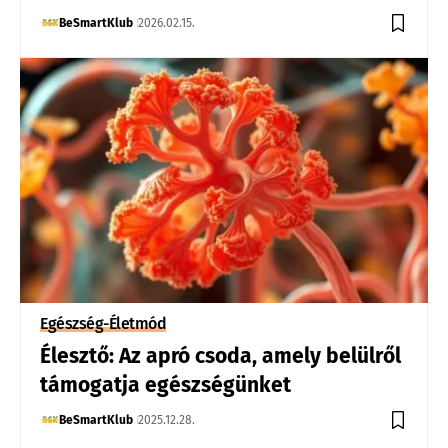
BeSmartKlub
2026.02.15.
Egészség-Életmód
Élesztő: Az apró csoda, amely belülről
támogatja egészségünket
BeSmartKlub
2025.12.28.