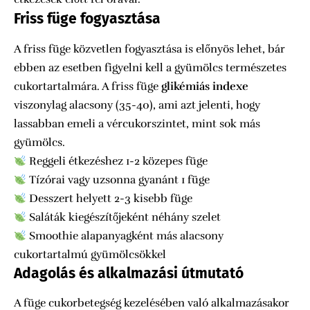
Friss füge fogyasztása
A friss füge közvetlen fogyasztása is előnyös lehet, bár
ebben az esetben figyelni kell a gyümölcs természetes
cukortartalmára. A friss füge
glikémiás indexe
viszonylag alacsony (35-40), ami azt jelenti, hogy
lassabban emeli a vércukorszintet, mint sok más
gyümölcs.
Reggeli étkezéshez 1-2 közepes füge
Tízórai vagy uzsonna gyanánt 1 füge
Desszert helyett 2-3 kisebb füge
Saláták kiegészítőjeként néhány szelet
Smoothie alapanyagként más alacsony
cukortartalmú gyümölcsökkel
Adagolás és alkalmazási útmutató
A füge cukorbetegség kezelésében való alkalmazásakor