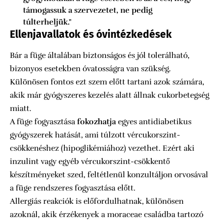
támogassuk a szervezetet, ne pedig
túlterheljük."
Ellenjavallatok és óvintézkedések
Bár a füge általában biztonságos és jól tolerálható,
bizonyos esetekben óvatosságra van szükség.
Különösen fontos ezt szem előtt tartani azok számára,
akik már gyógyszeres kezelés alatt állnak cukorbetegség
miatt.
A füge fogyasztása
fokozhatja
egyes antidiabetikus
gyógyszerek hatását, ami túlzott vércukorszint-
csökkenéshez (hipoglikémiához) vezethet. Ezért aki
inzulint vagy egyéb vércukorszint-csökkentő
készítményeket szed, feltétlenül konzultáljon orvosával
a füge rendszeres fogyasztása előtt.
Allergiás reakciók is előfordulhatnak, különösen
azoknál, akik érzékenyek a moraceae családba tartozó