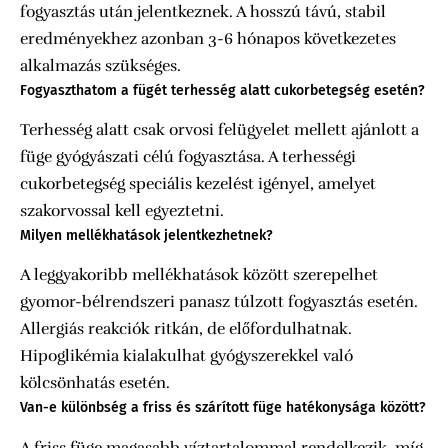
fogyasztás után jelentkeznek. A hosszú távú, stabil
eredményekhez azonban 3-6 hónapos következetes
alkalmazás szükséges.
Fogyaszthatom a fügét terhesség alatt cukorbetegség esetén?
Terhesség alatt csak orvosi felügyelet mellett ajánlott a
füge gyógyászati célú fogyasztása. A terhességi
cukorbetegség speciális kezelést igényel, amelyet
szakorvossal kell egyeztetni.
Milyen mellékhatások jelentkezhetnek?
A leggyakoribb mellékhatások között szerepelhet
gyomor-bélrendszeri panasz túlzott fogyasztás esetén.
Allergiás reakciók ritkán, de előfordulhatnak.
Hipoglikémia kialakulhat gyógyszerekkel való
kölcsönhatás esetén.
Van-e különbség a friss és szárított füge hatékonysága között?
A friss füge magasabb víztartalommal rendelkezik, míg