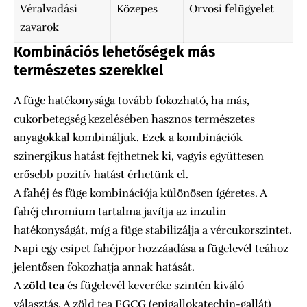
Véralvadási
Közepes
Orvosi felügyelet
zavarok
Kombinációs lehetőségek más
természetes szerekkel
A füge hatékonysága tovább fokozható, ha más,
cukorbetegség kezelésében hasznos természetes
anyagokkal kombináljuk. Ezek a kombinációk
szinergikus hatást fejthetnek ki, vagyis együttesen
erősebb pozitív hatást érhetünk el.
A
fahéj
és füge kombinációja különösen ígéretes. A
fahéj chromium tartalma javítja az inzulin
hatékonyságát, míg a füge stabilizálja a vércukorszintet.
Napi egy csipet fahéjpor hozzáadása a fügelevél teához
jelentősen fokozhatja annak hatását.
A
zöld tea
és fügelevél keveréke szintén kiváló
választás. A zöld tea EGCG (epigallokatechin-gallát)