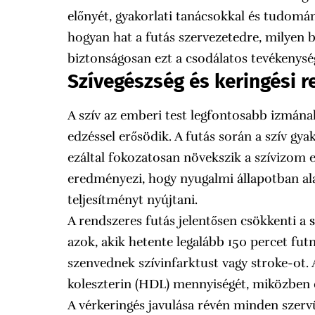
előnyét, gyakorlati tanácsokkal és tudom
hogyan hat a futás szervezetedre, milyen 
biztonságosan ezt a csodálatos tevékenysége
Szívegészség és keringési r
A szív az emberi test legfontosabb izmána
edzéssel erősödik. A futás során a szív gy
ezáltal fokozatosan növekszik a szívizom 
eredményezi, hogy nyugalmi állapotban a
teljesítményt nyújtani.
A rendszeres futás jelentősen csökkenti a
azok, akik hetente legalább 150 percet fut
szenvednek szívinfarktust vagy stroke-ot. A 
koleszterin (HDL) mennyiségét, miközben c
A vérkeringés javulása révén minden szerv