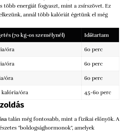
 több energiát fogyaszt, mint a zsírszövet. Ez
elkezünk, annál több kalóriát égetünk el még
etés (70 kg-os személynél)
Időtartam
ia/óra
60 perc
ia/óra
60 perc
ia/óra
60 perc
 kalória/óra
45-60 perc
szoldás
ása
talán még fontosabb, mint a fizikai előnyök. A
mészetes "boldogsághormonok", amelyek