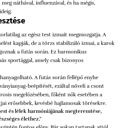
meg náthával, influenzával, és ha mégis,
deig.
esztése
korlatilag az egész test izmait megmozgatja. A
ést kapják, de a törzs stabilizáló izmai, a karok
lgoznak a futás során. Ez harmonikus
ás sportággal, amely csak bizonyos
lhanyagolható. A futás során fellépő enyhe
ványianyag-beépítését, ezáltal növeli a csont
rosis megelőzésében, főként nők esetében a
jai erősebbek, kevésbé hajlamosak törésekre.
test és lélek harmóniájának megteremtése,
szséges élethez."
intén fontos előny. Bár sokan tartanak attól,