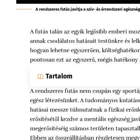
A rendszeres futás javítja a szív- és érrendszeri egészség
A futás talán az egyik legősibb emberi mo
annak csodálatos hatásait testünkre és lel
hogyan lehetne egyszerűen, költséghatékon
pontosan ezt az egyszerű, mégis hatékony 
Tartalom
A rendszeres futás nem csupán egy sportá
egész létezésünket. A tudományos kutatáso
hatásai messze túlmutatnak a fizikai erőnlé
erősítésétől kezdve a mentális egészség ja
megerősítéséig számos területen tapasztal
Ebben az összeállításban részletesen megv