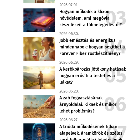
2026.07.01.
Hogyan működik a klixon
hővédelem, ami megóvja
készülékeit a túlmelegedéstől?
2026.06.30.
Jobb emésztés és energikus
mindennapok: hogyan segíthet a
Forever Fiber rostkészítmény?
2026.06.29.
A kerékpározás jótékony hatásai:
hogyan erősíti a testet és a
lelket?
2026.06.28.
A zab fogyasztásának
árnyoldalai: Kiknek és mikor
lehet problémás?
2026.06.27.
A trióda működésének titkai:
alapelvek, áramkörök és széles
körű felhasználási lehetőségek