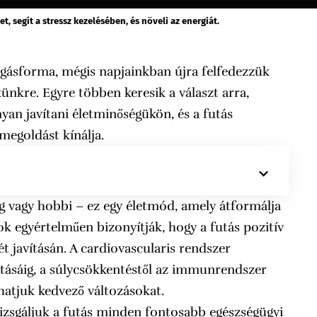
et, segít a stressz kezelésében, és növeli az energiát.
zgásforma, mégis napjainkban újra felfedezzük
künkre. Egyre többen keresik a választ arra,
yan javítani életminőségükön, és a futás
megoldást kínálja.
g vagy hobbi – ez egy életmód, amely átformálja
k egyértelműen bizonyítják, hogy a futás pozitív
t javításán. A cardiovascularis rendszer
vításáig, a súlycsökkentéstől az immunrendszer
hatjuk kedvező változásokat.
izsgáljuk a futás minden fontosabb egészségügyi