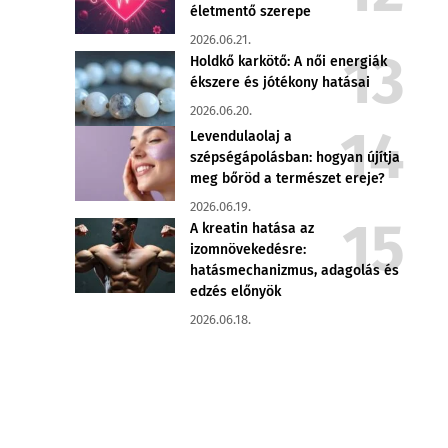
életmentő szerepe
2026.06.21.
Holdkő karkötő: A női energiák
ékszere és jótékony hatásai
2026.06.20.
Levendulaolaj a
szépségápolásban: hogyan újítja
meg bőröd a természet ereje?
2026.06.19.
A kreatin hatása az
izomnövekedésre:
hatásmechanizmus, adagolás és
edzés előnyök
2026.06.18.