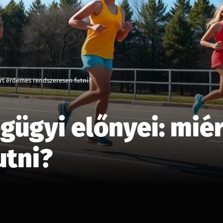
ért érdemes rendszeresen futni?
égügyi előnyei: mié
utni?