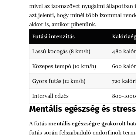
mivel az izomszövet nyugalmi állapotban is
azt jelenti, hogy minél több izommal rend
akkor is, amikor pihenünk.
Futási intenzitás
Kalóriaég
Lassú kocogás (8 km/h)
480 kalór
Közepes tempó (10 km/h)
600 kalór
Gyors futás (12 km/h)
720 kalór
Intervall edzés
800-1000
Mentális egészség és stres
A futás
mentális egészségre gyakorolt hat
futás során felszabaduló endorfinok ter