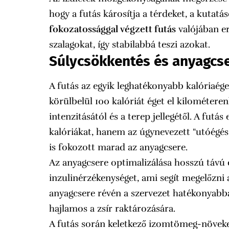
hogy a futás károsítja a térdeket, a kutat
fokozatossággal végzett futás
valójában er
szalagokat, így stabilabbá teszi azokat.
Súlycsökkentés és anyagcse
A futás az egyik leghatékonyabb kalóriaége
körülbelül 100 kalóriát éget el kilométeren
intenzitásától és a terep jellegétől. A fut
kalóriákat, hanem az úgynevezett "utóégés
is fokozott marad az anyagcsere.
Az anyagcsere optimalizálása hosszú távú el
inzulinérzékenységet, ami segít megelőzni 
anyagcsere révén a szervezet hatékonyabba
hajlamos a zsír raktározására.
A futás során keletkező izomtömeg-növeke