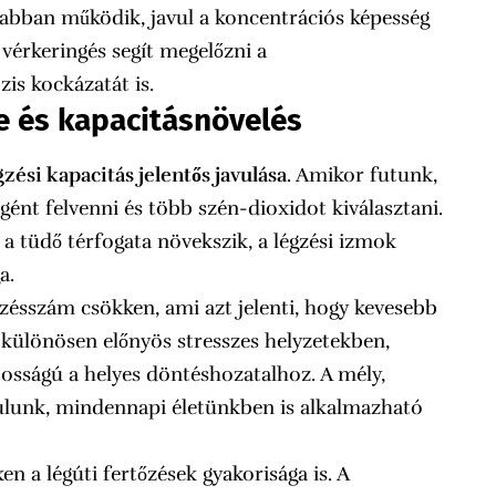
yabban működik, javul a koncentrációs képesség
 vérkeringés segít megelőzni a
is kockázatát is.
e és kapacitásnövelés
gzési kapacitás jelentős javulása
. Amikor futunk,
nt felvenni és több szén-dioxidot kiválasztani.
 tüdő térfogata növekszik, a légzési izmok
a.
gzésszám csökken, ami azt jelenti, hogy kevesebb
 különösen előnyös stresszes helyzetekben,
tosságú a helyes döntéshozatalhoz. A mély,
nulunk, mindennapi életünkben is alkalmazható
 a légúti fertőzések gyakorisága is. A