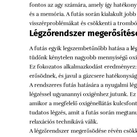
fontos az agy számára, amely így hatékon
és a memória. A futás során kialakult jobb
visszérproblémákat és csökkenti a trombóz
Légzőrendszer megerősítés
A futás egyik legszembetűnőbb hatása a
lé
tüdőnk kénytelen nagyobb mennyiségű oxigé
Ez fokozatos alkalmazkodást eredményez: a
erősödnek, és javul a gázcsere hatékonyság
A rendszeres futás hatására a nyugalmi lé
légzéssel ugyanannyi oxigénhez jutunk. Ez
amikor a megfelelő oxigénellátás kulcsfon
tudatos légzés, amit a futás során megta
relaxációs technikává válik.
A légzőrendszer megerősödése révén csökken