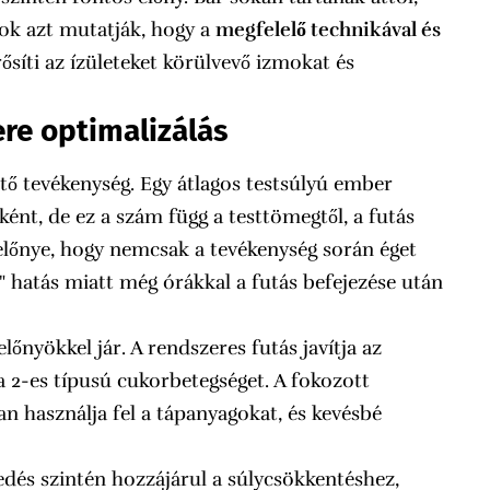
ások azt mutatják, hogy a
megfelelő technikával és
ősíti az ízületeket körülvevő izmokat és
re optimalizálás
tő tevékenység. Egy átlagos testsúlyú ember
ként, de ez a szám függ a testtömegtől, a futás
ás előnye, hogy nemcsak a tevékenység során éget
" hatás miatt még órákkal a futás befejezése után
őnyökkel jár. A rendszeres futás javítja az
a 2-es típusú cukorbetegséget. A fokozott
n használja fel a tápanyagokat, és kevésbé
dés szintén hozzájárul a súlycsökkentéshez,