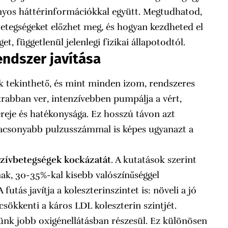
ányos háttérinformációkkal együtt. Megtudhatod,
betegségeket előzhet meg, és hogyan kezdheted el
t, függetlenül jelenlegi fizikai állapotodtól.
endszer javítása
k tekinthető, és mint minden izom, rendszeres
akrabban ver, intenzívebben pumpálja a vért,
ereje és hatékonysága. Ez hosszú távon azt
lacsonyabb pulzusszámmal is képes ugyanazt a
szívbetegségek kockázatát
. A kutatások szerint
nak, 30-35%-kal kisebb valószínűséggel
futás javítja a koleszterinszintet is: növeli a jó
sökkenti a káros LDL koleszterin szintjét.
ünk jobb oxigénellátásban részesül. Ez különösen