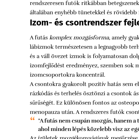
rendszeresen futók ritkábban betegszenek 
általában enyhébb tünetekkel és rövidebb i
Izom- és csontrendszer fejl
A futás
komplex mozgásforma
, amely gya
lábizmok természetesen a legnagyobb terhel
és a váll övezet izmok is folyamatosan do
izomfejlődést eredményez, szemben sok m
izomcsoportokra koncentrál.
A csontokra gyakorolt pozitív hatás sem e
rázkódás és terhelés ösztönzi a csontok ás
sűrűségét. Ez különösen fontos az osteopo
menopauza után. A rendszeres futók csont
"A futás nem csupán mozgás, hanem a 
ahol minden lépés közelebb visz az egé
Az ízületek mozgékonyságának megőrzése sz