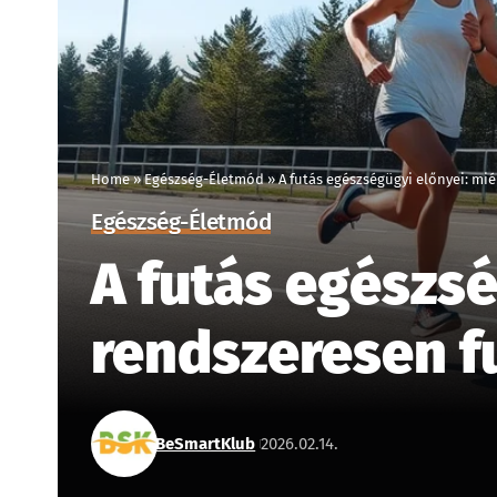
Home
»
Egészség-Életmód
»
A futás egészségügyi előnyei: mi
Egészség-Életmód
A futás egészs
rendszeresen f
BeSmartKlub
2026.02.14.