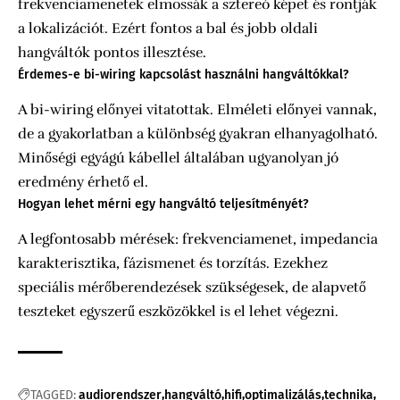
frekvenciamenetek elmossák a sztereó képet és rontják
a lokalizációt. Ezért fontos a bal és jobb oldali
hangváltók pontos illesztése.
Érdemes-e bi-wiring kapcsolást használni hangváltókkal?
A bi-wiring előnyei vitatottak. Elméleti előnyei vannak,
de a gyakorlatban a különbség gyakran elhanyagolható.
Minőségi egyágú kábellel általában ugyanolyan jó
eredmény érhető el.
Hogyan lehet mérni egy hangváltó teljesítményét?
A legfontosabb mérések: frekvenciamenet, impedancia
karakterisztika, fázismenet és torzítás. Ezekhez
speciális mérőberendezések szükségesek, de alapvető
teszteket egyszerű eszközökkel is el lehet végezni.
TAGGED:
audiorendszer
hangváltó
hifi
optimalizálás
technika