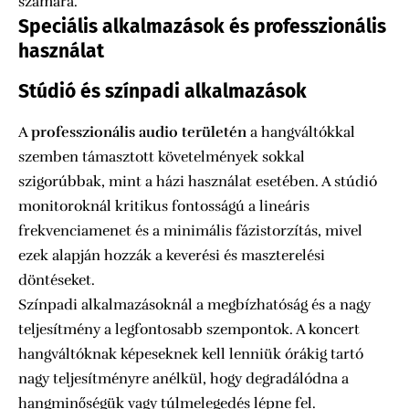
számára.
Speciális alkalmazások és professzionális
használat
Stúdió és színpadi alkalmazások
A
professzionális audio területén
a hangváltókkal
szemben támasztott követelmények sokkal
szigorúbbak, mint a házi használat esetében. A stúdió
monitoroknál kritikus fontosságú a lineáris
frekvenciamenet és a minimális fázistorzítás, mivel
ezek alapján hozzák a keverési és maszterelési
döntéseket.
Színpadi alkalmazásoknál a megbízhatóság és a nagy
teljesítmény a legfontosabb szempontok. A koncert
hangváltóknak képeseknek kell lenniük órákig tartó
nagy teljesítményre anélkül, hogy degradálódna a
hangminőségük vagy túlmelegedés lépne fel.