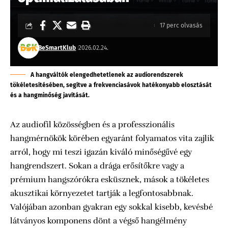
17 perc olvasás
BeSmartKlub
2026.02.24.
A hangváltók elengedhetetlenek az audiorendszerek
tökéletesítésében, segítve a frekvenciasávok hatékonyabb elosztását
és a hangminőség javítását.
Az audiofil közösségben és a professzionális
hangmérnökök körében egyaránt folyamatos vita zajlik
arról, hogy mi teszi igazán kiváló minőségűvé egy
hangrendszert. Sokan a drága erősítőkre vagy a
prémium hangszórókra esküsznek, mások a tökéletes
akusztikai környezetet tartják a legfontosabbnak.
Valójában azonban gyakran egy sokkal kisebb, kevésbé
látványos komponens dönt a végső hangélmény