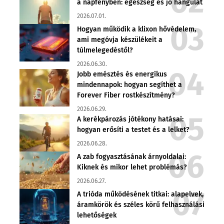
a napfényben: egészség és jó hangulat
2026.07.01.
Hogyan működik a klixon hővédelem,
ami megóvja készülékeit a
túlmelegedéstől?
2026.06.30.
Jobb emésztés és energikus
mindennapok: hogyan segíthet a
Forever Fiber rostkészítmény?
2026.06.29.
A kerékpározás jótékony hatásai:
hogyan erősíti a testet és a lelket?
2026.06.28.
A zab fogyasztásának árnyoldalai:
Kiknek és mikor lehet problémás?
2026.06.27.
A trióda működésének titkai: alapelvek,
áramkörök és széles körű felhasználási
lehetőségek