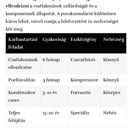
ellenőrizni
a csatlakozások szilárdságát és a
komponensek állapotát. A porakumuláció különösen
káros lehet, mivel rontja a hőelvezetést és nedvességet
köt meg.
Karbantartási
Gyakoriság
Eszközigény
Nehézség
feladat
Csatlakozások
6 hónap
Csavarhúzó
Könnyű
ellenőrzése
Poeltávolítás
3 hónap
Kompresszor
Könnyű
Kondenzátor
5-10 év
Forrasztó
Közepes
csere
Teljes
15-20 év
Speciális
Nehéz
felújítás