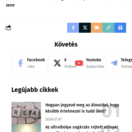
zene
Követés
Facebook
X
Youtube
Teleg
Like
Follow
Subscribe
Follo
Legújabb cikkek
Hogyan jegyezd meg az álmaidat, hogy
később értelmezni is tudd őket?
2026.07.07.
Az ultraibolya sugárzás rejtett előnyei