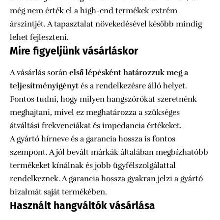
még nem érték el a high-end termékek extrém
árszintjét. A tapasztalat növekedésével később mindig
lehet fejleszteni.
Mire figyeljünk vásárláskor
A vásárlás során
első lépésként határozzuk meg a
teljesítményigényt
és a rendelkezésre álló helyet.
Fontos tudni, hogy milyen hangszórókat szeretnénk
meghajtani, mivel ez meghatározza a szükséges
átváltási frekvenciákat és impedancia értékeket.
A gyártó hírneve és a garancia hossza is fontos
szempont. A jól bevált márkák általában megbízhatóbb
termékeket kínálnak és jobb ügyfélszolgálattal
rendelkeznek. A garancia hossza gyakran jelzi a gyártó
bizalmát saját termékében.
Használt hangváltók vásárlása