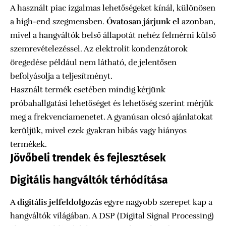
A használt piac izgalmas lehetőségeket kínál, különösen
a high-end szegmensben.
Óvatosan járjunk el
azonban,
mivel a hangváltók belső állapotát nehéz felmérni külső
szemrevételezéssel. Az elektrolit kondenzátorok
öregedése például nem látható, de jelentősen
befolyásolja a teljesítményt.
Használt termék esetében mindig kérjünk
próbahallgatási lehetőséget és lehetőség szerint mérjük
meg a frekvenciamenetet. A gyanúsan olcsó ajánlatokat
kerüljük, mivel ezek gyakran hibás vagy hiányos
termékek.
Jövőbeli trendek és fejlesztések
Digitális hangváltók térhódítása
A
digitális jelfeldolgozás
egyre nagyobb szerepet kap a
hangváltók világában. A DSP (Digital Signal Processing)