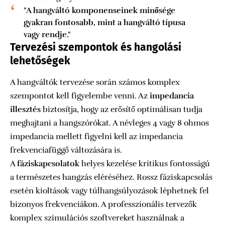
"A hangváltó komponenseinek minősége
gyakran fontosabb, mint a hangváltó típusa
vagy rendje."
Tervezési szempontok és hangolási
lehetőségek
A hangváltók tervezése során számos komplex
szempontot kell figyelembe venni. Az
impedancia
illesztés
biztosítja, hogy az erősítő optimálisan tudja
meghajtani a hangszórókat. A névleges 4 vagy 8 ohmos
impedancia mellett figyelni kell az impedancia
frekvenciafüggő változására is.
A
fáziskapcsolatok
helyes kezelése kritikus fontosságú
a természetes hangzás eléréséhez. Rossz fáziskapcsolás
esetén kioltások vagy túlhangsúlyozások léphetnek fel
bizonyos frekvenciákon. A professzionális tervezők
komplex szimulációs szoftvereket használnak a