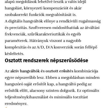
alapú megoldások lehetővé teszik a valós idejű
hangolást, környezeti kompenzációt és akár
szobakorrekt funkciók megvalósítását is.
A digitális hangváltók előnye a rendkívüli rugalmasság
és precizitás. Szoftveresen módosíthatóak az átváltási
frekvenciák, szűrőkarakterisztikák és egyéb
paraméterek. Hátrányuk viszont a nagyobb
komplexitás és az A/D, D/A konverziók során fellépő
késleltetés.
Osztott rendszerek népszerűsödése
Az
aktív hangváltók és osztott erősítés
kombinációja
egyre népszerűbb lesz. Ebben a megoldásban minden
hangszóró saját erősítőt kap, a hangváltó pedig az
erősítők előtt, alacsony szinten dolgozik. Ez optimális
teljesítménykihasználást és minimális torzítást
eredményez.