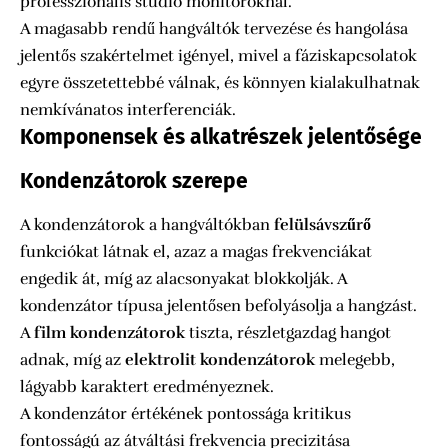
professzionális stúdió monitoroknál.
A magasabb rendű hangváltók tervezése és hangolása
jelentős szakértelmet igényel, mivel a fáziskapcsolatok
egyre összetettebbé válnak, és könnyen kialakulhatnak
nemkívánatos interferenciák.
Komponensek és alkatrészek jelentősége
Kondenzátorok szerepe
A kondenzátorok a hangváltókban
felülsávszűrő
funkciókat látnak el, azaz a magas frekvenciákat
engedik át, míg az alacsonyakat blokkolják. A
kondenzátor típusa jelentősen befolyásolja a hangzást.
A
film kondenzátorok
tiszta, részletgazdag hangot
adnak, míg az
elektrolit kondenzátorok
melegebb,
lágyabb karaktert eredményeznek.
A kondenzátor értékének pontossága kritikus
fontosságú az átváltási frekvencia precizitása