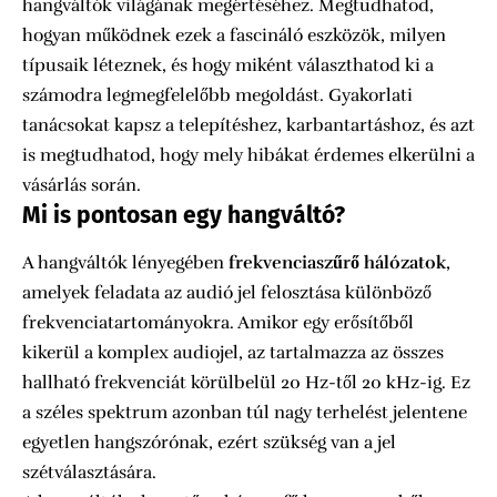
hangváltók világának megértéséhez. Megtudhatod,
hogyan működnek ezek a fascináló eszközök, milyen
típusaik léteznek, és hogy miként választhatod ki a
számodra legmegfelelőbb megoldást. Gyakorlati
tanácsokat kapsz a telepítéshez, karbantartáshoz, és azt
is megtudhatod, hogy mely hibákat érdemes elkerülni a
vásárlás során.
Mi is pontosan egy hangváltó?
A hangváltók lényegében
frekvenciaszűrő hálózatok
,
amelyek feladata az audió jel felosztása különböző
frekvenciatartományokra. Amikor egy erősítőből
kikerül a komplex audiojel, az tartalmazza az összes
hallható frekvenciát körülbelül 20 Hz-től 20 kHz-ig. Ez
a széles spektrum azonban túl nagy terhelést jelentene
egyetlen hangszórónak, ezért szükség van a jel
szétválasztására.