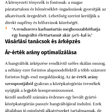
A környezeti tényezők is fontosak: a magas
páratartalom és hőmérséklet-ingadozások gyorsítják az
alkatrészek öregedését. Lehetőség szerint kerüljük a
direkt napfény és hőforrások közelségét.
"A rendszeres karbantartás meghosszabbíthatja
egy hangváltó élettartamát akár 50%-kal is."
Vásárlási tanácsok és árképzés
Ár-érték arány optimalizálása
A hangváltók árképzése rendkívül széles skálán mozog,
a néhány ezer forintos alapmodellektől a több százezer
forintos high-end megoldásokig. Az
ár-érték arány
szempontjából
gyakran a középkategóriás termékek
nyújtják a legjobb kompromisszumot.
Kezdő audiofil számára érdemes egy bevált gyártó
középkategóriás passzív hangváltójával indulni. Ezek
általában jó minőségű alkatrészeket tartalmaznak, de