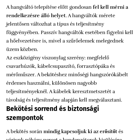
A hangváltó telepítése előtt gondosan
fel kell mérni a
rendelkezésre álló helyet
. A hangváltók mérete
jelentősen változhat a típus és teljesítmény
függvényében. Passzív hangváltók esetében figyelni kell
a hőelvezetésre is, mivel a szűrőelemek melegednek
üzem közben.
Az eszközigény viszonylag szerény: megfelelő
csavarhúzók, kábelcsupaszító, forrasztópáka és
mérőműszer. A bekötéshez minőségi hangszórókábelt
érdemes használni, különösen nagyobb
teljesítményeknél. A kábelek keresztmetszetét a
távolság és teljesítmény alapján kell megválasztani.
Bekötési sorrend és biztonsági
szempontok
A bekötés során
mindig kapcsoljuk ki az erősítőt
és