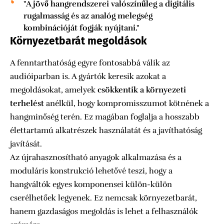
"A jövő hangrendszerei valószínűleg a digitális
rugalmasság és az analóg melegség
kombinációját fogják nyújtani."
Környezetbarát megoldások
A fenntarthatóság egyre fontosabbá válik az
audióiparban is. A gyártók keresik azokat a
megoldásokat, amelyek
csökkentik a környezeti
terhelést
anélkül, hogy kompromisszumot kötnének a
hangminőség terén. Ez magában foglalja a hosszabb
élettartamú alkatrészek használatát és a javíthatóság
javítását.
Az újrahasznosítható anyagok alkalmazása és a
moduláris konstrukció lehetővé teszi, hogy a
hangváltók egyes komponensei külön-külön
cserélhetőek legyenek. Ez nemcsak környezetbarát,
hanem gazdaságos megoldás is lehet a felhasználók