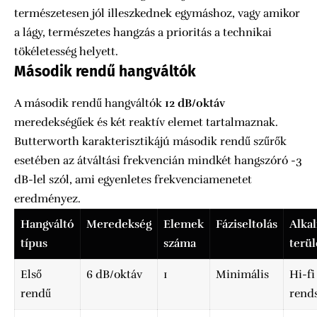
természetesen jól illeszkednek egymáshoz, vagy amikor
a lágy, természetes hangzás a prioritás a technikai
tökéletesség helyett.
Második rendű hangváltók
A második rendű hangváltók
12 dB/oktáv
meredekségűek és két reaktív elemet tartalmaznak.
Butterworth karakterisztikájú második rendű szűrők
esetében az átváltási frekvencián mindkét hangszóró -3
dB-lel szól, ami egyenletes frekvenciamenetet
eredményez.
Hangváltó
Meredekség
Elemek
Fáziseltolás
Alka
típus
száma
terül
Első
6 dB/oktáv
1
Minimális
Hi-fi
rendű
rend