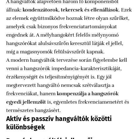
A hangváltók alapvetően három fő komponensből
állnak:
kondenzátorok, tekercsek és ellenállások
. Ezek
az elemek együttműködve hoznak létre olyan szűrőket,
amelyek csak bizonyos frekvenciatartományokat
engednek át. A mélyhangokért felelős mélynyomó
hangszórókat alulsávszűrőn keresztül látják el jellel,
míg a magasnyomók felülsávszűrőt kapnak.
A modern hangváltók tervezése során figyelembe kell
venni a hangszórók impedancia-karakterisztikáját,
érzékenységét és teljesítményigényét is. Egy jól
megtervezett hangváltó nemcsak szétválasztja a
frekvenciákat, hanem
kompenzálja a hangszórók
egyedi jellemzőit
is, egyenletes frekvenciamenetért és
természetes hangzásért.
Aktív és passzív hangváltók közötti
különbségek