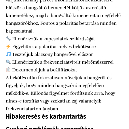
várjunk néhány percet a kondenzátorok kisülésére.
Először a hangváltó bemenetét kötjük az erősítő
kimenetéhez, majd a hangváltó kimeneteit a megfelelő
hangszórókhoz. Fontos a polaritás betartása minden
kapcsolatnál.
Ellenőrizzük a kapcsolatok szilárdságát
Figyeljünk a polaritás helyes bekötésére
Teszteljük alacsony hangerővel először
Ellenőrizzük a frekvenciaátvitelt mérőműszerrel
Dokumentáljuk a beállításokat
A bekötés után fokozatosan növeljük a hangerőt és
figyeljük, hogy minden hangszóró megfelelően
működik-e. Különös figyelmet fordítsunk arra, hogy
nincs-e torzítás vagy szokatlan zaj valamelyik
frekvenciatartományban.
Hibakeresés és karbantartás