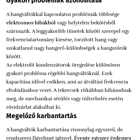
Gyakori problémák azonosítása
A hangváltókkal kapcsolatos problémák többsége
elektromos hibákból
vagy helytelen bekötésből
származik. A leggyakoribb tünetek között szerepel egy
frekvenciatartomány kiesése, torzított hang vagy
szokatlanul nagy hangerő-különbségek a hangszórók
között.
Az elektrolit kondenzátorok öregedése különösen
gyakori probléma régebbi hangváltóknál. Ezek
kapacitása idővel csökken, ami az átváltási frekvencia
eltolódásához vezet. A tekercsek ritkábban hibásodnak
meg, de mechanikai sérülés vagy túlterhelés esetén
rövidzárlat alakulhat ki.
Megelőző karbantartás
A hangváltók karbantartása viszonylag egyszerű, de
rendszeres figyelmet igényel.
Évente egyszer érdemes