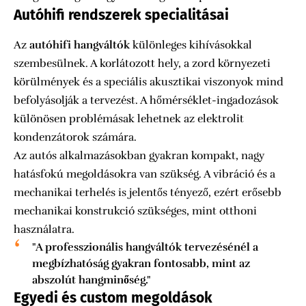
Autóhifi rendszerek specialitásai
Az
autóhifi hangváltók
különleges kihívásokkal
szembesülnek. A korlátozott hely, a zord környezeti
körülmények és a speciális akusztikai viszonyok mind
befolyásolják a tervezést. A hőmérséklet-ingadozások
különösen problémásak lehetnek az elektrolit
kondenzátorok számára.
Az autós alkalmazásokban gyakran kompakt, nagy
hatásfokú megoldásokra van szükség. A vibráció és a
mechanikai terhelés is jelentős tényező, ezért erősebb
mechanikai konstrukció szükséges, mint otthoni
használatra.
"A professzionális hangváltók tervezésénél a
megbízhatóság gyakran fontosabb, mint az
abszolút hangminőség."
Egyedi és custom megoldások