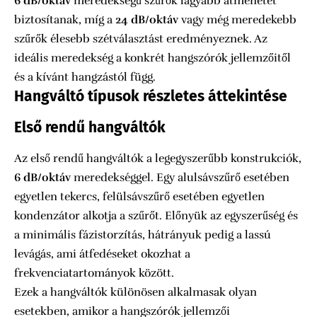
6 dB/oktáv
meredekségű szűrők lágyabb átmenetet
biztosítanak, míg a
24 dB/oktáv
vagy még meredekebb
szűrők élesebb szétválasztást eredményeznek. Az
ideális meredekség a konkrét hangszórók jellemzőitől
és a kívánt hangzástól függ.
Hangváltó típusok részletes áttekintése
Első rendű hangváltók
Az első rendű hangváltók a legegyszerűbb konstrukciók,
6 dB/oktáv
meredekséggel. Egy alulsávszűrő esetében
egyetlen tekercs, felülsávszűrő esetében egyetlen
kondenzátor alkotja a szűrőt. Előnyük az egyszerűség és
a minimális fázistorzítás, hátrányuk pedig a lassú
levágás, ami átfedéseket okozhat a
frekvenciatartományok között.
Ezek a hangváltók különösen alkalmasak olyan
esetekben, amikor a hangszórók jellemzői