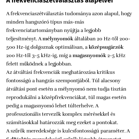
A frekvenciaszétválasztás alapelvei
A frekvenciaszétválasztás tudománya azon alapul, hogy
minden hangszóró típus más-más
frekvenciatartományban nyújtja a legjobb
teljesítményt. A
mélynyomók
általában 20 Hz-től 200-
500 Hz-ig dolgoznak optimálisan, a
középsugárzók
200 Hz-től 3-5 kHz-ig, míg a
magasnyomók
2-5 kHz
felett működnek a legjobban.
Az átváltási frekvenciák meghatározása kritikus
fontosságú a hangzás szempontjából. Túl alacsony
átváltási pont esetén a mélynyomó nem tudja tisztán
reprodukálni a középfrekvenciákat, túl magas esetén
pedig a magasnyomó lehet túlterhelve. A
professzionális tervezők komplex mérésekkel és
számításokkal határozzák meg ezeket a pontokat.
A szűrők meredeksége is kulcsfontosságú paraméter. A