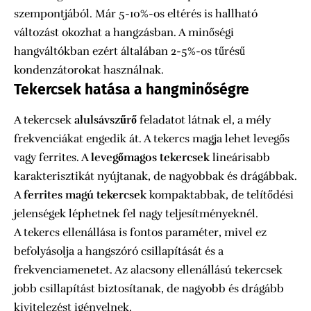
szempontjából. Már 5-10%-os eltérés is hallható
változást okozhat a hangzásban. A minőségi
hangváltókban ezért általában 2-5%-os tűrésű
kondenzátorokat használnak.
Tekercsek hatása a hangminőségre
A tekercsek
alulsávszűrő
feladatot látnak el, a mély
frekvenciákat engedik át. A tekercs magja lehet levegős
vagy ferrites. A
levegőmagos tekercsek
lineárisabb
karakterisztikát nyújtanak, de nagyobbak és drágábbak.
A
ferrites magú tekercsek
kompaktabbak, de telítődési
jelenségek léphetnek fel nagy teljesítményeknél.
A tekercs ellenállása is fontos paraméter, mivel ez
befolyásolja a hangszóró csillapítását és a
frekvenciamenetet. Az alacsony ellenállású tekercsek
jobb csillapítást biztosítanak, de nagyobb és drágább
kivitelezést igényelnek.