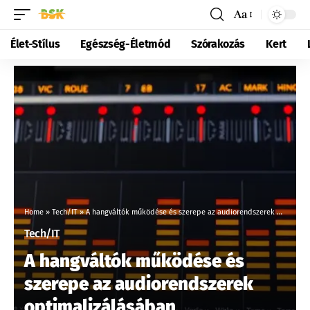
Aa
Élet-Stílus
Egészség-Életmód
Szórakozás
Kert
Home
»
Tech/IT
»
A hangváltók működése és szerepe az audiorendszerek optimalizálásában
Tech/IT
A hangváltók működése és
szerepe az audiorendszerek
optimalizálásában