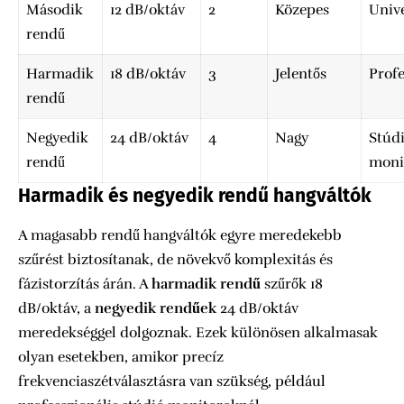
Második
12 dB/oktáv
2
Közepes
Unive
rendű
Harmadik
18 dB/oktáv
3
Jelentős
Profe
rendű
Negyedik
24 dB/oktáv
4
Nagy
Stúd
rendű
moni
Harmadik és negyedik rendű hangváltók
A magasabb rendű hangváltók egyre meredekebb
szűrést biztosítanak, de növekvő komplexitás és
fázistorzítás árán. A
harmadik rendű
szűrők 18
dB/oktáv, a
negyedik rendűek
24 dB/oktáv
meredekséggel dolgoznak. Ezek különösen alkalmasak
olyan esetekben, amikor precíz
frekvenciaszétválasztásra van szükség, például