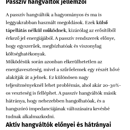
Passzív hangváltók jellemzői
A passzív hangváltók a hagyományos és ma is
leggyakrabban használt megoldások. Ezek
külső
tápellátás nélkül működnek
, kizárólag az erősítőből
érkező jel energiájából. A passzív rendszerek előnye,
hogy egyszerűek, megbízhatóak és viszonylag
költséghatékonyak.
Működésük során azonban elkerülhetetlen az
energiaveszteség, mivel a szűrőelemek egy részét hővé
alakítják át a jelnek. Ez különösen nagy
teljesítményeknél lehet problémás, ahol akár 20-30%-
os veszteség is felléphet. A passzív hangváltók másik
hátránya, hogy nehezebben hangolhatóak, és a
hangszóró impedanciájának változásaira kevésbé
tudnak alkalmazkodni.
Aktív hangváltók előnyei és hátrányai