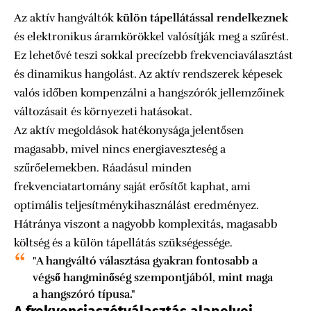
Az aktív hangváltók
külön tápellátással rendelkeznek
és elektronikus áramkörökkel valósítják meg a szűrést.
Ez lehetővé teszi sokkal precízebb frekvenciaválasztást
és dinamikus hangolást. Az aktív rendszerek képesek
valós időben kompenzálni a hangszórók jellemzőinek
változásait és környezeti hatásokat.
Az aktív megoldások hatékonysága jelentősen
magasabb, mivel nincs energiaveszteség a
szűrőelemekben. Ráadásul minden
frekvenciatartomány saját erősítőt kaphat, ami
optimális teljesítménykihasználást eredményez.
Hátránya viszont a nagyobb komplexitás, magasabb
költség és a külön tápellátás szükségessége.
"A hangváltó választása gyakran fontosabb a
végső hangminőség szempontjából, mint maga
a hangszóró típusa."