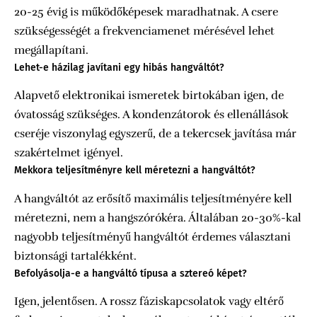
20-25 évig is működőképesek maradhatnak. A csere
szükségességét a frekvenciamenet mérésével lehet
megállapítani.
Lehet-e házilag javítani egy hibás hangváltót?
Alapvető elektronikai ismeretek birtokában igen, de
óvatosság szükséges. A kondenzátorok és ellenállások
cseréje viszonylag egyszerű, de a tekercsek javítása már
szakértelmet igényel.
Mekkora teljesítményre kell méretezni a hangváltót?
A hangváltót az erősítő maximális teljesítményére kell
méretezni, nem a hangszórókéra. Általában 20-30%-kal
nagyobb teljesítményű hangváltót érdemes választani
biztonsági tartalékként.
Befolyásolja-e a hangváltó típusa a sztereó képet?
Igen, jelentősen. A rossz fáziskapcsolatok vagy eltérő