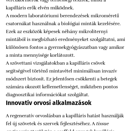
vércukormérők vagy terhességi tesztek, mind a
kapilláris erők elvén működnek.
A modern laboratóriumi berendezések mikroméretű
csatornákat használnak a biológiai minták kezelésére.
Ezek az eszközök képesek néhány mikroliternyi
mintából is megbízható eredményeket szolgáltatni, ami
különösen fontos a gyermekgyógyászatban vagy amikor
a minta mennyisége korlátozott.
A szövettani vizsgálatokban a kapilláris csövek
segítségével történő mintavétel minimálisan invazív
módszert biztosít. Ez jelentősen csökkenti a betegek
számára okozott kellemetlenséget, miközben pontos
diagnosztikai információkat szolgáltat.
Innovatív orvosi alkalmazások
A regeneratív orvoslásban a kapilláris hatást használják
fel új szövetek és szervek fejlesztéséhez. A
tissue