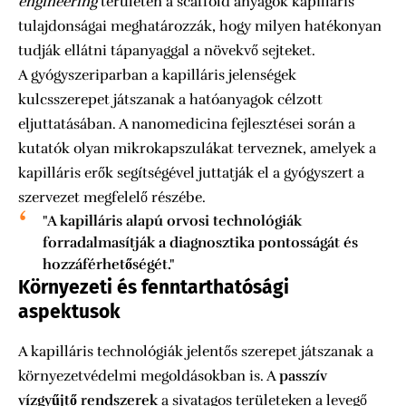
engineering
területén a scaffold anyagok kapilláris
tulajdonságai meghatározzák, hogy milyen hatékonyan
tudják ellátni tápanyaggal a növekvő sejteket.
A gyógyszeriparban a kapilláris jelenségek
kulcsszerepet játszanak a hatóanyagok célzott
eljuttatásában. A nanomedicina fejlesztései során a
kutatók olyan mikrokapszulákat terveznek, amelyek a
kapilláris erők segítségével juttatják el a gyógyszert a
szervezet megfelelő részébe.
"A kapilláris alapú orvosi technológiák
forradalmasítják a diagnosztika pontosságát és
hozzáférhetőségét."
Környezeti és fenntarthatósági
aspektusok
A kapilláris technológiák jelentős szerepet játszanak a
környezetvédelmi megoldásokban is. A
passzív
vízgyűjtő rendszerek
a sivatagos területeken a levegő