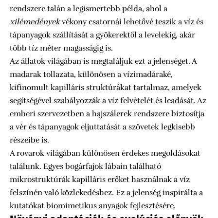
rendszere talán a legismertebb példa, ahol a
xilémedények
vékony csatornái lehetővé teszik a víz és
tápanyagok szállítását a gyökerektől a levelekig, akár
több tíz méter magasságig is.
Az állatok világában is megtaláljuk ezt a jelenséget. A
madarak tollazata, különösen a vízimadáraké,
kifinomult kapilláris struktúrákat tartalmaz, amelyek
segítségével szabályozzák a víz felvételét és leadását. Az
emberi szervezetben a hajszálerek rendszere biztosítja
a vér és tápanyagok eljuttatását a szövetek legkisebb
részeibe is.
A rovarok világában különösen érdekes megoldásokat
találunk. Egyes bogárfajok lábain található
mikrostruktúrák kapilláris erőket használnak a víz
felszínén való közlekedéshez. Ez a jelenség inspirálta a
kutatókat biomimetikus anyagok fejlesztésére.