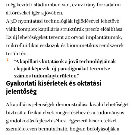
még kezdeti stádiumban van, ez az irány forradalmi
áttöréseket ígér a jövőben.
A 3D nyomtatási technológiák fejlődésével lehetővé
válik komplex kapilláris struktúrák precíz előállítása.
Ez új lehetőségeket teremt az orvosi implantátumok,
mikrofluidikai eszközök és biomimetikus rendszerek
területén.
"A kapilláris kutatások a jövő technológiáinak
alapjait képezik, új paradigmákat teremtve
számos tudományterületen."
Gyakorlati kísérletek és oktatási
jelentőség
A kapilláris jelenségek demonstrálása kiváló lehetőséget
biztosít a fizikai elvek megértéséhez és a tudományos
gondolkodás fejlesztéséhez. Egyszerű kísérletekkel
szemléletesen bemutatható, hogyan befolyásolják a