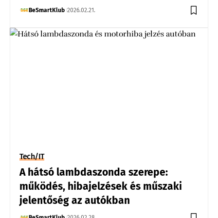
BeSmartKlub
2026.02.21.
Tech/IT
A hátsó lambdaszonda szerepe:
működés, hibajelzések és műszaki
jelentőség az autókban
BeSmartKlub
2026.02.28.