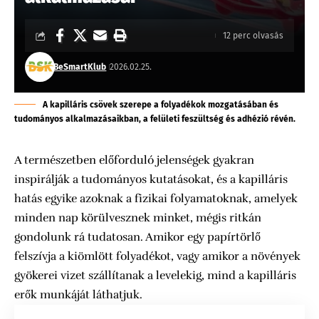
12 perc olvasás
BeSmartKlub
2026.02.25.
A kapilláris csövek szerepe a folyadékok mozgatásában és
tudományos alkalmazásaikban, a felületi feszültség és adhézió révén.
A természetben előforduló jelenségek gyakran
inspirálják a tudományos kutatásokat, és a kapilláris
hatás egyike azoknak a fizikai folyamatoknak, amelyek
minden nap körülvesznek minket, mégis ritkán
gondolunk rá tudatosan. Amikor egy papírtörlő
felszívja a kiömlött folyadékot, vagy amikor a növények
gyökerei vizet szállítanak a levelekig, mind a kapilláris
erők munkáját láthatjuk.