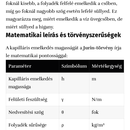
foknál kisebb, a folyadék felfelé emelkedik a csőben,
míg 90 foknál nagyobb szög esetén lefelé süllyed. Ez
magyarázza meg, miért emelkedik a víz üvegcsőben, de
miért süllyed a higany.
Matematikai leírás és törvényszerűségek
A kapilláris emelkedés magasságát a
Jurin-törvény
írja
le matematikai pontossággal:
Paraméter
Szimbólum
Mértékegység
Kapilláris emelkedés
h
m
magassága
Felületi feszültség
γ
N/m
Nedvesítési szög
θ
fok
Folyadék sűrűsége
ρ
kg/m³