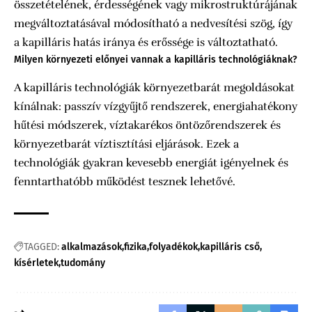
összetételének, érdességének vagy mikrostruktúrájának
megváltoztatásával módosítható a nedvesítési szög, így
a kapilláris hatás iránya és erőssége is változtatható.
Milyen környezeti előnyei vannak a kapilláris technológiáknak?
A kapilláris technológiák környezetbarát megoldásokat
kínálnak: passzív vízgyűjtő rendszerek, energiahatékony
hűtési módszerek, víztakarékos öntözőrendszerek és
környezetbarát víztisztítási eljárások. Ezek a
technológiák gyakran kevesebb energiát igényelnek és
fenntarthatóbb működést tesznek lehetővé.
TAGGED:
alkalmazások
fizika
folyadékok
kapilláris cső
kísérletek
tudomány