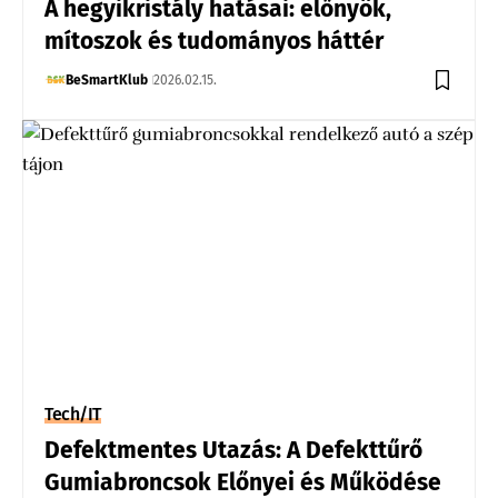
A hegyikristály hatásai: előnyök,
mítoszok és tudományos háttér
BeSmartKlub
2026.02.15.
Tech/IT
Defektmentes Utazás: A Defekttűrő
Gumiabroncsok Előnyei és Működése