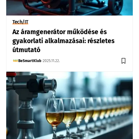
Tech/IT
Az áramgenerátor működése és
gyakorlati alkalmazásai: részletes
útmutató
BeSmartKlub
2025.11.22.