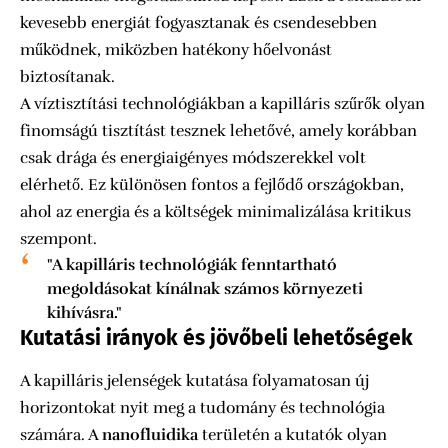
kevesebb energiát fogyasztanak és csendesebben
működnek, miközben hatékony hőelvonást
biztosítanak.
A víztisztítási technológiákban a kapilláris szűrők olyan
finomságú tisztítást tesznek lehetővé, amely korábban
csak drága és energiaigényes módszerekkel volt
elérhető. Ez különösen fontos a fejlődő országokban,
ahol az energia és a költségek minimalizálása kritikus
szempont.
"A kapilláris technológiák fenntartható
megoldásokat kínálnak számos környezeti
kihívásra."
Kutatási irányok és jövőbeli lehetőségek
A kapilláris jelenségek kutatása folyamatosan új
horizontokat nyit meg a tudomány és technológia
számára. A
nanofluidika
területén a kutatók olyan