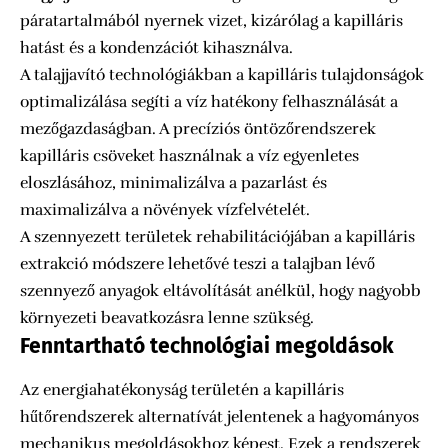
páratartalmából nyernek vizet, kizárólag a kapilláris
hatást és a kondenzációt kihasználva.
A talajjavító technológiákban a kapilláris tulajdonságok
optimalizálása segíti a víz hatékony felhasználását a
mezőgazdaságban. A precíziós öntözőrendszerek
kapilláris csöveket használnak a víz egyenletes
eloszlásához, minimalizálva a pazarlást és
maximalizálva a növények vízfelvételét.
A szennyezett területek rehabilitációjában a kapilláris
extrakció módszere lehetővé teszi a talajban lévő
szennyező anyagok eltávolítását anélkül, hogy nagyobb
környezeti beavatkozásra lenne szükség.
Fenntartható technológiai megoldások
Az energiahatékonyság területén a kapilláris
hűtőrendszerek alternatívát jelentenek a hagyományos
mechanikus megoldásokhoz képest. Ezek a rendszerek