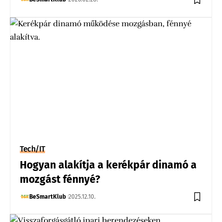
Tech/IT
Hogyan alakítja a kerékpár dinamó a
mozgást fénnyé?
BeSmartKlub
2025.12.10.