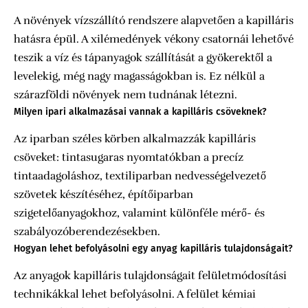
A növények vízszállító rendszere alapvetően a kapilláris
hatásra épül. A xilémedények vékony csatornái lehetővé
teszik a víz és tápanyagok szállítását a gyökerektől a
levelekig, még nagy magasságokban is. Ez nélkül a
szárazföldi növények nem tudnának létezni.
Milyen ipari alkalmazásai vannak a kapilláris csöveknek?
Az iparban széles körben alkalmazzák kapilláris
csöveket: tintasugaras nyomtatókban a precíz
tintaadagoláshoz, textiliparban nedvességelvezető
szövetek készítéséhez, építőiparban
szigetelőanyagokhoz, valamint különféle mérő- és
szabályozóberendezésekben.
Hogyan lehet befolyásolni egy anyag kapilláris tulajdonságait?
Az anyagok kapilláris tulajdonságait felületmódosítási
technikákkal lehet befolyásolni. A felület kémiai