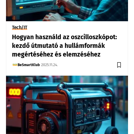
Tech/IT
Hogyan használd az oszcilloszkópot:
kezdő útmutató a hullámformák
megértéséhez és elemzéséhez
BeSmartKlub
2025.11.24.