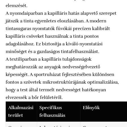
elemzését.
A nyomdaiparban a kapilláris hatás alapvető szerepet
játszik a tinta egyenletes eloszlásában. A modern
tintasugaras nyomtatók fúvókái precízen kalibrált
kapilláris csöveket használnak a tinta pontos
adagolásához. Ez biztosítja a kiváló nyomtatási
minőséget és a gazdaságos tintafelhasználást.
A textiliparban a kapilláris tulajdonságok
meghatározzák az anyagok nedvességelvezető
képességét. A sportruházat fejlesztésében különösen
fontos a szövetek mikrostruktúrájának optimalizálása,
hogy a test által termelt nedvességet hatékonyan
elvezessék a bőr felületéről.
Alkalmazási
Specifikus
Előnyök
terület
felhasználás