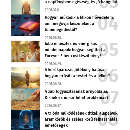
a napfényben: egészség és jó hangulat
2026.07.01.
Hogyan működik a klixon hővédelem,
ami megóvja készülékeit a
túlmelegedéstől?
2026.06.30.
Jobb emésztés és energikus
mindennapok: hogyan segíthet a
Forever Fiber rostkészítmény?
2026.06.29.
A kerékpározás jótékony hatásai:
hogyan erősíti a testet és a lelket?
2026.06.28.
A zab fogyasztásának árnyoldalai:
Kiknek és mikor lehet problémás?
2026.06.27.
A trióda működésének titkai: alapelvek,
áramkörök és széles körű felhasználási
lehetőségek