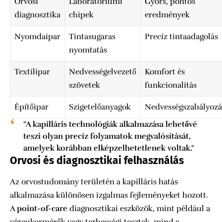
Orvosi
Laboratóriumi
Gyors, pontos
diagnosztika
chipek
eredmények
Nyomdaipar
Tintasugaras
Precíz tintaadagolás
nyomtatás
Textilipar
Nedvességelvezető
Komfort és
szövetek
funkcionalitás
Építőipar
Szigetelőanyagok
Nedvességszabályozá
"A kapilláris technológiák alkalmazása lehetővé
teszi olyan precíz folyamatok megvalósítását,
amelyek korábban elképzelhetetlenek voltak."
Orvosi és diagnosztikai felhasználás
Az orvostudomány területén a kapilláris hatás
alkalmazása különösen izgalmas fejleményeket hozott.
A
point-of-care
diagnosztikai eszközök, mint például a