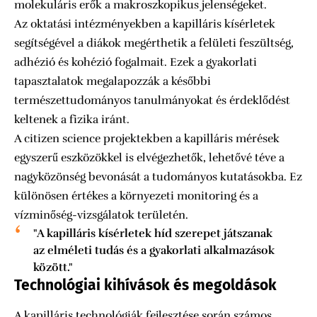
molekuláris erők a makroszkopikus jelenségeket.
Az oktatási intézményekben a kapilláris kísérletek
segítségével a diákok megérthetik a felületi feszültség,
adhézió és kohézió fogalmait. Ezek a gyakorlati
tapasztalatok megalapozzák a későbbi
természettudományos tanulmányokat és érdeklődést
keltenek a fizika iránt.
A citizen science projektekben a kapilláris mérések
egyszerű eszközökkel is elvégezhetők, lehetővé téve a
nagyközönség bevonását a tudományos kutatásokba. Ez
különösen értékes a környezeti monitoring és a
vízminőség-vizsgálatok területén.
"A kapilláris kísérletek híd szerepet játszanak
az elméleti tudás és a gyakorlati alkalmazások
között."
Technológiai kihívások és megoldások
A kapilláris technológiák fejlesztése során számos