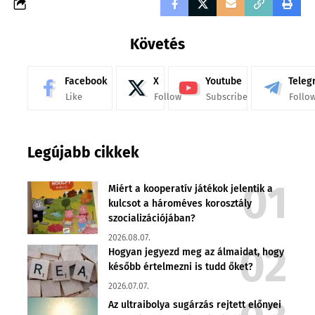
Követés
Facebook
X
Youtube
Teleg
Like
Follow
Subscribe
Follo
Legújabb cikkek
Miért a kooperatív játékok jelentik a
kulcsot a hároméves korosztály
szocializációjában?
2026.08.07.
Hogyan jegyezd meg az álmaidat, hogy
később értelmezni is tudd őket?
2026.07.07.
Az ultraibolya sugárzás rejtett előnyei