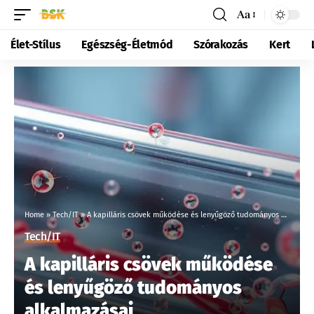
Aa
Élet-Stílus
Egészség-Életmód
Szórakozás
Kert
Home
»
Tech/IT
»
A kapilláris csövek működése és lenyűgöző tudományos alkalmazásai
Tech/IT
A kapilláris csövek működése
és lenyűgöző tudományos
alkalmazásai