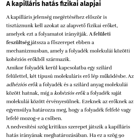
A kapilláris hatás fizikai alapjai
A kapilláris jelenség megértéséhez először is
tisztáznunk kell azokat az alapvető fizikai erőket,
amelyek ezt a folyamatot irányítják.
A felületi
feszültség
játssza a főszerepet ebben a
mechanizmusban, amely a folyadék molekulái közötti
kohéziós erőkből származik.
Amikor folyadék kerül kapcsolatba egy szilárd
felülettel, két típusú molekuláris erő lép működésbe. Az
adhéziós erők
a folyadék és a szilárd anyag molekulái
között hatnak, míg a
kohéziós erők
a folyadék saját
molekulái között érvényesülnek. Ezeknek az erőknek az
egyensúlya határozza meg, hogy a folyadék felfelé vagy
lefelé mozog-e a csőben.
A nedvesítési szög kritikus szerepet játszik a kapilláris
hatás irányának meghatározásában. Ha ez a szög 90