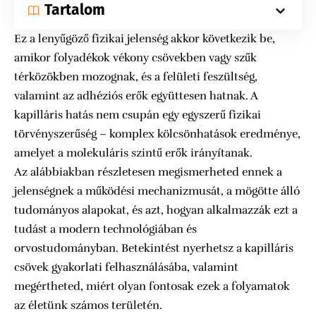
Tartalom
Ez a lenyűgöző fizikai jelenség akkor következik be,
amikor folyadékok vékony csövekben vagy szűk
térközökben mozognak, és a felületi feszültség,
valamint az adhéziós erők együttesen hatnak. A
kapilláris hatás nem csupán egy egyszerű fizikai
törvényszerűség – komplex kölcsönhatások eredménye,
amelyet a molekuláris szintű erők irányítanak.
Az alábbiakban részletesen megismerheted ennek a
jelenségnek a működési mechanizmusát, a mögötte álló
tudományos alapokat, és azt, hogyan alkalmazzák ezt a
tudást a modern technológiában és
orvostudományban. Betekintést nyerhetsz a kapilláris
csövek gyakorlati felhasználásába, valamint
megértheted, miért olyan fontosak ezek a folyamatok
az életünk számos területén.