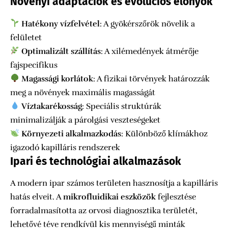
Növényi adaptációk és evolúciós előnyök
Hatékony vízfelvétel
: A gyökérszőrök növelik a
felületet
Optimalizált szállítás
: A xilémedények átmérője
fajspecifikus
Magassági korlátok
: A fizikai törvények határozzák
meg a növények maximális magasságát
Víztakarékosság
: Speciális struktúrák
minimalizálják a párolgási veszteségeket
Környezeti alkalmazkodás
: Különböző klímákhoz
igazodó kapilláris rendszerek
Ipari és technológiai alkalmazások
A modern ipar számos területen hasznosítja a kapilláris
hatás elveit. A
mikrofluidikai eszközök
fejlesztése
forradalmasította az orvosi diagnosztika területét,
lehetővé téve rendkívül kis mennyiségű minták