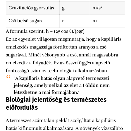
Gravitációs gyorsulás
g
m/s²
Cső belső sugara
r
m
A formula szerint: h = (2γ cos θ)/(ρgr)
Ez az egyenlet világosan megmutatja, hogy a kapilláris
emelkedés magassága fordítottan arányos a cső
sugarával. Minél vékonyabb a cső, annál magasabbra
emelkedik a folyadék. Ez az összefüggés alapvető
fontosságú számos technológiai alkalmazásban.
"A kapilláris hatás olyan alapvető természeti
jelenség, amely nélkül az élet a Földön nem
létezhetne a mai formájában."
Biológiai jelentőség és természetes
előfordulás
A természet számtalan példát szolgáltat a kapilláris
hatás kifinomult alkalmazására. A növények vízszállító