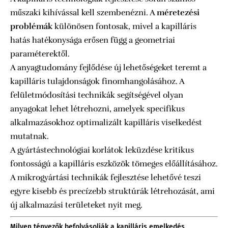
műszaki kihívással kell szembenézni. A
méretezési
problémák
különösen fontosak, mivel a kapilláris
hatás hatékonysága erősen függ a geometriai
paraméterektől.
A anyagtudomány fejlődése új lehetőségeket teremt a
kapilláris tulajdonságok finomhangolásához. A
felületmódosítási technikák segítségével olyan
anyagokat lehet létrehozni, amelyek specifikus
alkalmazásokhoz optimalizált kapilláris viselkedést
mutatnak.
A gyártástechnológiai korlátok leküzdése kritikus
fontosságú a kapilláris eszközök tömeges előállításához.
A mikrogyártási technikák fejlesztése lehetővé teszi
egyre kisebb és precízebb struktúrák létrehozását, ami
új alkalmazási területeket nyit meg.
Milyen tényezők befolyásolják a kapilláris emelkedés