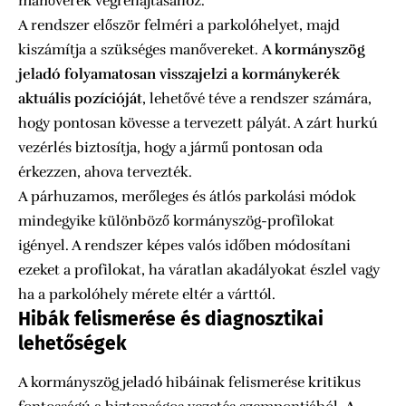
manőverek végrehajtásához.
A rendszer először felméri a parkolóhelyet, majd
kiszámítja a szükséges manővereket.
A kormányszög
jeladó folyamatosan visszajelzi a kormánykerék
aktuális pozícióját
, lehetővé téve a rendszer számára,
hogy pontosan kövesse a tervezett pályát. A zárt hurkú
vezérlés biztosítja, hogy a jármű pontosan oda
érkezzen, ahova tervezték.
A párhuzamos, merőleges és átlós parkolási módok
mindegyike különböző kormányszög-profilokat
igényel. A rendszer képes valós időben módosítani
ezeket a profilokat, ha váratlan akadályokat észlel vagy
ha a parkolóhely mérete eltér a várttól.
Hibák felismerése és diagnosztikai
lehetőségek
A kormányszög jeladó hibáinak felismerése kritikus