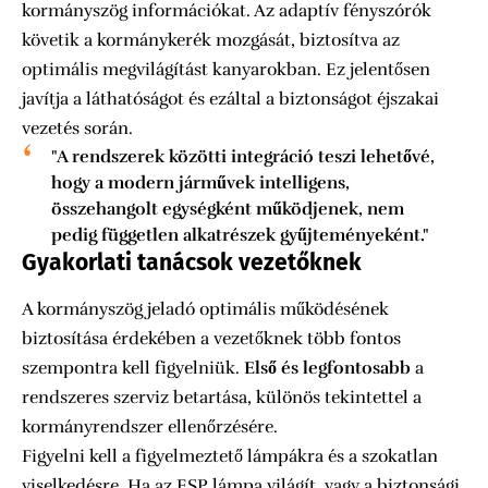
kormányszög információkat. Az adaptív fényszórók
követik a kormánykerék mozgását, biztosítva az
optimális megvilágítást kanyarokban. Ez jelentősen
javítja a láthatóságot és ezáltal a biztonságot éjszakai
vezetés során.
"A rendszerek közötti integráció teszi lehetővé,
hogy a modern járművek intelligens,
összehangolt egységként működjenek, nem
pedig független alkatrészek gyűjteményeként."
Gyakorlati tanácsok vezetőknek
A kormányszög jeladó optimális működésének
biztosítása érdekében a vezetőknek több fontos
szempontra kell figyelniük.
Első és legfontosabb
a
rendszeres szerviz betartása, különös tekintettel a
kormányrendszer ellenőrzésére.
Figyelni kell a figyelmeztető lámpákra és a szokatlan
viselkedésre. Ha az ESP lámpa világít, vagy a biztonsági