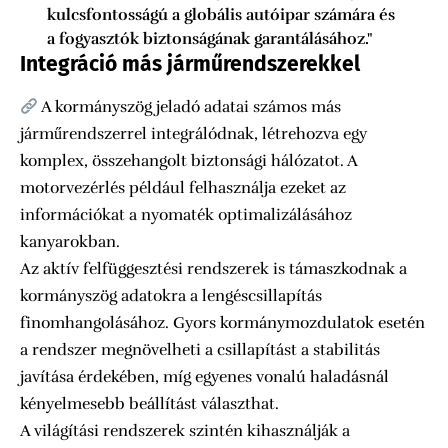
kulcsfontosságú a globális autóipar számára és
a fogyasztók biztonságának garantálásához."
Integráció más járműrendszerekkel
A kormányszög jeladó adatai számos más
járműrendszerrel integrálódnak, létrehozva egy
komplex, összehangolt biztonsági hálózatot. A
motorvezérlés például felhasználja ezeket az
információkat a nyomaték optimalizálásához
kanyarokban.
Az aktív felfüggesztési rendszerek is támaszkodnak a
kormányszög adatokra a lengéscsillapítás
finomhangolásához. Gyors kormánymozdulatok esetén
a rendszer megnövelheti a csillapítást a stabilitás
javítása érdekében, míg egyenes vonalú haladásnál
kényelmesebb beállítást választhat.
A világítási rendszerek szintén kihasználják a