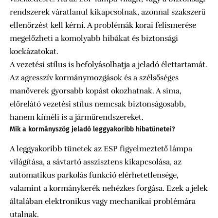
rendszerek váratlanul kikapcsolnak, azonnal szakszerű
ellenőrzést kell kérni. A problémák korai felismerése
megelőzheti a komolyabb hibákat és biztonsági
kockázatokat.
A vezetési stílus is befolyásolhatja a jeladó élettartamát.
Az agresszív kormánymozgások és a szélsőséges
manőverek gyorsabb kopást okozhatnak. A sima,
előrelátó vezetési stílus nemcsak biztonságosabb,
hanem kíméli is a járműrendszereket.
Mik a kormányszög jeladó leggyakoribb hibatünetei?
A leggyakoribb tünetek az ESP figyelmeztető lámpa
világítása, a sávtartó asszisztens kikapcsolása, az
automatikus parkolás funkció elérhetetlensége,
valamint a kormánykerék nehézkes forgása. Ezek a jelek
általában elektronikus vagy mechanikai problémára
utalnak.