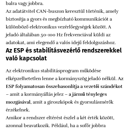
balra vagy jobbra.
Az adatátvitel CAN-buszon keresztül történik, amely
biztosítja a gyors és megbízható kommunikációt a
különböző elektronikus vezérlőegységek között. A
jeladó általában 50-100 Hz frekvenciával küldi az
adatokat, ami elegendő a valós idejű feldolgozáshoz.
Az ESP és stabilitásvezérlő rendszerekkel
való kapcsolat
Az elektronikus stabilitásprogram működése
elképzelhetetlen lenne a kormányszög jeladó nélkül.
Az
ESP folyamatosan összehasonlítja a vezetői szándékot
– amit a kormányállás jelez –
a jármű tényleges
mozgásával
, amit a giroszkópok és gyorsulásmérők
érzékelnek.
Amikor a rendszer eltérést észlel a két érték között,
azonnal beavatkozik. Például, ha a sofőr jobbra