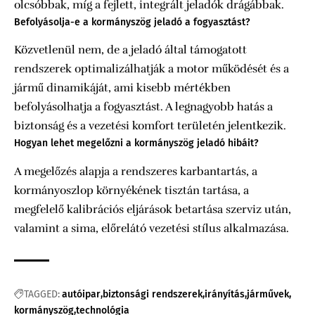
olcsóbbak, míg a fejlett, integrált jeladók drágábbak.
Befolyásolja-e a kormányszög jeladó a fogyasztást?
Közvetlenül nem, de a jeladó által támogatott
rendszerek optimalizálhatják a motor működését és a
jármű dinamikáját, ami kisebb mértékben
befolyásolhatja a fogyasztást. A legnagyobb hatás a
biztonság és a vezetési komfort területén jelentkezik.
Hogyan lehet megelőzni a kormányszög jeladó hibáit?
A megelőzés alapja a rendszeres karbantartás, a
kormányoszlop környékének tisztán tartása, a
megfelelő kalibrációs eljárások betartása szerviz után,
valamint a sima, előrelátó vezetési stílus alkalmazása.
TAGGED:
autóipar
biztonsági rendszerek
irányítás
járművek
kormányszög
technológia