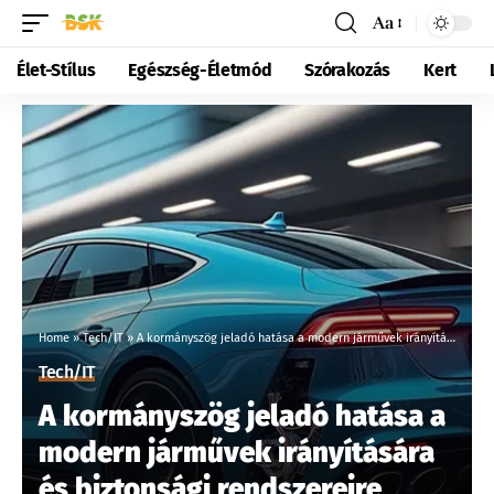
Aa
Élet-Stílus
Egészség-Életmód
Szórakozás
Kert
Home
»
Tech/IT
»
A kormányszög jeladó hatása a modern járművek irányítására és biztonsági rendszereire
Tech/IT
A kormányszög jeladó hatása a
modern járművek irányítására
és biztonsági rendszereire