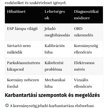
eszközöket és szakértelmet igényel.
Hibatünet
Lehetséges
Diagnosztikai
ok
módszer
ESP lámpa világít
Jeladó
OBD
meghibásodás
szkennelés
Sávtartó nem
Kalibrációs
Kormányszög
működik
hiba
ellenőrzés
Parkolóasszisztens
Kábelezési
Elektromos
kikapcsol
probléma
mérés
Kormány nehezen
Mechanikai
Vizuális
fordul
hiba
ellenőrzés
Karbantartási szempontok és megelőzés
A kormányszög jeladó karbantartása elsősorban