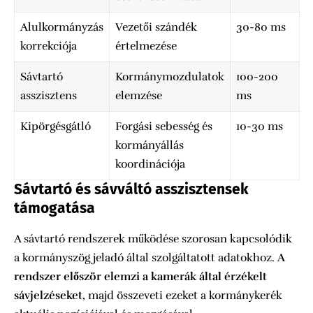
Alulkormányzás
Vezetői szándék
30-80 ms
korrekciója
értelmezése
Sávtartó
Kormánymozdulatok
100-200
asszisztens
elemzése
ms
Kipörgésgátló
Forgási sebesség és
10-30 ms
kormányállás
koordinációja
Sávtartó és sávváltó asszisztensek
támogatása
A sávtartó rendszerek működése szorosan kapcsolódik
a kormányszög jeladó által szolgáltatott adatokhoz.
A
rendszer először elemzi a kamerák által érzékelt
sávjelzéseket
, majd összeveti ezeket a kormánykerék