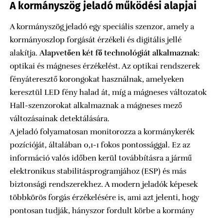
A kormányszög jeladó működési alapjai
A kormányszög jeladó egy speciális szenzor, amely a
kormányoszlop forgását érzékeli és digitális jellé
alakítja.
Alapvetően két fő technológiát alkalmaznak
:
optikai és mágneses érzékelést. Az optikai rendszerek
fényáteresztő korongokat használnak, amelyeken
keresztül LED fény halad át, míg a mágneses változatok
Hall-szenzorokat alkalmaznak a mágneses mező
változásainak detektálására.
A jeladó folyamatosan monitorozza a kormánykerék
pozícióját, általában 0,1-1 fokos pontossággal. Ez az
információ valós időben kerül továbbításra a jármű
elektronikus stabilitásprogramjához (ESP) és más
biztonsági rendszerekhez. A modern jeladók képesek
többkörös forgás érzékelésére is, ami azt jelenti, hogy
pontosan tudják, hányszor fordult körbe a kormány