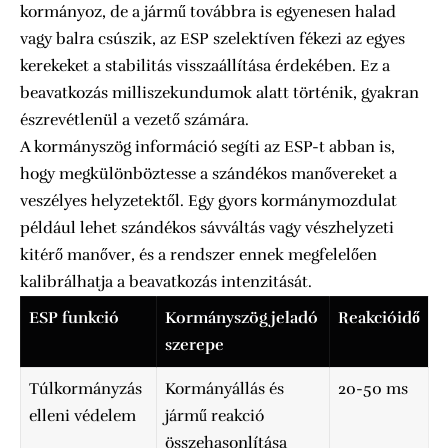
kormányoz, de a jármű továbbra is egyenesen halad
vagy balra csúszik, az ESP szelektíven fékezi az egyes
kerekeket a stabilitás visszaállítása érdekében. Ez a
beavatkozás milliszekundumok alatt történik, gyakran
észrevétlenül a vezető számára.
A kormányszög információ segíti az ESP-t abban is,
hogy megkülönböztesse a szándékos manővereket a
veszélyes helyzetektől. Egy gyors kormánymozdulat
például lehet szándékos sávváltás vagy vészhelyzeti
kitérő manőver, és a rendszer ennek megfelelően
kalibrálhatja a beavatkozás intenzitását.
ESP funkció
Kormányszög jeladó
Reakcióidő
szerepe
Túlkormányzás
Kormányállás és
20-50 ms
elleni védelem
jármű reakció
összehasonlítása