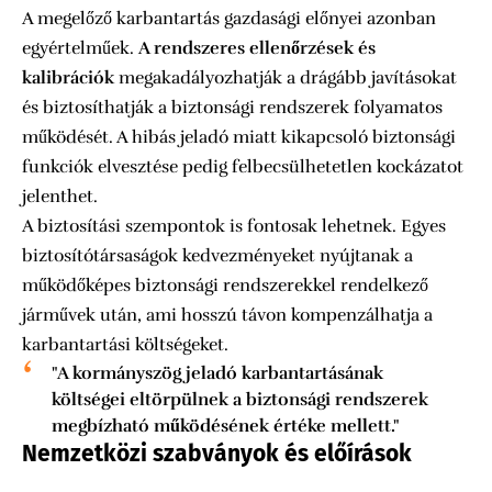
A megelőző karbantartás gazdasági előnyei azonban
egyértelműek.
A rendszeres ellenőrzések és
kalibrációk
megakadályozhatják a drágább javításokat
és biztosíthatják a biztonsági rendszerek folyamatos
működését. A hibás jeladó miatt kikapcsoló biztonsági
funkciók elvesztése pedig felbecsülhetetlen kockázatot
jelenthet.
A biztosítási szempontok is fontosak lehetnek. Egyes
biztosítótársaságok kedvezményeket nyújtanak a
működőképes biztonsági rendszerekkel rendelkező
járművek után, ami hosszú távon kompenzálhatja a
karbantartási költségeket.
"A kormányszög jeladó karbantartásának
költségei eltörpülnek a biztonsági rendszerek
megbízható működésének értéke mellett."
Nemzetközi szabványok és előírások