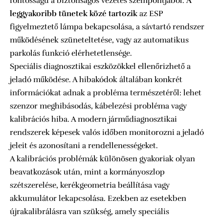
fontosságú a biztonságos vezetés szempontjából.
A
leggyakoribb tünetek közé tartozik
az ESP
figyelmeztető lámpa bekapcsolása, a sávtartó rendszer
működésének szüneteltetése, vagy az automatikus
parkolás funkció elérhetetlensége.
Speciális diagnosztikai eszközökkel ellenőrizhető a
jeladó működése. A hibakódok általában konkrét
információkat adnak a probléma természetéről: lehet
szenzor meghibásodás, kábelezési probléma vagy
kalibrációs hiba. A modern járműdiagnosztikai
rendszerek képesek valós időben monitorozni a jeladó
jeleit és azonosítani a rendellenességeket.
A kalibrációs problémák különösen gyakoriak olyan
beavatkozások után, mint a kormányoszlop
szétszerelése, kerékgeometria beállítása vagy
akkumulátor lekapcsolása. Ezekben az esetekben
újrakalibrálásra van szükség, amely speciális