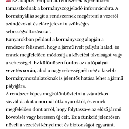
Az adaptív tempomat rendszerek is jelentősen
támaszkodnak a kormányszög jeladó információira. A
kormányállás segít a rendszernek megérteni a vezetői
szándékokat és előre jelezni a szükséges
sebességváltozásokat.
Kanyarokban például a kormányszög alapján a
rendszer felismeri, hogy a jármű ívelt pályán halad, és
ennek megfelelően módosítja a követési távolságot vagy
a sebességet.
Ez különösen fontos az autópályai
vezetés során
, ahol a nagy sebességnél még a kisebb
kormánymozdulatoknak is jelentős hatása lehet a jármű
pályájára.
A rendszer képes megkülönböztetni a szándékos
sávváltásokat a normál útkanyaroktól, és ennek
megfelelően dönt arról, hogy folytassa-e az előző jármű
követését vagy keressen új célt. Ez a funkció jelentősen
növeli a vezetési kényelmet és biztonságot egyaránt.