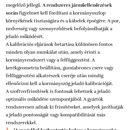
megelőző jellegű.
A rendszeres járműellenőrzések
során
figyelmet kell fordítani a kormányoszlop
környékének tisztaságára és a kábelek épségére. A por,
nedvesség vagy szennyeződések befolyásolhatják a
jeladó működését.
A kalibrációs eljárások betartása különösen fontos
minden olyan munkálat után, amely érinti a
kormányrendszert vagy a felfüggesztést. A
kerékgeometria beállítása, gumiabroncs csere vagy
felfüggesztési alkatrészek cseréje után mindig
ellenőrizni kell a kormányszög jeladó kalibrációját.
A szoftverfrissítések is fontosak lehetnek a jeladó
optimális működése szempontjából. A gyártók
rendszeresen adnak ki frissítéseket, amelyek javíthatják
a jeladó pontosságát vagy kompatibilitását más
rendszerekkel.