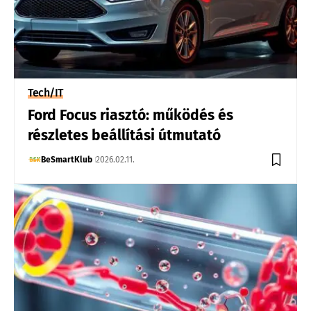
Tech/IT
Ford Focus riasztó: működés és
részletes beállítási útmutató
BeSmartKlub
2026.02.11.