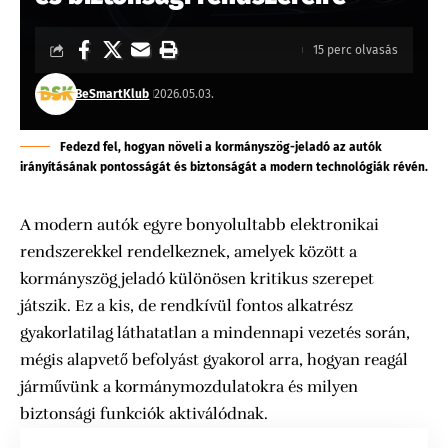
15 perc olvasás
BeSmartKlub
2026.05.03.
Fedezd fel, hogyan növeli a kormányszög-jeladó az autók
irányításának pontosságát és biztonságát a modern technológiák révén.
A modern autók egyre bonyolultabb elektronikai
rendszerekkel rendelkeznek, amelyek között a
kormányszög jeladó különösen kritikus szerepet
játszik. Ez a kis, de rendkívül fontos alkatrész
gyakorlatilag láthatatlan a mindennapi vezetés során,
mégis alapvető befolyást gyakorol arra, hogyan reagál
járművünk a kormánymozdulatokra és milyen
biztonsági funkciók aktiválódnak.