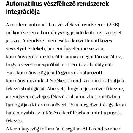
Automatikus vészfékező rendszerek
integrációja
A modern automatikus vészfékező rendszerek (AEB)
működésében a kormányszög jeladó kritikus szerepet
játszik.
A rendszer nemcsak a közvetlen ütközés
veszélyét értékeli
, hanem figyelembe veszi a
kormánykerék pozícióját is annak meghatározásához,
hogy a vezető megpróbál-e kitérni az akadály elől.
Ha a kormányszög jeladó gyors és határozott
kormánymozdulást érzékel, a rendszer módosíthatja a
fékező stratégiáját. Ahelyett, hogy teljes erővel fékezne,
a rendszer részleges fékezést alkalmazhat, miközben
támogatja a kitérő manővert. Ez a megközelítés gyakran
hatékonyabb az ütközés elkerülésében, mint a puszta
fékezés.
A kormányszög információ segít az AEB rendszernek