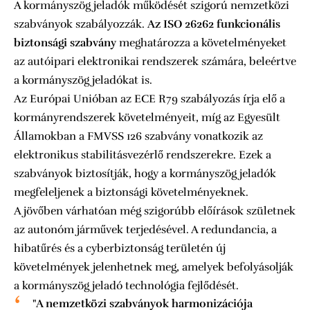
A kormányszög jeladók működését szigorú nemzetközi
szabványok szabályozzák.
Az ISO 26262 funkcionális
biztonsági szabvány
meghatározza a követelményeket
az autóipari elektronikai rendszerek számára, beleértve
a kormányszög jeladókat is.
Az Európai Unióban az ECE R79 szabályozás írja elő a
kormányrendszerek követelményeit, míg az Egyesült
Államokban a FMVSS 126 szabvány vonatkozik az
elektronikus stabilitásvezérlő rendszerekre. Ezek a
szabványok biztosítják, hogy a kormányszög jeladók
megfeleljenek a biztonsági követelményeknek.
A jövőben várhatóan még szigorúbb előírások születnek
az autonóm járművek terjedésével. A redundancia, a
hibatűrés és a cyberbiztonság területén új
követelmények jelenhetnek meg, amelyek befolyásolják
a kormányszög jeladó technológia fejlődését.
"A nemzetközi szabványok harmonizációja