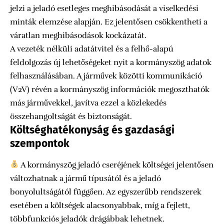
jelzi a jeladó esetleges meghibásodását a viselkedési
minták elemzése alapján. Ez jelentősen csökkentheti a
váratlan meghibásodások kockázatát.
A vezeték nélküli adatátvitel és a felhő-alapú
feldolgozás új lehetőségeket nyit a kormányszög adatok
felhasználásában. A járművek közötti kommunikáció
(V2V) révén a kormányszög információk megoszthatók
más járművekkel, javítva ezzel a közlekedés
összehangoltságát és biztonságát.
Költséghatékonyság és gazdasági
szempontok
A kormányszög jeladó cseréjének költségei jelentősen
változhatnak a jármű típusától és a jeladó
bonyolultságától függően. Az egyszerűbb rendszerek
esetében a költségek alacsonyabbak, míg a fejlett,
többfunkciós jeladók drágábbak lehetnek.