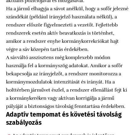
aktuális pozíciójával és mozgásával.
Ha a jármű elhagyja a sávot anélkül, hogy a sofőr jelezné
szándékát (például irányjelző használata nélkül), a
rendszer először figyelmezteti a vezetőt. Fejlettebb
rendszerek esetén aktív beavatkozás is történhet,
amikor a rendszer enyhe kormánykorrekciókat hajt
végre a sáv közepén tartás érdekében.
A sávváltó asszisztens még komplexebb módon
használja fel a kormányszög adatokat. Amikor a sofőr
bekapcsolja az irányjelzőt, a rendszer monitorozza a
kormánymozdulatok intenzitását és irányát. Ha a
holttérben járművet észlel, a rendszer ellenállást fejt ki
a kormánykeréken vagy aktívan korrigálja a jármű
pályáját a biztonságos távolság fenntartása érdekében.
Adaptív tempomat és követési távolság
szabályozás