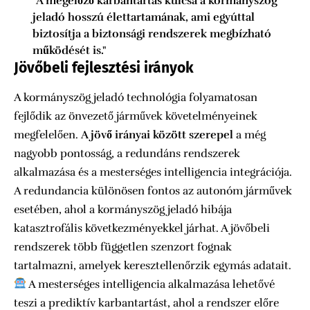
"A megelőző karbantartás kulcsa a kormányszög
jeladó hosszú élettartamának, ami egyúttal
biztosítja a biztonsági rendszerek megbízható
működését is."
Jövőbeli fejlesztési irányok
A kormányszög jeladó technológia folyamatosan
fejlődik az önvezető járművek követelményeinek
megfelelően.
A jövő irányai között szerepel
a még
nagyobb pontosság, a redundáns rendszerek
alkalmazása és a mesterséges intelligencia integrációja.
A redundancia különösen fontos az autonóm járművek
esetében, ahol a kormányszög jeladó hibája
katasztrofális következményekkel járhat. A jövőbeli
rendszerek több független szenzort fognak
tartalmazni, amelyek keresztellenőrzik egymás adatait.
A mesterséges intelligencia alkalmazása lehetővé
teszi a prediktív karbantartást, ahol a rendszer előre