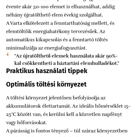
évente akár 50-100 elemet is elhasználhat, addig
néhány újratölthető elem évekig szolgálhat.
A Varta elkötelezett a fenntarthatóság mellett, és
elemtöltőik energiahatékony tervezésűek. Az
automatikus kikapcsolás és a fenntartó töltés
minimalizálja az energiafogyasztást.
"Az újratölthető elemek használata akár 90%-
kal csökkentheti a háztartási elemhulladékot."
Praktikus használati tippek
Optimális töltési környezet
A töltési környezet jelentősen befolyásolja az
akkumulátorok élettartamát. Az ideális hőmérséklet 15-
25°C között van, és kerülni kell a közvetlen napfényt
vagy hőforrásokat.
A párásság is fontos tényező – túl száraz környezetben