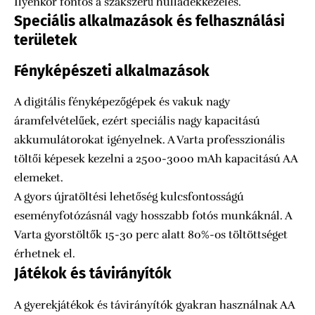
Ilyenkor fontos a szakszerű hulladékkezelés.
Speciális alkalmazások és felhasználási
területek
Fényképészeti alkalmazások
A digitális fényképezőgépek és vakuk nagy
áramfelvételűek, ezért speciális nagy kapacitású
akkumulátorokat igényelnek. A Varta professzionális
töltői képesek kezelni a 2500-3000 mAh kapacitású AA
elemeket.
A gyors újratöltési lehetőség kulcsfontosságú
eseményfotózásnál vagy hosszabb fotós munkáknál. A
Varta gyorstöltők 15-30 perc alatt 80%-os töltöttséget
érhetnek el.
Játékok és távirányítók
A gyerekjátékok és távirányítók gyakran használnak AA