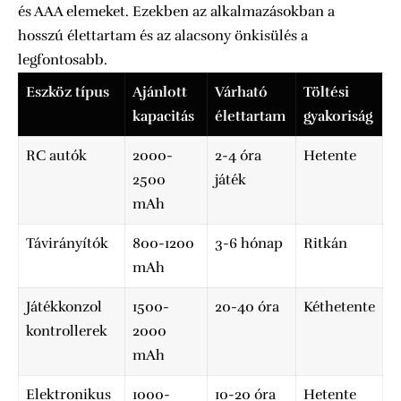
és AAA elemeket. Ezekben az alkalmazásokban a
hosszú élettartam és az alacsony önkisülés a
legfontosabb.
Eszköz típus
Ajánlott
Várható
Töltési
kapacitás
élettartam
gyakoriság
RC autók
2000-
2-4 óra
Hetente
2500
játék
mAh
Távirányítók
800-1200
3-6 hónap
Ritkán
mAh
Játékkonzol
1500-
20-40 óra
Kéthetente
kontrollerek
2000
mAh
Elektronikus
1000-
10-20 óra
Hetente