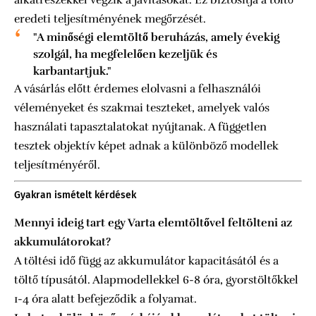
alkatrészekkel végzik a javításokat. Ez biztosítja a töltő
eredeti teljesítményének megőrzését.
"A minőségi elemtöltő beruházás, amely évekig
szolgál, ha megfelelően kezeljük és
karbantartjuk."
A vásárlás előtt érdemes elolvasni a felhasználói
véleményeket és szakmai teszteket, amelyek valós
használati tapasztalatokat nyújtanak. A független
tesztek objektív képet adnak a különböző modellek
teljesítményéről.
Gyakran ismételt kérdések
Mennyi ideig tart egy Varta elemtöltővel feltölteni az
akkumulátorokat?
A töltési idő függ az akkumulátor kapacitásától és a
töltő típusától. Alapmodellekkel 6-8 óra, gyorstöltőkkel
1-4 óra alatt befejeződik a folyamat.