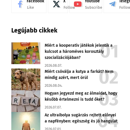
Facebook
X
Youtube
Teleg
Like
Follow
Subscribe
Follo
Legújabb cikkek
Miért a kooperatív játékok jelentik a
kulcsot a hároméves korosztály
szocializációjában?
2026.08.07.
Miért csóválja a kutya a farkát? Nem
mindig azért, mert örül
2026.08.04.
Hogyan jegyezd meg az álmaidat, hogy
később értelmezni is tudd őket?
2026.07.07.
Az ultraibolya sugárzás rejtett előnyei
a napfényben: egészség és jó hangulat
2026.07.01.