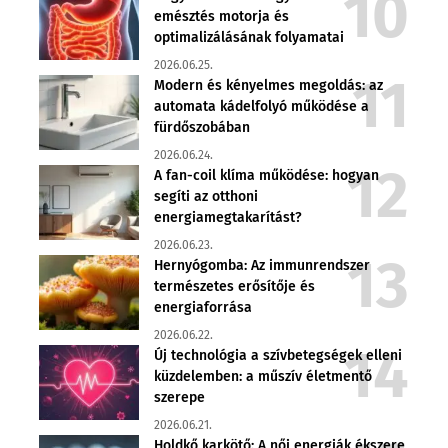
emésztés motorja és
optimalizálásának folyamatai
2026.06.25.
Modern és kényelmes megoldás: az
automata kádelfolyó működése a
fürdőszobában
2026.06.24.
A fan-coil klíma működése: hogyan
segíti az otthoni
energiamegtakarítást?
2026.06.23.
Hernyógomba: Az immunrendszer
természetes erősítője és
energiaforrása
2026.06.22.
Új technológia a szívbetegségek elleni
küzdelemben: a műszív életmentő
szerepe
2026.06.21.
Holdkő karkötő: A női energiák ékszere