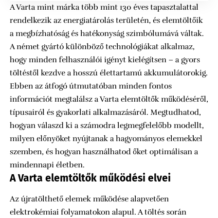
A Varta mint márka több mint 130 éves tapasztalattal
rendelkezik az energiatárolás területén, és elemtöltőik
a megbízhatóság és hatékonyság szimbólumává váltak.
A német gyártó különböző technológiákat alkalmaz,
hogy minden felhasználói igényt kielégítsen – a gyors
töltéstől kezdve a hosszú élettartamú akkumulátorokig.
Ebben az átfogó útmutatóban minden fontos
információt megtalálsz a Varta elemtöltők működéséről,
típusairól és gyakorlati alkalmazásáról. Megtudhatod,
hogyan válaszd ki a számodra legmegfelelőbb modellt,
milyen előnyöket nyújtanak a hagyományos elemekkel
szemben, és hogyan használhatod őket optimálisan a
mindennapi életben.
A Varta elemtöltők működési elvei
Az újratölthető elemek működése alapvetően
elektrokémiai folyamatokon alapul. A töltés során