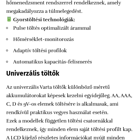
hőmenedzsment rendszerrel rendelkeznek, amely
megakadályozza a túlmelegedést.
Gyorstöltési technológiák:
Pulse töltés optimalizált árammal
Hőmérséklet-monitorozás
Adaptív töltési profilok
Automatikus kapacitás-felismerés
Univerzális töltők
Az univerzális Varta töltők különböző méretű
akkumulátorokat képesek kezelni egyidejűleg. AA, AAA,
C, D és 9V-os elemek töltésére is alkalmasak, ami
rendkívül praktikus vegyes használat esetén.
Ezek a modellek független töltési csatornákkal
rendelkeznek, így minden elem saját töltési profilt kap.
A LCD kijelző részletes információkat nyújt minden