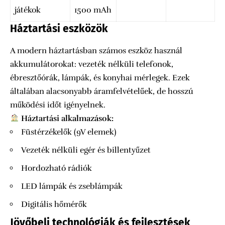
játékok
1500 mAh
Háztartási eszközök
A modern háztartásban számos eszköz használ
akkumulátorokat: vezeték nélküli telefonok,
ébresztőórák, lámpák, és konyhai mérlegek. Ezek
általában alacsonyabb áramfelvételűek, de hosszú
működési időt igényelnek.
Háztartási alkalmazások:
Füstérzékelők (9V elemek)
Vezeték nélküli egér és billentyűzet
Hordozható rádiók
LED lámpák és zseblámpák
Digitális hőmérők
Jövőbeli technológiák és fejlesztések