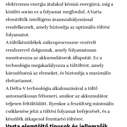
elektromos energia átalakul kémiai energiává, míg a
kisülés során ez a folyamat megfordul. A Varta
elemtöltők intelligens áramszabályozással
rendelkeznek, amely biztosítja az optimális töltési
folyamatot.
A töltőkészülékek mikroprocesszor-vezérelt
rendszerrel dolgoznak, amely folyamatosan
monitorozza az akkumulátorok állapotát. Ez a
technológia megakadályozza a túltöltést, amely
károsíthatná az elemeket, és biztosítja a maximális
élettartamot.
A Delta-V technológia alkalmazásával a töltő
automatikusan felismeri, amikor az akkumulátor
teljesen feltöltődött. Ilyenkor a feszültség minimális
csökkenése jelzi a töltési folyamat befejezését, és a
készülék átkapcsol fenntartó töltésre.
Varta elemtöltő típusok és jellemzőik