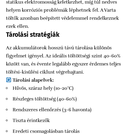
statikus elektromosság keletkezhet, míg túl nedves
helyen korróziós problémák léphetnek fel. A Varta
töltők azonban beépített védelemmel rendelkeznek
ezek ellen.
Tárolási stratégiák
Az akkumulátorok hosszú távú tárolása különös
figyelmet igényel. Az ideális töltöttségi szint 40-60%
között van, és évente legalább egyszer érdemes teljes
töltési-kisülési ciklust végrehajtani.
Tárolási alapelvek:
Hűvös, száraz hely (10-20°C)
Részleges töltöttség (40-60%)
Rendszeres ellenőrzés (3-6 havonta)
Tiszta érintkezők
Eredeti csomagolásban tárolás