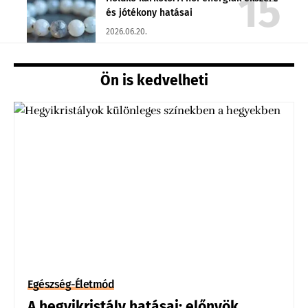
és jótékony hatásai
2026.06.20.
Ön is kedvelheti
Egészség-Életmód
A hegyikristály hatásai: előnyök,