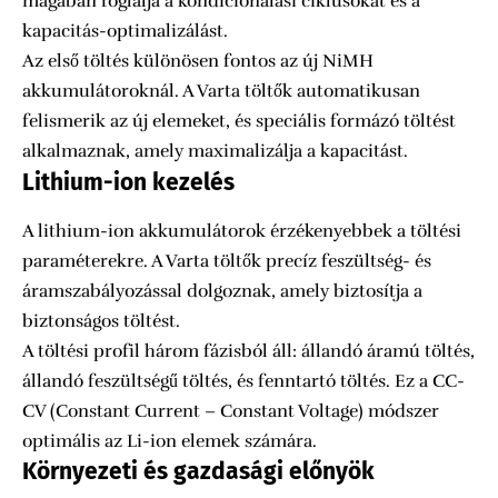
magában foglalja a kondicionálási ciklusokat és a
kapacitás-optimalizálást.
Az első töltés különösen fontos az új NiMH
akkumulátoroknál. A Varta töltők automatikusan
felismerik az új elemeket, és speciális formázó töltést
alkalmaznak, amely maximalizálja a kapacitást.
Lithium-ion kezelés
A lithium-ion akkumulátorok érzékenyebbek a töltési
paraméterekre. A Varta töltők precíz feszültség- és
áramszabályozással dolgoznak, amely biztosítja a
biztonságos töltést.
A töltési profil három fázisból áll: állandó áramú töltés,
állandó feszültségű töltés, és fenntartó töltés. Ez a CC-
CV (Constant Current – Constant Voltage) módszer
optimális az Li-ion elemek számára.
Környezeti és gazdasági előnyök