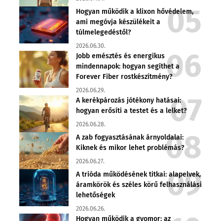
Hogyan működik a klixon hővédelem,
ami megóvja készülékeit a
túlmelegedéstől?
2026.06.30.
Jobb emésztés és energikus
mindennapok: hogyan segíthet a
Forever Fiber rostkészítmény?
2026.06.29.
A kerékpározás jótékony hatásai:
hogyan erősíti a testet és a lelket?
2026.06.28.
A zab fogyasztásának árnyoldalai:
Kiknek és mikor lehet problémás?
2026.06.27.
A trióda működésének titkai: alapelvek,
áramkörök és széles körű felhasználási
lehetőségek
2026.06.26.
Hogyan működik a gyomor: az