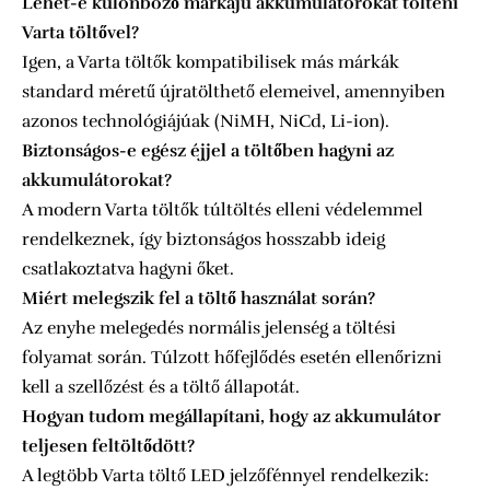
Lehet-e különböző márkájú akkumulátorokat tölteni
Varta töltővel?
Igen, a Varta töltők kompatibilisek más márkák
standard méretű újratölthető elemeivel, amennyiben
azonos technológiájúak (NiMH, NiCd, Li-ion).
Biztonságos-e egész éjjel a töltőben hagyni az
akkumulátorokat?
A modern Varta töltők túltöltés elleni védelemmel
rendelkeznek, így biztonságos hosszabb ideig
csatlakoztatva hagyni őket.
Miért melegszik fel a töltő használat során?
Az enyhe melegedés normális jelenség a töltési
folyamat során. Túlzott hőfejlődés esetén ellenőrizni
kell a szellőzést és a töltő állapotát.
Hogyan tudom megállapítani, hogy az akkumulátor
teljesen feltöltődött?
A legtöbb Varta töltő LED jelzőfénnyel rendelkezik: