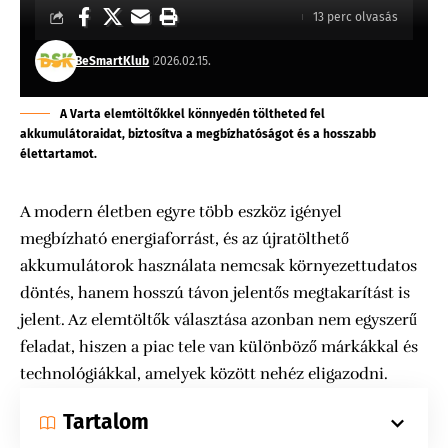
13 perc olvasás
BeSmartKlub
2026.02.15.
A Varta elemtöltőkkel könnyedén töltheted fel
akkumulátoraidat, biztosítva a megbízhatóságot és a hosszabb
élettartamot.
A modern életben egyre több eszköz igényel
megbízható energiaforrást, és az újratölthető
akkumulátorok használata nemcsak környezettudatos
döntés, hanem hosszú távon jelentős megtakarítást is
jelent. Az elemtöltők választása azonban nem egyszerű
feladat, hiszen a piac tele van különböző márkákkal és
technológiákkal, amelyek között nehéz eligazodni.
Tartalom