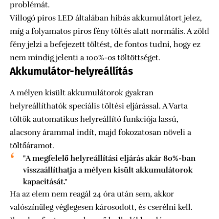
problémát.
Villogó piros LED általában hibás akkumulátort jelez,
míg a folyamatos piros fény töltés alatt normális. A zöld
fény jelzi a befejezett töltést, de fontos tudni, hogy ez
nem mindig jelenti a 100%-os töltöttséget.
Akkumulátor-helyreállítás
A mélyen kisült akkumulátorok gyakran
helyreállíthatók speciális töltési eljárással. A Varta
töltők automatikus helyreállító funkciója lassú,
alacsony árammal indít, majd fokozatosan növeli a
töltőáramot.
"A megfelelő helyreállítási eljárás akár 80%-ban
visszaállíthatja a mélyen kisült akkumulátorok
kapacitását."
Ha az elem nem reagál 24 óra után sem, akkor
valószínűleg véglegesen károsodott, és cserélni kell.