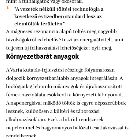
mint a fülhallgatók vagy okosórák.
"A vezeték nélküli töltési technológia a
következő évtizedben standard lesz az
elemtöltők területén."
A mágneses rezonancia alapú töltés még nagyobb
távolságokról is lehetővé teszi az energiaátvitelt, ami
teljesen új felhasználási lehetőségeket nyit meg.
Környezetbarát anyagok
A Varta kutatás-fejlesztési részlege folyamatosan
dolgozik környezetbarátabb anyagok integrálásán. A
biológiailag lebomló műanyagok és újrahasznosított
fémek használata csökkenti a környezeti lábnyomot.
A napenergiával működő töltők is egyre népszerűbbek
lesznek, különösen a kültéri és táborozási
alkalmazásokban. Ezek a hibrid rendszerek
napelemmel és hagyományos hálózati csatlakozással is
rendelkeznek.