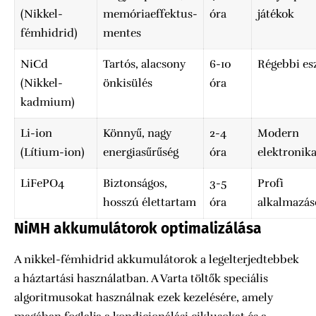
(Nikkel-
memóriaeffektus-
óra
játékok
fémhidrid)
mentes
NiCd
Tartós, alacsony
6-10
Régebbi es
(Nikkel-
önkisülés
óra
kadmium)
Li-ion
Könnyű, nagy
2-4
Modern
(Lítium-ion)
energiasűrűség
óra
elektronik
LiFePO4
Biztonságos,
3-5
Profi
hosszú élettartam
óra
alkalmazás
NiMH akkumulátorok optimalizálása
A nikkel-fémhidrid akkumulátorok a legelterjedtebbek
a háztartási használatban. A Varta töltők speciális
algoritmusokat használnak ezek kezelésére, amely