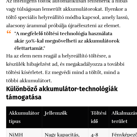
Az intelligens töltők automatikusan felismerik a hibás
vagy túlságosan lemerült akkumulátorokat. Ilyenkor a
töltő speciális helyreállító módba kapcsol, amely lassú,
alacsony árammal próbálja újraéleszteni az elemet.
"A megfelelő töltési technológia használata
akár 50%-kal megnövelheti az akkumulátorok
élettartamát."
Ha az elem nem reagál a helyreállító töltésre, a
készülék hibajelzést ad, és megakadályozza a további
töltési kísérletet. Ez megvédi mind a töltőt, mind a
többi akkumulátort.
Különböző akkumulátor-technológiák
támogatása
Akkumulátor
Jellemzők
Töltési
Alkalmazás
típus
idő
terület
NiMH
Nagy kapacitás,
4-8
Fényképező