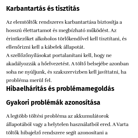
Karbantartás és tisztítás
Az elemtöltők rendszeres karbantartása biztosítja a
hosszú élettartamot és megbízható működést. Az
érintkezőket alkoholos törlőkendővel kell tisztítani, és
ellenőrizni kell a kábelek állapotát.
A szellőzőnyílásokat portalanítani kell, hogy ne
akadályozzák a hőelvezetést. A töltő belsejébe azonban
soha ne nyúljunk, és szakszervizben kell javíttatni, ha
probléma merül fel.
Hibaelhárítás és problémamegoldás
Gyakori problémák azonosítása
A legtöbb töltési probléma az akkumulátorok
állapotából vagy a helytelen használatból ered. A Varta
töltők hibajelző rendszere segít azonosítani a