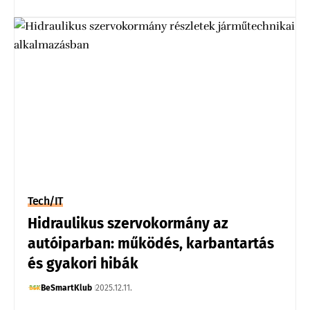
Tech/IT
Hidraulikus szervokormány az
autóiparban: működés, karbantartás
és gyakori hibák
BeSmartKlub
2025.12.11.