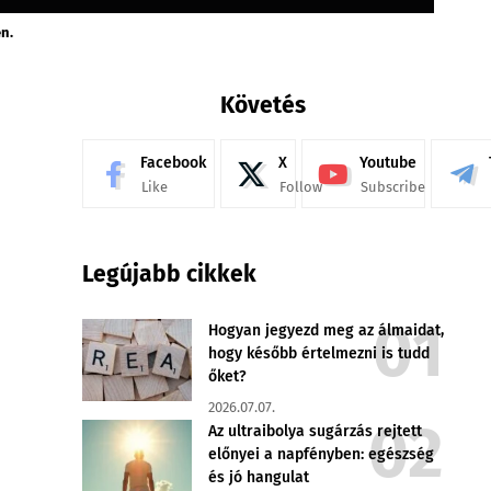
n.
Követés
Facebook
X
Youtube
Like
Follow
Subscribe
Legújabb cikkek
Hogyan jegyezd meg az álmaidat,
hogy később értelmezni is tudd
őket?
2026.07.07.
Az ultraibolya sugárzás rejtett
előnyei a napfényben: egészség
és jó hangulat