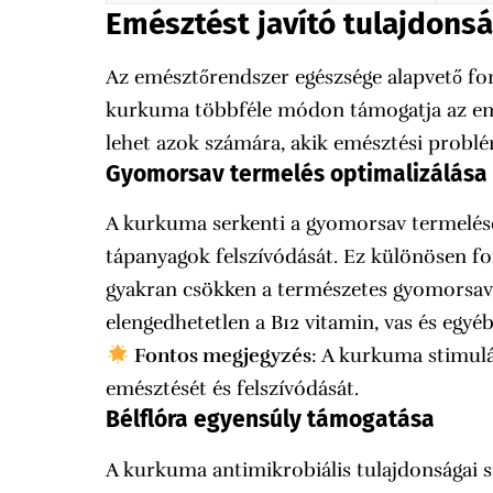
Emésztést javító tulajdons
Az emésztőrendszer egészsége alapvető fon
kurkuma többféle módon támogatja az emé
lehet azok számára, akik emésztési probl
Gyomorsav termelés optimalizálása
A kurkuma serkenti a gyomorsav termelését
tápanyagok felszívódását. Ez különösen fo
gyakran csökken a természetes gyomorsav 
elengedhetetlen a B12 vitamin, vas és egyé
Fontos megjegyzés
: A kurkuma stimulál
emésztését és felszívódását.
Bélflóra egyensúly támogatása
A kurkuma antimikrobiális tulajdonságai 