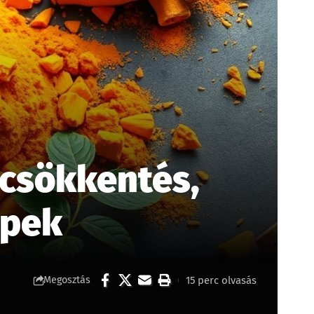
scsökkentés,
ppek
15 perc olvasás
Megosztás