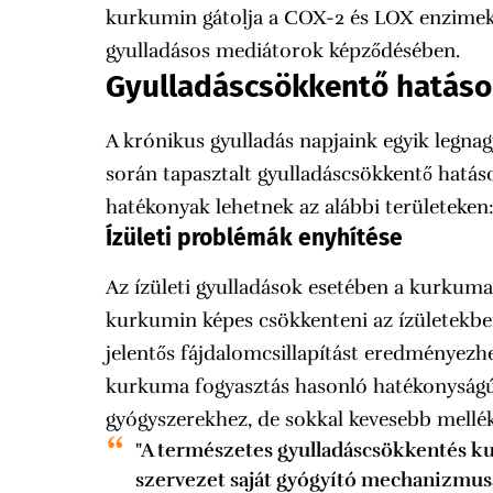
kurkumin gátolja a COX-2 és LOX enzimeke
gyulladásos mediátorok képződésében.
Gyulladáscsökkentő hatáso
A krónikus gyulladás napjaink egyik legna
során tapasztalt gyulladáscsökkentő hatás
hatékonyak lehetnek az alábbi területeken
Ízületi problémák enyhítése
Az ízületi gyulladások esetében a kurkum
kurkumin képes csökkenteni az ízületekb
jelentős fájdalomcsillapítást eredményezh
kurkuma fogyasztás hasonló hatékonyságú
gyógyszerekhez, de sokkal kevesebb mellék
"A természetes gyulladáscsökkentés k
szervezet saját gyógyító mechanizmus