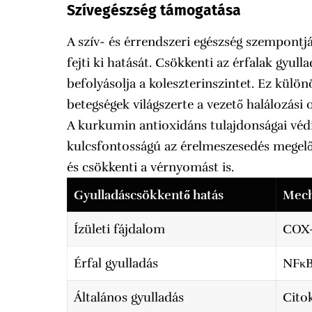
Szívegészség támogatása
A szív- és érrendszeri egészség szempon
fejti ki hatását. Csökkenti az érfalak gyull
befolyásolja a koleszterinszintet. Ez külön
betegségek világszerte a vezető halálozási
A kurkumin antioxidáns tulajdonságai védi
kulcsfontosságú az érelmeszesedés megelőz
és csökkenti a vérnyomást is.
Gyulladáscsökkentő hatás
Mec
Ízületi fájdalom
COX-
Érfal gyulladás
NFκB
Általános gyulladás
Cito