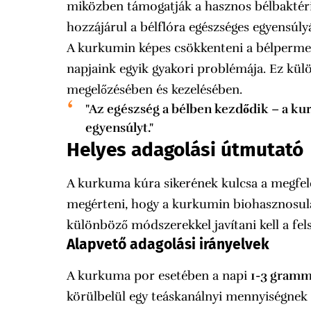
miközben támogatják a hasznos bélbaktér
hozzájárul a bélflóra egészséges egyensúl
A kurkumin képes csökkenteni a bélpermeab
napjaink egyik gyakori problémája. Ez k
megelőzésében és kezelésében.
"Az egészség a bélben kezdődik – a kur
egyensúlyt."
Helyes adagolási útmutató
A kurkuma kúra sikerének kulcsa a megfel
megérteni, hogy a kurkumin biohasznosulá
különböző módszerekkel javítani kell a fel
Alapvető adagolási irányelvek
A kurkuma por esetében a napi
1-3 gram
körülbelül egy teáskanálnyi mennyiségnek 