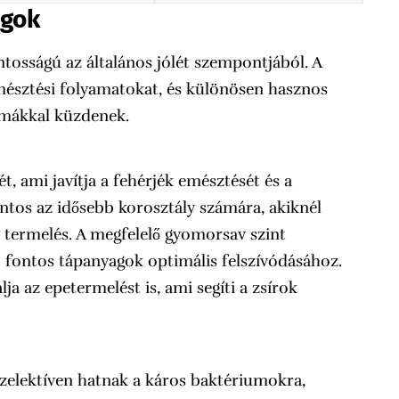
ágok
tosságú az általános jólét szempontjából. A
sztési folyamatokat, és különösen hasznos
émákkal küzdenek.
, ami javítja a fehérjék emésztését és a
ntos az idősebb korosztály számára, akiknél
termelés. A megfelelő gyomorsav szint
b fontos tápanyagok optimális felszívódásához.
ja az epetermelést is, ami segíti a zsírok
szelektíven hatnak a káros baktériumokra,