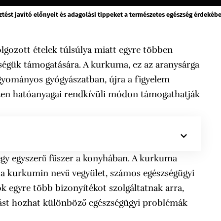
tést javító előnyeit és adagolási tippeket a természetes egészség érdekébe
lgozott ételek túlsúlya miatt egyre többen
égük támogatására. A kurkuma, ez az aranysárga
agyományos gyógyászatban, újra a figyelem
szen hatóanyagai rendkívüli módon támogathatják
egy egyszerű fűszer a konyhában. A kurkuma
a kurkumin nevű vegyület, számos egészségügyi
k egyre több bizonyítékot szolgáltatnak arra,
ulást hozhat különböző egészségügyi problémák