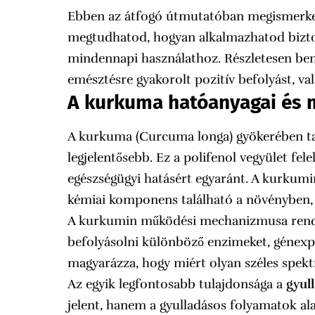
Ebben az átfogó útmutatóban megismerked
megtudhatod, hogyan alkalmazhatod bizto
mindennapi használathoz. Részletesen bem
emésztésre gyakorolt pozitív befolyást, val
A kurkuma hatóanyagai és
A kurkuma (Curcuma longa) gyökerében tal
legjelentősebb. Ez a polifenol vegyület felel
egészségügyi hatásért egyaránt. A kurkum
kémiai komponens található a növényben, 
A kurkumin működési mechanizmusa rendkí
befolyásolni különböző enzimeket, génexpres
magyarázza, hogy miért olyan széles spe
Az egyik legfontosabb tulajdonsága a
gyul
jelent, hanem a gyulladásos folyamatok a