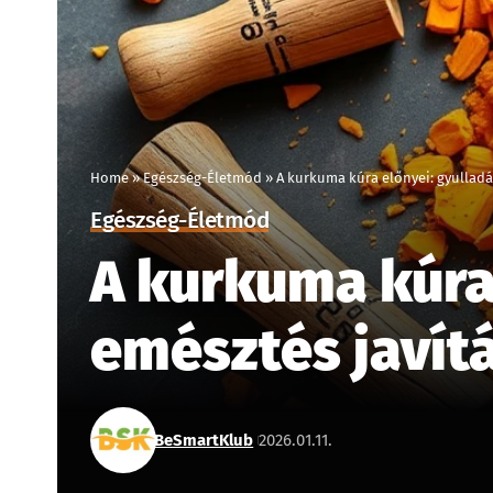
Home
»
Egészség-Életmód
»
A kurkuma kúra előnyei: gyulladá
Egészség-Életmód
A kurkuma kúra
emésztés javít
BeSmartKlub
2026.01.11.