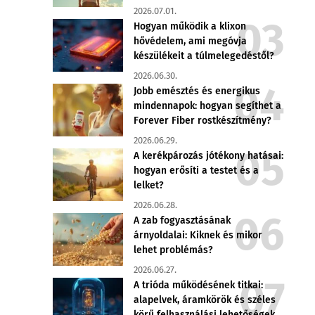
2026.07.01.
Hogyan működik a klixon
hővédelem, ami megóvja
készülékeit a túlmelegedéstől?
2026.06.30.
Jobb emésztés és energikus
mindennapok: hogyan segíthet a
Forever Fiber rostkészítmény?
2026.06.29.
A kerékpározás jótékony hatásai:
hogyan erősíti a testet és a
lelket?
2026.06.28.
A zab fogyasztásának
árnyoldalai: Kiknek és mikor
lehet problémás?
2026.06.27.
A trióda működésének titkai:
alapelvek, áramkörök és széles
körű felhasználási lehetőségek