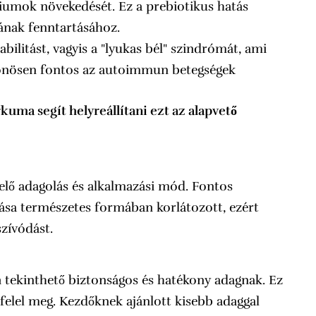
iumok növekedését. Ez a prebiotikus hatás
yának fenntartásához.
ilitást, vagyis a "lyukas bél" szindrómát, ami
ülönösen fontos az autoimmun betegségek
kuma segít helyreállítani ezt az alapvető
elő adagolás és alkalmazási mód. Fontos
sa természetes formában korlátozott, ezért
szívódást.
m
tekinthető biztonságos és hatékony adagnak. Ez
felel meg. Kezdőknek ajánlott kisebb adaggal