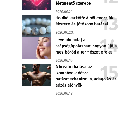
életmentő szerepe
2026.06.21.
Holdkő karkötő: A női energiák
ékszere és jótékony hatásai
2026.06.20.
Levendulaolaj a
szépségápolásban: hogyan újítja
meg bőröd a természet ereje?
2026.06.19.
A kreatin hatása az
izomnövekedésre:
hatásmechanizmus, adagolás és
edzés előnyök
2026.06.18.