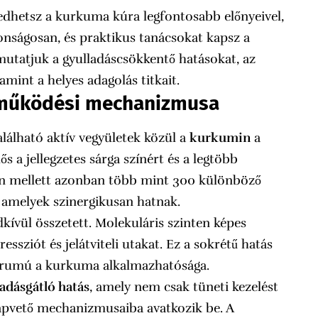
hetsz a kurkuma kúra legfontosabb előnyeivel,
nságosan, és praktikus tanácsokat kapsz a
utatjuk a gyulladáscsökkentő hatásokat, az
amint a helyes adagolás titkait.
 működési mechanizmusa
álható aktív vegyületek közül a
kurkumin
a
ős a jellegzetes sárga színért és a legtöbb
in mellett azonban több mint 300 különböző
amelyek szinergikusan hatnak.
vül összetett. Molekuláris szinten képes
sziót és jelátviteli utakat. Ez a sokrétű hatás
ktrumú a kurkuma alkalmazhatósága.
ladásgátló hatás
, amely nem csak tüneti kezelést
lapvető mechanizmusaiba avatkozik be. A