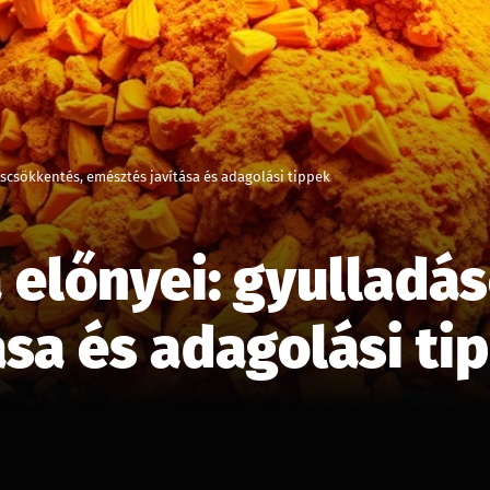
scsökkentés, emésztés javítása és adagolási tippek
 előnyei: gyulladá
ása és adagolási ti