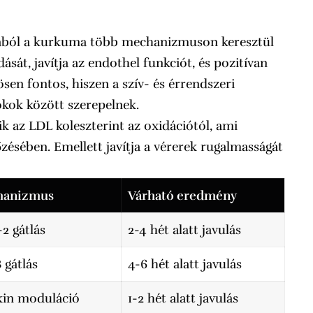
tjából a kurkuma több mechanizmuson keresztül
adását, javítja az endothel funkciót, és pozitívan
ösen fontos, hiszen a szív- és érrendszeri
 okok között szerepelnek.
k az LDL koleszterint az oxidációtól, ami
ésében. Emellett javítja a vérerek rugalmasságát
hanizmus
Várható eredmény
2 gátlás
2-4 hét alatt javulás
 gátlás
4-6 hét alatt javulás
kin moduláció
1-2 hét alatt javulás