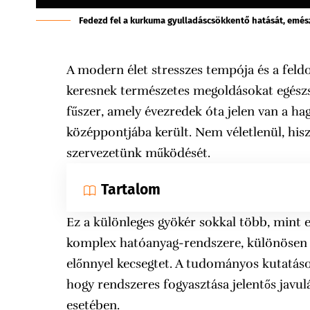
Fedezd fel a kurkuma gyulladáscsökkentő hatását, emész
A modern élet stresszes tempója és a feldo
keresnek természetes megoldásokat egészs
fűszer, amely évezredek óta jelen van a h
középpontjába került. Nem véletlenül, hi
szervezetünk működését.
Tartalom
Ez a különleges gyökér sokkal több, mint 
komplex hatóanyag-rendszere, különösen 
előnnyel kecsegtet. A tudományos kutatáso
hogy rendszeres fogyasztása jelentős jav
esetében.