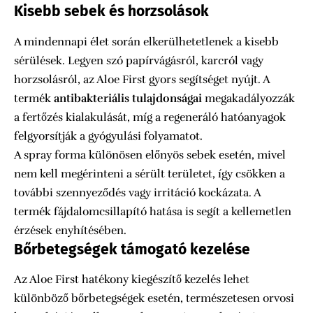
Kisebb sebek és horzsolások
A mindennapi élet során elkerülhetetlenek a kisebb
sérülések. Legyen szó papírvágásról, karc­ról vagy
horzsol­ásról, az Aloe First gyors segítséget nyújt. A
termék
antibakteriális tulajdonságai
megakadályozzák
a fertőzés kialakulását, míg a regeneráló hatóanyagok
felgyorsítják a gyógyulási folyamatot.
A spray forma különösen előnyös sebek esetén, mivel
nem kell megérinteni a sérült területet, így csökken a
további szennyeződés vagy irritáció kockázata. A
termék fájdalomcsillapító hatása is segít a kellemetlen
érzések enyhítésében.
Bőrbetegségek támogató kezelése
Az Aloe First hatékony kiegészítő kezelés lehet
különböző bőrbetegségek esetén, természetesen orvosi