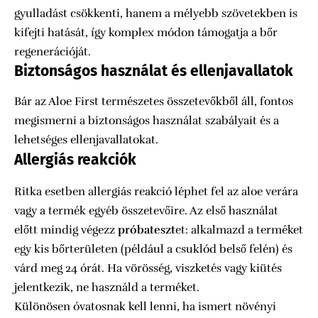
gyulladást csökkenti, hanem a mélyebb szövetekben is
kifejti hatását, így komplex módon támogatja a bőr
regenerációját.
Biztonságos használat és ellenjavallatok
Bár az Aloe First természetes összetevőkből áll, fontos
megismerni a biztonságos használat szabályait és a
lehetséges ellenjavallatokat.
Allergiás reakciók
Ritka esetben allergiás reakció léphet fel az aloe verára
vagy a termék egyéb összetevőire. Az első használat
előtt mindig végezz
próbateszt
et: alkalmazd a terméket
egy kis bőrterületen (például a csuklód belső felén) és
várd meg 24 órát. Ha vörösség, viszketés vagy kiütés
jelentkezik, ne használd a terméket.
Különösen óvatosnak kell lenni, ha ismert növényi