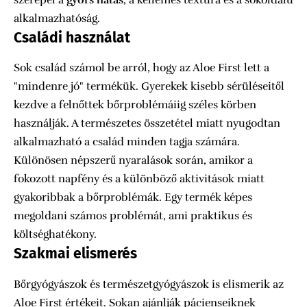
szerepel a
gyors hatás
, a kellemes textúra és a sokoldalú
alkalmazhatóság.
Családi használat
Sok család számol be arról, hogy az Aloe First lett a
"mindenre jó" termékük. Gyerekek kisebb sérüléseitől
kezdve a felnőttek bőrproblémáiig széles körben
használják. A természetes összetétel miatt nyugodtan
alkalmazható a család minden tagja számára.
Különösen népszerű nyaralások során, amikor a
fokozott napfény és a különböző aktivitások miatt
gyakoribbak a bőrproblémák. Egy termék képes
megoldani számos problémát, ami praktikus és
költséghatékony.
Szakmai elismerés
Bőrgyógyászok és természetgyógyászok is elismerik az
Aloe First értékeit. Sokan ajánlják pácienseiknek