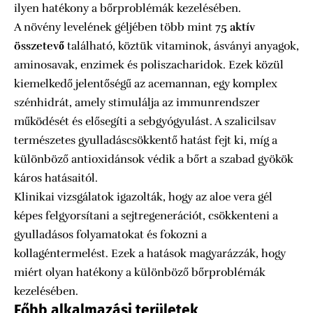
ilyen hatékony a bőrproblémák kezelésében.
A növény levelének géljében több mint
75 aktív
összetevő
található, köztük vitaminok, ásványi anyagok,
aminosavak, enzimek és poliszacharidok. Ezek közül
kiemelkedő jelentőségű az acemannan, egy komplex
szénhidrát, amely stimulálja az immunrendszer
működését és elősegíti a sebgyógyulást. A szalicilsav
természetes gyulladáscsökkentő hatást fejt ki, míg a
különböző antioxidánsok védik a bőrt a szabad gyökök
káros hatásaitól.
Klinikai vizsgálatok igazolták, hogy az aloe vera gél
képes felgyorsítani a sejtregenerációt, csökkenteni a
gyulladásos folyamatokat és fokozni a
kollagéntermelést. Ezek a hatások magyarázzák, hogy
miért olyan hatékony a különböző bőrproblémák
kezelésében.
Főbb alkalmazási területek