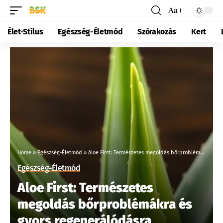
Aa
Élet-Stílus
Egészség-Életmód
Szórakozás
Kert
Home
»
Egészség-Életmód
»
Aloe First: Természetes megoldás bőrproblémákra és gyors regenerálódásra
Egészség-Életmód
Aloe First: Természetes
megoldás bőrproblémákra és
gyors regenerálódásra