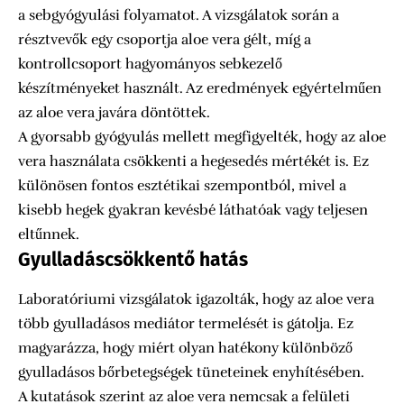
a sebgyógyulási folyamatot. A vizsgálatok során a
résztvevők egy csoportja aloe vera gélt, míg a
kontrollcsoport hagyományos sebkezelő
készítményeket használt. Az eredmények egyértelműen
az aloe vera javára döntöttek.
A gyorsabb gyógyulás mellett megfigyelték, hogy az aloe
vera használata csökkenti a hegesedés mértékét is. Ez
különösen fontos esztétikai szempontból, mivel a
kisebb hegek gyakran kevésbé láthatóak vagy teljesen
eltűnnek.
Gyulladáscsökkentő hatás
Laboratóriumi vizsgálatok igazolták, hogy az aloe vera
több gyulladásos mediátor termelését is gátolja. Ez
magyarázza, hogy miért olyan hatékony különböző
gyulladásos bőrbetegségek tüneteinek enyhítésében.
A kutatások szerint az aloe vera nemcsak a felületi