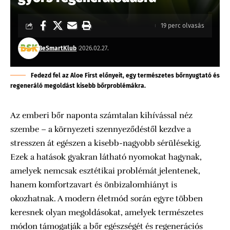
19 perc olvasás
BeSmartKlub
2026.02.27.
Fedezd fel az Aloe First előnyeit, egy természetes bőrnyugtató és
regeneráló megoldást kisebb bőrproblémákra.
Az emberi bőr naponta számtalan kihívással néz
szembe – a környezeti szennyeződéstől kezdve a
stresszen át egészen a kisebb-nagyobb sérülésekig.
Ezek a hatások gyakran látható nyomokat hagynak,
amelyek nemcsak esztétikai problémát jelentenek,
hanem komfortzavart és önbizalomhiányt is
okozhatnak. A modern életmód során egyre többen
keresnek olyan megoldásokat, amelyek természetes
módon támogatják a bőr egészségét és regenerációs