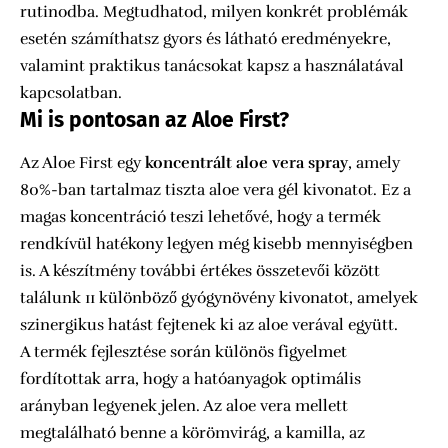
rutinodba. Megtudhatod, milyen konkrét problémák
esetén számíthatsz gyors és látható eredményekre,
valamint praktikus tanácsokat kapsz a használatával
kapcsolatban.
Mi is pontosan az Aloe First?
Az Aloe First egy
koncentrált aloe vera spray
, amely
80%-ban tartalmaz tiszta aloe vera gél kivonatot. Ez a
magas koncentráció teszi lehetővé, hogy a termék
rendkívül hatékony legyen még kisebb mennyiségben
is. A készítmény további értékes összetevői között
találunk 11 különböző gyógynövény kivonatot, amelyek
szinergikus hatást fejtenek ki az aloe verával együtt.
A termék fejlesztése során különös figyelmet
fordítottak arra, hogy a hatóanyagok optimális
arányban legyenek jelen. Az aloe vera mellett
megtalálható benne a körömvirág, a kamilla, az