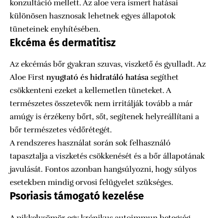
konzultáció mellett. Az aloe vera ismert hatásai
különösen hasznosak lehetnek egyes állapotok
tüneteinek enyhítésében.
Ekcéma és dermatitisz
Az ekcémás bőr gyakran szuvas, viszkető és gyulladt. Az
Aloe First
nyugtató és hidratáló hatása
segíthet
csökkenteni ezeket a kellemetlen tüneteket. A
természetes összetevők nem irritálják tovább a már
amúgy is érzékeny bőrt, sőt, segítenek helyreállítani a
bőr természetes védőrétegét.
A rendszeres használat során sok felhasználó
tapasztalja a viszketés csökkenését és a bőr állapotának
javulását. Fontos azonban hangsúlyozni, hogy súlyos
esetekben mindig orvosi felügyelet szükséges.
Psoriasis támogató kezelése
A pikkelysömör egy krónikus autoimmun betegség,