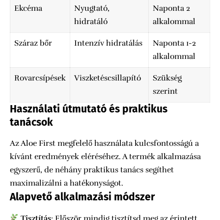
Ekcéma
Nyugtató,
Naponta 2
hidratáló
alkalommal
Száraz bőr
Intenzív hidratálás
Naponta 1-2
alkalommal
Rovarcsípések
Viszketéscsillapító
Szükség
szerint
Használati útmutató és praktikus
tanácsok
Az Aloe First megfelelő használata kulcsfontosságú a
kívánt eredmények eléréséhez. A termék alkalmazása
egyszerű, de néhány praktikus tanács segíthet
maximalizálni a hatékonyságot.
Alapvető alkalmazási módszer
Tisztítás
: Először mindig tisztítsd meg az érintett