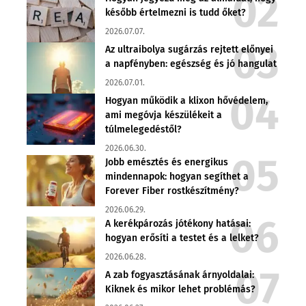
később értelmezni is tudd őket?
2026.07.07.
Az ultraibolya sugárzás rejtett előnyei
a napfényben: egészség és jó hangulat
2026.07.01.
Hogyan működik a klixon hővédelem,
ami megóvja készülékeit a
túlmelegedéstől?
2026.06.30.
Jobb emésztés és energikus
mindennapok: hogyan segíthet a
Forever Fiber rostkészítmény?
2026.06.29.
A kerékpározás jótékony hatásai:
hogyan erősíti a testet és a lelket?
2026.06.28.
A zab fogyasztásának árnyoldalai:
Kiknek és mikor lehet problémás?