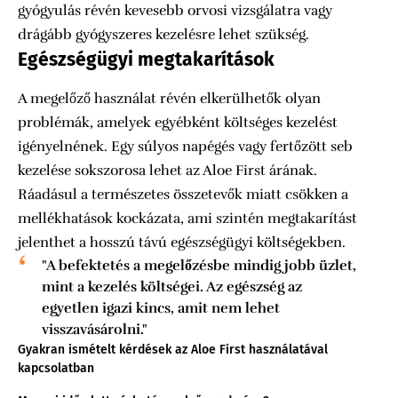
gyógyulás révén kevesebb orvosi vizsgálatra vagy
drágább gyógyszeres kezelésre lehet szükség.
Egészségügyi megtakarítások
A megelőző használat révén elkerülhetők olyan
problémák, amelyek egyébként költséges kezelést
igényelnének. Egy súlyos napégés vagy fertőzött seb
kezelése sokszorosa lehet az Aloe First árának.
Ráadásul a természetes összetevők miatt csökken a
mellékhatások kockázata, ami szintén megtakarítást
jelenthet a hosszú távú egészségügyi költségekben.
"A befektetés a megelőzésbe mindig jobb üzlet,
mint a kezelés költségei. Az egészség az
egyetlen igazi kincs, amit nem lehet
visszavásárolni."
Gyakran ismételt kérdések az Aloe First használatával
kapcsolatban