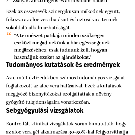
Zsálya
: Adsztringens és antioxidáns hatású
Ezek az összetevők szinergikusan működnek együtt,
fokozva az aloe vera hatásait és biztosítva a termék
sokoldalú alkalmazhatóságát.
"A természet patikája minden szükséges
eszközt megad nekünk a bőr egészségének
megőrzéséhez, csak tudnunk kell, hogyan
használjuk ezeket az ajándékokat."
Tudományos kutatások és eredmények
Az elmúlt évtizedekben számos tudományos vizsgálat
foglalkozott az aloe vera hatásaival. Ezek a kutatások
meggyőző bizonyítékokat szolgáltattak a növény
gyógyító tulajdonságaira vonatkozóan.
Sebgyógyulási vizsgálatok
Kontrollált klinikai vizsgálatok során kimutatták, hogy
az aloe vera gél alkalmazása
30-50%-kal felgyorsíthatja