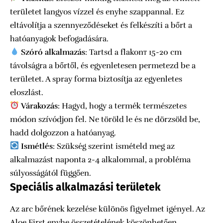
területet langyos vízzel és enyhe szappannal. Ez
eltávolítja a szennyeződéseket és felkészíti a bőrt a
hatóanyagok befogadására.
Szóró alkalmazás
: Tartsd a flakonт 15-20 cm
távolságra a bőrtől, és egyenletesen permetezd be a
területet. A spray forma biztosítja az egyenletes
eloszlást.
Várakozás
: Hagyd, hogy a termék természetes
módon szívódjon fel. Ne töröld le és ne dörzsöld be,
hadd dolgozzon a hatóanyag.
Ismétlés
: Szükség szerint ismételd meg az
alkalmazást naponta 2-4 alkalommal, a probléma
súlyosságától függően.
Speciális alkalmazási területek
Az arc bőrének kezelése különös figyelmet igényel. Az
Aloe First enyhe összetételének köszönhetően