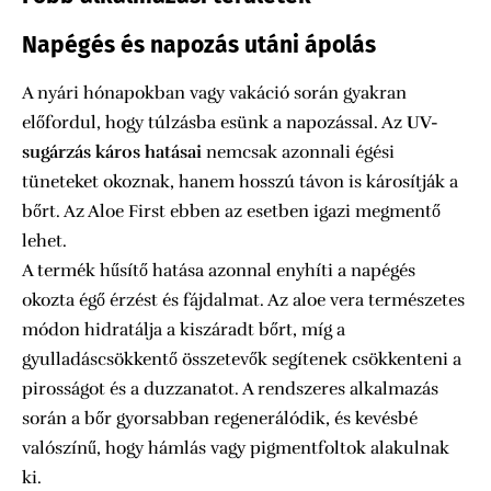
Napégés és napozás utáni ápolás
A nyári hónapokban vagy vakáció során gyakran
előfordul, hogy túlzásba esünk a napozással. Az
UV-
sugárzás káros hatásai
nemcsak azonnali égési
tüneteket okoznak, hanem hosszú távon is károsítják a
bőrt. Az Aloe First ebben az esetben igazi megmentő
lehet.
A termék hűsítő hatása azonnal enyhíti a napégés
okozta égő érzést és fájdalmat. Az aloe vera természetes
módon hidratálja a kiszáradt bőrt, míg a
gyulladáscsökkentő összetevők segítenek csökkenteni a
pirosságot és a duzzanatot. A rendszeres alkalmazás
során a bőr gyorsabban regenerálódik, és kevésbé
valószínű, hogy hámlás vagy pigmentfoltok alakulnak
ki.