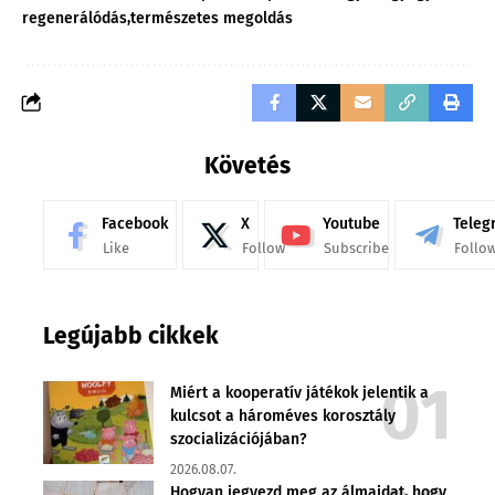
regenerálódás
természetes megoldás
Követés
Facebook
X
Youtube
Teleg
Like
Follow
Subscribe
Follo
Legújabb cikkek
Miért a kooperatív játékok jelentik a
kulcsot a hároméves korosztály
szocializációjában?
2026.08.07.
Hogyan jegyezd meg az álmaidat, hogy