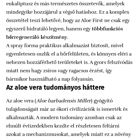
eukaliptusz és más természetes összetevők, amelyek
mindegyike hozzájárul a végső hatáshoz. Ez a komplex
összetétel teszi lehetővé, hogy az Aloe First ne csak egy
egyszerű hidratáló legyen, hanem egy
többfunkciós
bőrregeneráló készítmény
.
A spray forma praktikus alkalmazást biztosít, mivel
egyenletesen oszlik el a bőrfelületen, és könnyen eléri a
nehezen hozzáférhető területeket is. A gyors felszívódás
miatt nem hagy zsíros vagy ragacsos érzést, így
bármikor használható a nap folyamán.
Az aloe vera tudományos háttere
Az aloe vera (
Aloe barbadensis Miller
) gyógyító
tulajdonságait már az ókori civilizációk is ismerték és
alkalmazták. A modern tudomány azonban csak az
elmúlt évtizedekben kezdte el részletesen feltárni
azokat a mechanizmusokat, amelyek miatt ez a növény