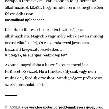
bőrápoló termékekkel. Várj azonban 10-15 percet az
alkalmazások között, hogy minden termék megfelelően
felszívódhasson.
Használható nyílt seben?
Kisebb, felületes sebek esetén biztonságosan
alkalmazható. Nagyobb vagy mély sebek esetén mindig
orvosi ellátást kérj, és csak szakorvosi javaslatra
használd kiegészítő kezelésként.
Mit tegyek, ha allergiás reakció lép fel?
Azonnal hagyd abba a használatot és mosd le a
területet bő vízzel. Ha a tünetek súlyosak vagy nem
múlnak el, fordulj orvoshoz. Mindig végezz próbateszt
az első használat előtt.
TAGGED:
aloe vera
bőrápolás
bőrproblémák
gyors gyógyulás