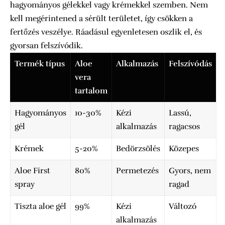
hagyományos gélekkel vagy krémekkel szemben. Nem
kell megérintened a sérült területet, így csökken a
fertőzés veszélye. Ráadásul egyenletesen oszlik el, és
gyorsan felszívódik.
Termék típus
Aloe
Alkalmazás
Felszívódás
vera
tartalom
Hagyományos
10-30%
Kézi
Lassú,
gél
alkalmazás
ragacsos
Krémek
5-20%
Bedörzsölés
Közepes
Aloe First
80%
Permetezés
Gyors, nem
spray
ragad
Tiszta aloe gél
99%
Kézi
Változó
alkalmazás