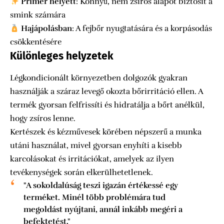
Primer helyett
: Könnyű, nem zsíros alapot biztosít a
smink számára
Hajápolásban
: A fejbőr nyugtatására és a korpásodás
csökkentésére
Különleges helyzetek
Légkondicionált környezetben dolgozók gyakran
használják a száraz levegő okozta bőrirritáció ellen. A
termék gyorsan felfrissíti és hidratálja a bőrt anélkül,
hogy zsíros lenne.
Kertészek és kézművesek körében népszerű a munka
utáni használat, mivel gyorsan enyhíti a kisebb
karcolásokat és irritációkat, amelyek az ilyen
tevékenységek során elkerülhetetlenek.
"A sokoldalúság teszi igazán értékessé egy
terméket. Minél több problémára tud
megoldást nyújtani, annál inkább megéri a
befektetést."