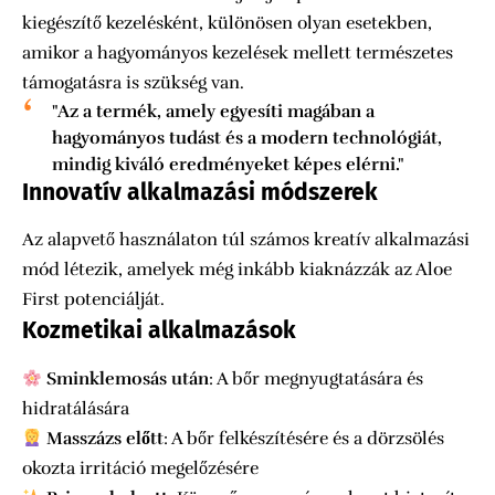
kiegészítő kezelésként, különösen olyan esetekben,
amikor a hagyományos kezelések mellett természetes
támogatásra is szükség van.
"Az a termék, amely egyesíti magában a
hagyományos tudást és a modern technológiát,
mindig kiváló eredményeket képes elérni."
Innovatív alkalmazási módszerek
Az alapvető használaton túl számos kreatív alkalmazási
mód létezik, amelyek még inkább kiaknázzák az Aloe
First potenciálját.
Kozmetikai alkalmazások
Sminklemosás után
: A bőr megnyugtatására és
hidratálására
Masszázs előtt
: A bőr felkészítésére és a dörzsölés
okozta irritáció megelőzésére