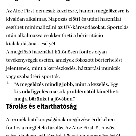
Az Aloe First nemcsak kezelésre, hanem
megelőzésre
is
kiválóan alkalmas. Napozás előtti és utáni használat
segíthet minimalizálni az UV-károsodásokat. Sportolás
után alkalmazva csökkentheti a bőrirritáció
kialakulásának esélyét.
A megelőző használat különösen fontos olyan
tevékenységek esetén, amelyek fokozott bőrterhelést
jelentenek, mint a kertészkedés, háztartási munkák
vagy szabadtéri sportok.
"A megelőzés mindig jobb, mint a kezelés. Egy
kis odafigyelés ma sok problémától kímélheti
meg a bőrünket a jövőben."
Tárolás és eltarthatóság
A termék hatékonyságának megőrzése érdekében
fontos a megfelelő tárolás. Az Aloe First-öt hűvös,