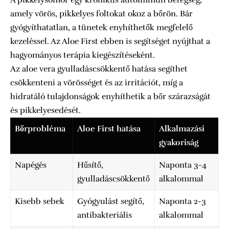
amely vörös, pikkelyes foltokat okoz a bőrön. Bár
gyógyíthatatlan, a tünetek enyhíthetők megfelelő
kezeléssel. Az Aloe First ebben is segítséget nyújthat a
hagyományos terápia kiegészítéseként.
Az aloe vera gyulladáscsökkentő hatása segíthet
csökkenteni a vörösséget és az irritációt, míg a
hidratáló tulajdonságok enyhíthetik a bőr szárazságát
és pikkelyesedését.
Bőrprobléma
Aloe First hatása
Alkalmazási
gyakoriság
Napégés
Hűsítő,
Naponta 3-4
gyulladáscsökkentő
alkalommal
Kisebb sebek
Gyógyulást segítő,
Naponta 2-3
antibakteriális
alkalommal