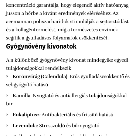
koncentráció garantálja, hogy elegendő aktív hatóanyag
jusson a bőrbe a kívánt eredmények eléréséhez. Az
acemannan poliszacharidok stimulálják a sejtosztódást
és a kollagéntermelést, míg a természetes enzimek
segítik a gyulladásos folyamatok csökkentését.
Gyógynövény kivonatok
A 11 különböző gyógynövény kivonat mindegyike egyedi
tulajdonságokkal rendelkezik:
Körömvirág (Calendula)
: Erős gyulladáscsökkentő és
sebgyógyító hatású
Kamilla
: Nyugtató és antiallergiás tulajdonságokkal
bír
Eukaliptusz
: Antibakteriális és frissítő hatású
Levendula
: Stresszoldó és bőrnyugtató