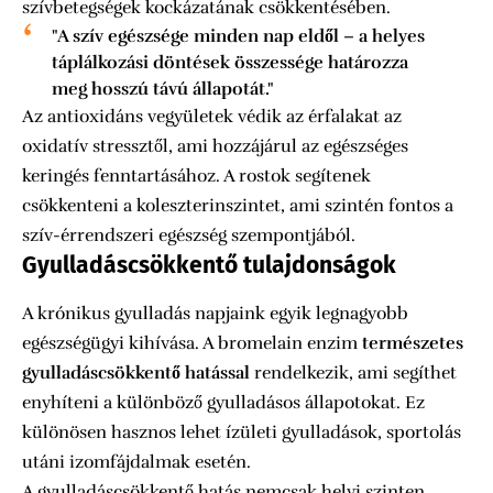
szívbetegségek kockázatának csökkentésében.
"A szív egészsége minden nap eldől – a helyes
táplálkozási döntések összessége határozza
meg hosszú távú állapotát."
Az antioxidáns vegyületek védik az érfalakat az
oxidatív stressztől, ami hozzájárul az egészséges
keringés fenntartásához. A rostok segítenek
csökkenteni a koleszterinszintet, ami szintén fontos a
szív-érrendszeri egészség szempontjából.
Gyulladáscsökkentő tulajdonságok
A krónikus gyulladás napjaink egyik legnagyobb
egészségügyi kihívása. A bromelain enzim
természetes
gyulladáscsökkentő hatással
rendelkezik, ami segíthet
enyhíteni a különböző gyulladásos állapotokat. Ez
különösen hasznos lehet ízületi gyulladások, sportolás
utáni izomfájdalmak esetén.
A gyulladáscsökkentő hatás nemcsak helyi szinten