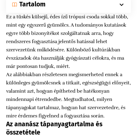
Tartalom
Ez a tüskés külsejű, édes ízű trópusi csoda sokkal több,
mint egy egyszerű gyümölcs. A tudományos kutatások
egyre több bizonyítékot szolgáltatnak arra, hogy
rendszeres fogyasztása jelentős hatással lehet
szervezetünk működésére. Különböző kultúrákban
évszázadok óta használják gyógyászati célokra, és ma
már pontosan tudjuk, miért.
Az alábbiakban részletesen megismerheted ennek a
különleges gyümölcsnek a titkait, egészségügyi előnyeit,
valamint azt, hogyan építheted be hatékonyan
mindennapi étrendedbe. Megtudhatod, milyen
tápanyagokat tartalmaz, hogyan hat szervezetedre, és
mire érdemes figyelned a fogyasztása során.
Az ananász tápanyagtartalma és
összetétele