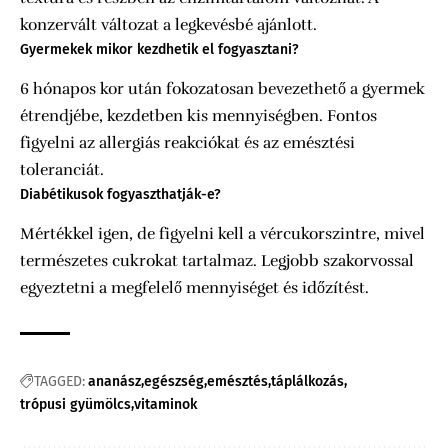
konzervált változat a legkevésbé ajánlott.
Gyermekek mikor kezdhetik el fogyasztani?
6 hónapos kor után fokozatosan bevezethető a gyermek
étrendjébe, kezdetben kis mennyiségben. Fontos
figyelni az allergiás reakciókat és az emésztési
toleranciát.
Diabétikusok fogyaszthatják-e?
Mértékkel igen, de figyelni kell a vércukorszintre, mivel
természetes cukrokat tartalmaz. Legjobb szakorvossal
egyeztetni a megfelelő mennyiséget és időzítést.
TAGGED:
ananász
egészség
emésztés
táplálkozás
trópusi gyümölcs
vitaminok