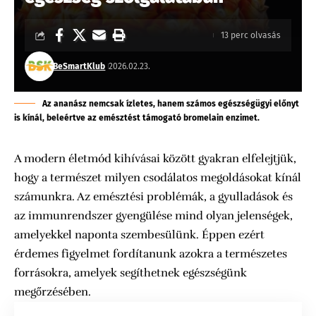
13 perc olvasás
BeSmartKlub
2026.02.23.
Az ananász nemcsak ízletes, hanem számos egészségügyi előnyt
is kínál, beleértve az emésztést támogató bromelain enzimet.
A modern életmód kihívásai között gyakran elfelejtjük,
hogy a természet milyen csodálatos megoldásokat kínál
számunkra. Az emésztési problémák, a gyulladások és
az immunrendszer gyengülése mind olyan jelenségek,
amelyekkel naponta szembesülünk. Éppen ezért
érdemes figyelmet fordítanunk azokra a természetes
forrásokra, amelyek segíthetnek egészségünk
megőrzésében.