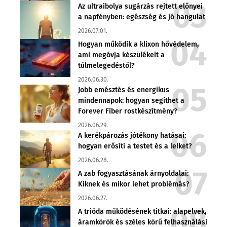
Az ultraibolya sugárzás rejtett előnyei
a napfényben: egészség és jó hangulat
2026.07.01.
Hogyan működik a klixon hővédelem,
ami megóvja készülékeit a
túlmelegedéstől?
2026.06.30.
Jobb emésztés és energikus
mindennapok: hogyan segíthet a
Forever Fiber rostkészítmény?
2026.06.29.
A kerékpározás jótékony hatásai:
hogyan erősíti a testet és a lelket?
2026.06.28.
A zab fogyasztásának árnyoldalai:
Kiknek és mikor lehet problémás?
2026.06.27.
A trióda működésének titkai: alapelvek,
áramkörök és széles körű felhasználási