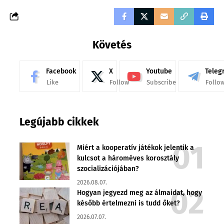
Követés
Facebook
X
Youtube
Teleg
Like
Follow
Subscribe
Follo
Legújabb cikkek
Miért a kooperatív játékok jelentik a
kulcsot a hároméves korosztály
szocializációjában?
2026.08.07.
Hogyan jegyezd meg az álmaidat, hogy
később értelmezni is tudd őket?
2026.07.07.