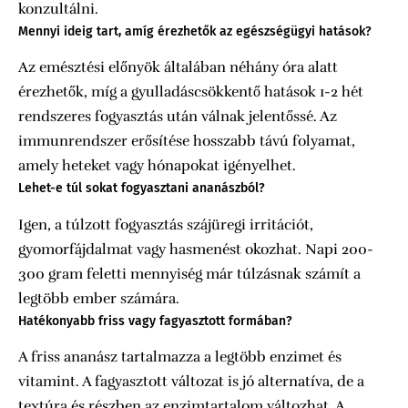
konzultálni.
Mennyi ideig tart, amíg érezhetők az egészségügyi hatások?
Az emésztési előnyök általában néhány óra alatt
érezhetők, míg a gyulladáscsökkentő hatások 1-2 hét
rendszeres fogyasztás után válnak jelentőssé. Az
immunrendszer erősítése hosszabb távú folyamat,
amely heteket vagy hónapokat igényelhet.
Lehet-e túl sokat fogyasztani ananászból?
Igen, a túlzott fogyasztás szájüregi irritációt,
gyomorfájdalmat vagy hasmenést okozhat. Napi 200-
300 gram feletti mennyiség már túlzásnak számít a
legtöbb ember számára.
Hatékonyabb friss vagy fagyasztott formában?
A friss ananász tartalmazza a legtöbb enzimet és
vitamint. A fagyasztott változat is jó alternatíva, de a
textúra és részben az enzimtartalom változhat. A