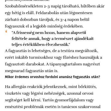
Szobahőmérsékleten 2-3 napig tárolható, hűtőben akár
egy hétig is eláll. Feldarabolás után légmentesen
zárható dobozban tároljuk, és 3-4 napon belül
fogyasszuk el a legjobb minőség érdekében.
"A frissesség nem luxus, hanem alapvető
feltétele annak, hogy a természet ajándékait
teljes értékükben élvezhessük."
A fagyasztás is lehetséges, de a textúra megváltozik,
ezért inkább turmixokhoz vagy főzéshez használjuk a
fagyasztott darabokat. A tápanyagtartalom nagyrészt
megmarad fagyasztás után is.
Mikor érdemes orvoshoz fordulni ananász fogyasztás után?
Ha allergiás reakciók jelentkeznek, mint bőrkiütés,
viszketés vagy légzési nehézségek, azonnal orvosi
segítséget kell kérni. Tartós gyomorfájdalom vagy
emésztési problémák esetén is tanácsos szakorvossal