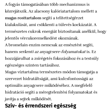
A fogyás támogatásában több mechanizmus is
közrejátszik. Az alacsony kalóriatartalom mellett a
magas rosttartalom
segíti a telítettségérzet
kialakulását, ami csökkenti a túlevés kockázatát. A
természetes cukrok energiát biztosítanak anélkül, hogy
jelentős vércukoremelkedést okoznának.
A bromelain enzim nemcsak az emésztést segíti,
hanem
serkenti az anyagcsere-folyamatokat
is. Ez
hozzájárulhat a zsírégetés fokozásához és a testsúly
egészséges szinten tartásához.
Magas víztartalma természetes módon támogatja a
szervezet hidratáltságát, ami kulcsfontosságú az
optimális anyagcsere működéséhez. A megfelelő
hidratáció segíti a méregtelenítési folyamatokat és
javítja a sejtek működését.
Szív- és érrendszeri egészség