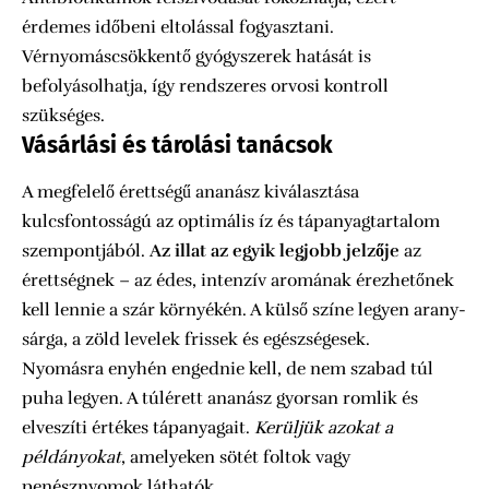
érdemes időbeni eltolással fogyasztani.
Vérnyomáscsökkentő gyógyszerek hatását is
befolyásolhatja, így rendszeres orvosi kontroll
szükséges.
Vásárlási és tárolási tanácsok
A megfelelő érettségű ananász kiválasztása
kulcsfontosságú az optimális íz és tápanyagtartalom
szempontjából.
Az illat az egyik legjobb jelzője
az
érettségnek – az édes, intenzív aromának érezhetőnek
kell lennie a szár környékén. A külső színe legyen arany-
sárga, a zöld levelek frissek és egészségesek.
Nyomásra enyhén engednie kell, de nem szabad túl
puha legyen. A túlérett ananász gyorsan romlik és
elveszíti értékes tápanyagait.
Kerüljük azokat a
példányokat
, amelyeken sötét foltok vagy
penésznyomok láthatók.