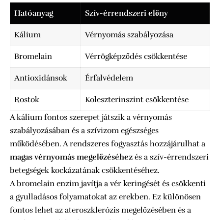
Hatóanyag
Szív-érrendszeri előny
Kálium
Vérnyomás szabályozása
Bromelain
Vérrögképződés csökkentése
Antioxidánsok
Érfalvédelem
Rostok
Koleszterinszint csökkentése
A kálium fontos szerepet játszik a vérnyomás
szabályozásában és a szívizom egészséges
működésében. A rendszeres fogyasztás hozzájárulhat a
magas vérnyomás megelőzéséhez
és a szív-érrendszeri
betegségek kockázatának csökkentéséhez.
A bromelain enzim javítja a vér keringését és csökkenti
a gyulladásos folyamatokat az erekben. Ez különösen
fontos lehet az ateroszklerózis megelőzésében és a