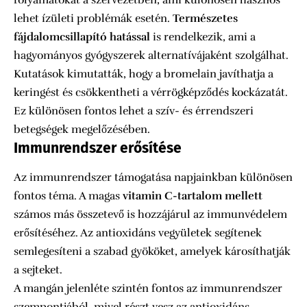
lehet ízületi problémák esetén.
Természetes
fájdalomcsillapító hatással
is rendelkezik, ami a
hagyományos gyógyszerek alternatívájaként szolgálhat.
Kutatások kimutatták, hogy a bromelain javíthatja a
keringést és csökkentheti a vérrögképződés kockázatát.
Ez különösen fontos lehet a szív- és érrendszeri
betegségek megelőzésében.
Immunrendszer erősítése
Az immunrendszer támogatása napjainkban különösen
fontos téma. A magas
vitamin C-tartalom mellett
számos más összetevő is hozzájárul az immunvédelem
erősítéséhez. Az antioxidáns vegyületek segítenek
semlegesíteni a szabad gyököket, amelyek károsíthatják
a sejteket.
A mangán jelenléte szintén fontos az immunrendszer
szempontjából, mivel részt vesz az antioxidáns