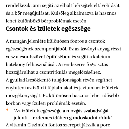
rendelkezik, ami segíti az elhalt bőrsejtek eltávolítását
és a bőr megújulását. Külsőleg alkalmazva is hasznos
lehet különböző bőrproblémák esetén.
Csontok és ízületek egészsége
A mangán jelenléte különösen fontos a csontok
egészségének szempontjából. Ez az ásványi anyag
részt
vesz a csontszövet építésében
és segíti a kalcium
hatékony felhasználását. A rendszeres fogyasztás
hozzájárulhat a csontritkulás megelőzéséhez.
A gyulladáscsökkentő tulajdonságok révén segíthet
enyhíteni az ízületi fájdalmakat és javítani az ízületek
mozgékonyságát. Ez különösen hasznos lehet idősebb
korban vagy ízületi problémák esetén.
"Az ízületek egészsége a mozgás szabadságát
jelenti – érdemes időben gondoskodni róluk."
A vitamin C szintén fontos szerepet játszik a porc