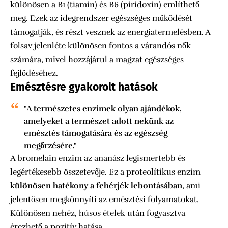
különösen a B1 (tiamin) és B6 (piridoxin) említhető
meg. Ezek az idegrendszer egészséges működését
támogatják, és részt vesznek az energiatermelésben. A
folsav jelenléte különösen fontos a várandós nők
számára, mivel hozzájárul a magzat egészséges
fejlődéséhez.
Emésztésre gyakorolt hatások
"A természetes enzimek olyan ajándékok,
amelyeket a természet adott nekünk az
emésztés támogatására és az egészség
megőrzésére."
A bromelain enzim az ananász legismertebb és
legértékesebb összetevője. Ez a proteolítikus enzim
különösen hatékony a fehérjék lebontásában
, ami
jelentősen megkönnyíti az emésztési folyamatokat.
Különösen nehéz, húsos ételek után fogyasztva
érezhető a pozitív hatása.