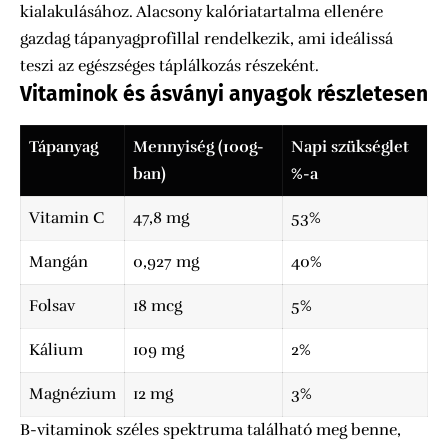
kialakulásához. Alacsony kalóriatartalma ellenére
gazdag tápanyagprofillal rendelkezik, ami ideálissá
teszi az egészséges táplálkozás részeként.
Vitaminok és ásványi anyagok részletesen
Tápanyag
Mennyiség (100g-
Napi szükséglet
ban)
%-a
Vitamin C
47,8 mg
53%
Mangán
0,927 mg
40%
Folsav
18 mcg
5%
Kálium
109 mg
2%
Magnézium
12 mg
3%
B-vitaminok széles spektruma található meg benne,