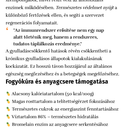
enzimek működésében.
Természetes védelmet nyújt
a
különböző fertőzések ellen, és segíti a szervezet
regenerációs folyamatait.
"Az immunrendszer erősítése nem egy nap
alatt történik meg, hanem a rendszeres,
tudatos táplálkozás eredménye."
A gyulladáscsökkentő hatások révén csökkentheti a
krónikus gyulladásos állapotok kialakulásának
kockázatát. Ez hosszú távon hozzájárul az általános
egészség megőrzéséhez és a betegségek megelőzéséhez.
Fogyókúra és anyagcsere támogatása
Alacsony kalóriatartalom (50 kcal/100g)
Magas rosttartalom a telítettségérzet fokozásához
Természetes cukrok az energiaszint fenntartásához
Víztartalom 86% – természetes hidratálás
Bromelain enzim az anyagcsere serkentésához