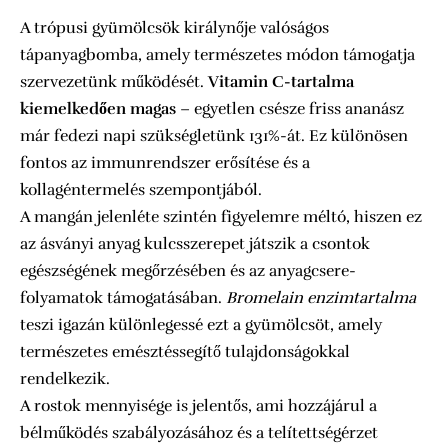
A trópusi gyümölcsök királynője valóságos
tápanyagbomba, amely természetes módon támogatja
szervezetünk működését.
Vitamin C-tartalma
kiemelkedően magas
– egyetlen csésze friss ananász
már fedezi napi szükségletünk 131%-át. Ez különösen
fontos az immunrendszer erősítése és a
kollagéntermelés szempontjából.
A mangán jelenléte szintén figyelemre méltó, hiszen ez
az ásványi anyag kulcsszerepet játszik a csontok
egészségének megőrzésében és az anyagcsere-
folyamatok támogatásában.
Bromelain enzimtartalma
teszi igazán különlegessé ezt a gyümölcsöt, amely
természetes emésztéssegítő tulajdonságokkal
rendelkezik.
A rostok mennyisége is jelentős, ami hozzájárul a
bélműködés szabályozásához és a telítettségérzet