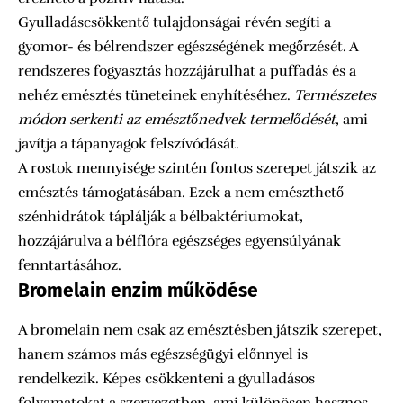
Gyulladáscsökkentő tulajdonságai révén segíti a
gyomor- és bélrendszer egészségének megőrzését. A
rendszeres fogyasztás hozzájárulhat a puffadás és a
nehéz emésztés tüneteinek enyhítéséhez.
Természetes
módon serkenti az emésztőnedvek termelődését
, ami
javítja a tápanyagok felszívódását.
A rostok mennyisége szintén fontos szerepet játszik az
emésztés támogatásában. Ezek a nem emészthető
szénhidrátok táplálják a bélbaktériumokat,
hozzájárulva a bélflóra egészséges egyensúlyának
fenntartásához.
Bromelain enzim működése
A bromelain nem csak az emésztésben játszik szerepet,
hanem számos más egészségügyi előnnyel is
rendelkezik. Képes csökkenteni a gyulladásos
folyamatokat a szervezetben, ami különösen hasznos