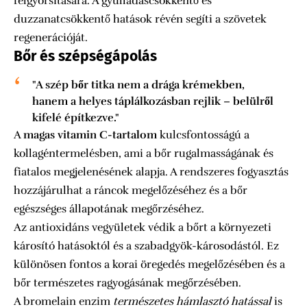
felgyorsítására. A gyulladáscsökkentő és
duzzanatcsökkentő hatások révén segíti a szövetek
regenerációját.
Bőr és szépségápolás
"A szép bőr titka nem a drága krémekben,
hanem a helyes táplálkozásban rejlik – belülről
kifelé építkezve."
A
magas vitamin C-tartalom
kulcsfontosságú a
kollagéntermelésben, ami a bőr rugalmasságának és
fiatalos megjelenésének alapja. A rendszeres fogyasztás
hozzájárulhat a ráncok megelőzéséhez és a bőr
egészséges állapotának megőrzéséhez.
Az antioxidáns vegyületek védik a bőrt a környezeti
károsító hatásoktól és a szabadgyök-károsodástól. Ez
különösen fontos a korai öregedés megelőzésében és a
bőr természetes ragyogásának megőrzésében.
A bromelain enzim
természetes hámlasztó hatással
is