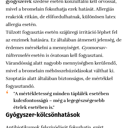
gyógyszerek
szedése esetén konzultálni kell orvossal,
mivel a bromelain fokozhatja ezek hatását. Allergiás
reakciók ritkán, de előfordulhatnak, különösen latex
allergia esetén.
Túlzott fogyasztás esetén szájüregi irritáció léphet fel
az enzimek hatására. Ez általában átmeneti jelenség, de
érdemes mérsékelni a mennyiséget.
Gyomorsav-
túltermelés
esetén is óvatosan kell fogyasztani.
Várandósság alatt nagyobb mennyiségben kerülendő,
mivel a bromelain méhösszehúzódásokat válthat ki.
Szoptatás alatt általában biztonságos, de mértékkel
fogyasztandó.
"A mértékletesség minden táplálék esetében
kulcsfontosságú – még a legegészségesebb
ételek esetében is."
Gyógyszer-kölcsönhatások
Antibiotikumok felszívódását fokozhatja, ezért