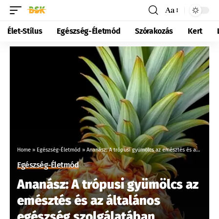
Aa
Élet-Stílus
Egészség-Életmód
Szórakozás
Kert
Home
»
Egészség-Életmód
»
Ananász: A trópusi gyümölcs az emésztés és az általános egészség szolgálatában
Egészség-Életmód
Ananász: A trópusi gyümölcs az
emésztés és az általános
egészség szolgálatában