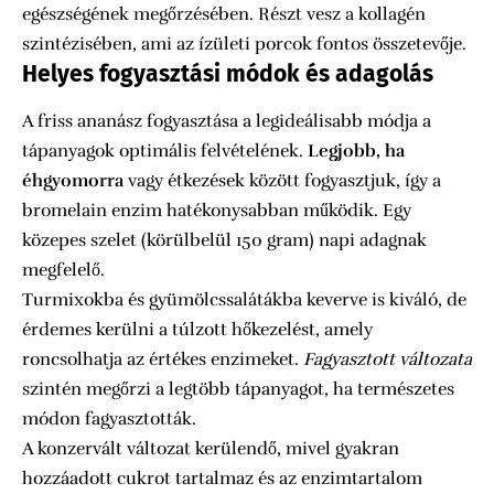
egészségének megőrzésében. Részt vesz a kollagén
szintézisében, ami az ízületi porcok fontos összetevője.
Helyes fogyasztási módok és adagolás
A friss ananász fogyasztása a legideálisabb módja a
tápanyagok optimális felvételének.
Legjobb, ha
éhgyomorra
vagy étkezések között fogyasztjuk, így a
bromelain enzim hatékonysabban működik. Egy
közepes szelet (körülbelül 150 gram) napi adagnak
megfelelő.
Turmixokba és gyümölcssalátákba keverve is kiváló, de
érdemes kerülni a túlzott hőkezelést, amely
roncsolhatja az értékes enzimeket.
Fagyasztott változata
szintén megőrzi a legtöbb tápanyagot, ha természetes
módon fagyasztották.
A konzervált változat kerülendő, mivel gyakran
hozzáadott cukrot tartalmaz és az enzimtartalom