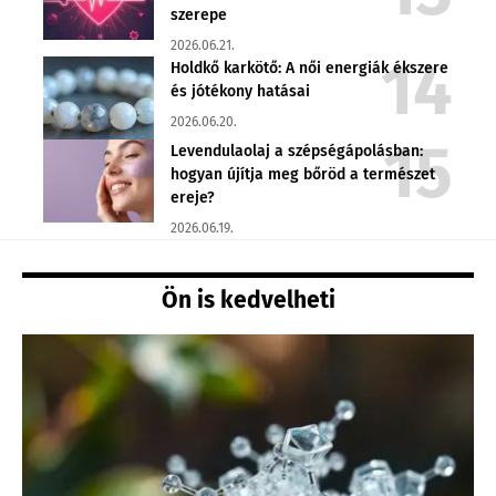
szerepe
2026.06.21.
Holdkő karkötő: A női energiák ékszere
és jótékony hatásai
2026.06.20.
Levendulaolaj a szépségápolásban:
hogyan újítja meg bőröd a természet
ereje?
2026.06.19.
Ön is kedvelheti