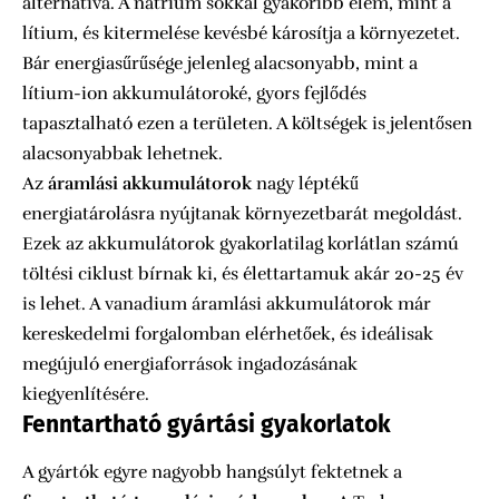
alternatíva. A nátrium sokkal gyakoribb elem, mint a
lítium, és kitermelése kevésbé károsítja a környezetet.
Bár energiasűrűsége jelenleg alacsonyabb, mint a
lítium-ion akkumulátoroké, gyors fejlődés
tapasztalható ezen a területen. A költségek is jelentősen
alacsonyabbak lehetnek.
Az
áramlási akkumulátorok
nagy léptékű
energiatárolásra nyújtanak környezetbarát megoldást.
Ezek az akkumulátorok gyakorlatilag korlátlan számú
töltési ciklust bírnak ki, és élettartamuk akár 20-25 év
is lehet. A vanadium áramlási akkumulátorok már
kereskedelmi forgalomban elérhetőek, és ideálisak
megújuló energiaforrások ingadozásának
kiegyenlítésére.
Fenntartható gyártási gyakorlatok
A gyártók egyre nagyobb hangsúlyt fektetnek a