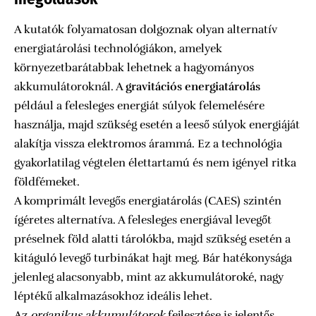
A kutatók folyamatosan dolgoznak olyan alternatív
energiatárolási technológiákon, amelyek
környezetbarátabbak lehetnek a hagyományos
akkumulátoroknál. A
gravitációs energiatárolás
például a felesleges energiát súlyok felemelésére
használja, majd szükség esetén a leeső súlyok energiáját
alakítja vissza elektromos árammá. Ez a technológia
gyakorlatilag végtelen élettartamú és nem igényel ritka
földfémeket.
A komprimált levegős energiatárolás (CAES) szintén
ígéretes alternatíva. A felesleges energiával levegőt
préselnek föld alatti tárolókba, majd szükség esetén a
kitáguló levegő turbinákat hajt meg. Bár hatékonysága
jelenleg alacsonyabb, mint az akkumulátoroké, nagy
léptékű alkalmazásokhoz ideális lehet.
Az
organikus akkumulátorok
fejlesztése is jelentős