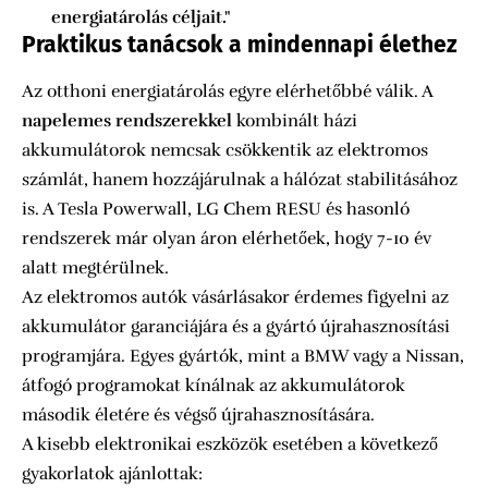
energiatárolás céljait."
Praktikus tanácsok a mindennapi élethez
Az otthoni energiatárolás egyre elérhetőbbé válik. A
napelemes rendszerekkel
kombinált házi
akkumulátorok nemcsak csökkentik az elektromos
számlát, hanem hozzájárulnak a hálózat stabilitásához
is. A Tesla Powerwall, LG Chem RESU és hasonló
rendszerek már olyan áron elérhetőek, hogy 7-10 év
alatt megtérülnek.
Az elektromos autók vásárlásakor érdemes figyelni az
akkumulátor garanciájára és a gyártó újrahasznosítási
programjára. Egyes gyártók, mint a BMW vagy a Nissan,
átfogó programokat kínálnak az akkumulátorok
második életére és végső újrahasznosítására.
A kisebb elektronikai eszközök esetében a következő
gyakorlatok ajánlottak: