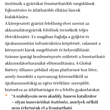
ösztönzik a gyártókat fenntarthatóbb megoldások
fejlesztésére és átláthatóbb ellátási láncok
kialakítására.
A kiterjesztett gyártói felelősség elvei szerint az
akkumulátorgyártók felelősek termékeik teljes
életciklusáért. Ez magában foglalja a gyűjtési és
újrahasznosítási infrastruktúra kiépítését, valamint a
környezeti károk megelőzését és helyreállítását.
Számos iparági kezdeményezés született a fenntartható
akkumulátorhasználat előmozdítására. A Global
Battery Alliance például olyan platformot hoz létre,
amely összeköti a nyersanyag-kitermelőktől az
újrahasznosítókig az egész értéklánc szereplőit,
biztosítva az átláthatóságot és a felelős gyakorlatokat.
"A szabályozás nem akadály, hanem katalizátor
– olyan innovációkat ösztönöz, amelyek nélkül
nem érhetnénk el a fenntartható