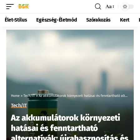
Aa
Élet-Stílus
Egészség-Életmód
Szórakozás
Kert
Home
»
Tech/IT
»
Az akkumulátorok környezeti hatásai és fenntartható alternatívák: újrahasznosítás és energiahatékony megoldások
Tech/IT
Az akkumulátorok környezeti
hatásai és fenntartható
alternatívák: újrahasznosítás és