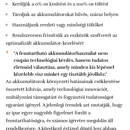
Kerüljük a 0%-os kisütést és a 100%-os töltést
Tároljuk az akkumulátorokat hűvös, száraz helyen
Használjunk eredeti vagy minőségi töltőket
Rendszeresen frissítsük az eszközök szoftverét az
optimalizált akkumulátor-kezelésért
"A fenntartható akkumulátorhasználat nem
csupán technológiai kérdés, hanem tudatos
életmód választása, amely minden kis lépéssel
közelebb visz minket egy tisztább jövőhöz."
Az akkumulátorok környezeti hatásainak csökkentése
összetett kihívás, amely technológiai innovációt,
szabályozási támogatást és fogyasztói tudatosságot
egyaránt igényel. A jelenlegi trendek azt mutatják, hogy
az ipar egyre nagyobb figyelmet fordít a
fenntarthatóságra, és számos ígéretes megoldás áll
rendelkezésre. A következő évtized döntő lesz abban,