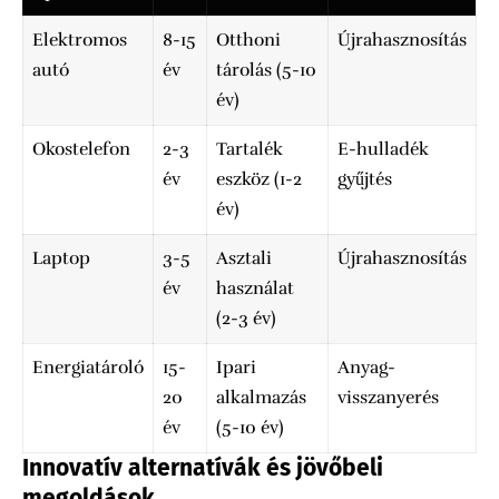
Elektromos
8-15
Otthoni
Újrahasznosítás
autó
év
tárolás (5-10
év)
Okostelefon
2-3
Tartalék
E-hulladék
év
eszköz (1-2
gyűjtés
év)
Laptop
3-5
Asztali
Újrahasznosítás
év
használat
(2-3 év)
Energiatároló
15-
Ipari
Anyag-
20
alkalmazás
visszanyerés
év
(5-10 év)
Innovatív alternatívák és jövőbeli
megoldások