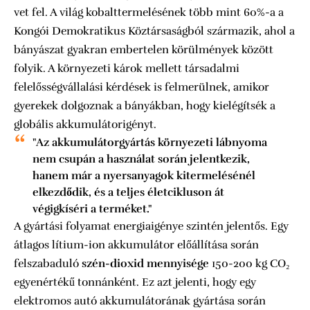
vet fel. A világ kobalttermelésének több mint 60%-a a
Kongói Demokratikus Köztársaságból származik, ahol a
bányászat gyakran embertelen körülmények között
folyik. A környezeti károk mellett társadalmi
felelősségvállalási kérdések is felmerülnek, amikor
gyerekek dolgoznak a bányákban, hogy kielégítsék a
globális akkumulátorigényt.
"Az akkumulátorgyártás környezeti lábnyoma
nem csupán a használat során jelentkezik,
hanem már a nyersanyagok kitermelésénél
elkezdődik, és a teljes életcikluson át
végigkíséri a terméket."
A gyártási folyamat energiaigénye szintén jelentős. Egy
átlagos lítium-ion akkumulátor előállítása során
felszabaduló
szén-dioxid mennyisége
150-200 kg CO₂
egyenértékű tonnánként. Ez azt jelenti, hogy egy
elektromos autó akkumulátorának gyártása során