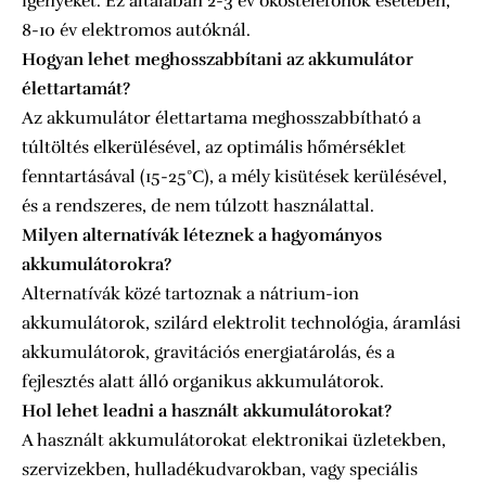
igényeket. Ez általában 2-3 év okostelefonok esetében,
8-10 év elektromos autóknál.
Hogyan lehet meghosszabbítani az akkumulátor
élettartamát?
Az akkumulátor élettartama meghosszabbítható a
túltöltés elkerülésével, az optimális hőmérséklet
fenntartásával (15-25°C), a mély kisütések kerülésével,
és a rendszeres, de nem túlzott használattal.
Milyen alternatívák léteznek a hagyományos
akkumulátorokra?
Alternatívák közé tartoznak a nátrium-ion
akkumulátorok, szilárd elektrolit technológia, áramlási
akkumulátorok, gravitációs energiatárolás, és a
fejlesztés alatt álló organikus akkumulátorok.
Hol lehet leadni a használt akkumulátorokat?
A használt akkumulátorokat elektronikai üzletekben,
szervizekben, hulladékudvarokban, vagy speciális