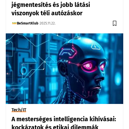
jégmentesítés és jobb látási
viszonyok téli autózáskor
BeSmartKlub
2025.11.22.
Tech/IT
A mesterséges intelligencia kihívásai:
kockázatok és etikai dilemmák