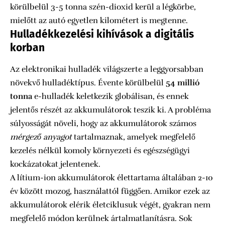
körülbelül 3-5 tonna szén-dioxid kerül a légkörbe,
mielőtt az autó egyetlen kilométert is megtenne.
Hulladékkezelési kihívások a digitális
korban
Az elektronikai hulladék világszerte a leggyorsabban
növekvő hulladéktípus. Évente körülbelül
54 millió
tonna
e-hulladék keletkezik globálisan, és ennek
jelentős részét az akkumulátorok teszik ki. A probléma
súlyosságát növeli, hogy az akkumulátorok számos
mérgező anyagot
tartalmaznak, amelyek megfelelő
kezelés nélkül komoly környezeti és egészségügyi
kockázatokat jelentenek.
A lítium-ion akkumulátorok élettartama általában 2-10
év között mozog, használattól függően. Amikor ezek az
akkumulátorok elérik életciklusuk végét, gyakran nem
megfelelő módon kerülnek ártalmatlanításra. Sok