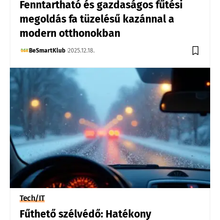
Fenntartható és gazdaságos fűtési
megoldás fa tüzelésű kazánnal a
modern otthonokban
BeSmartKlub
2025.12.18.
Tech/IT
Fűthető szélvédő: Hatékony