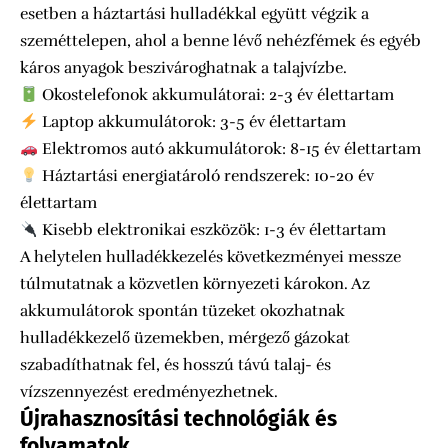
esetben a háztartási hulladékkal együtt végzik a
szeméttelepen, ahol a benne lévő nehézfémek és egyéb
káros anyagok beszivároghatnak a talajvízbe.
Okostelefonok akkumulátorai: 2-3 év élettartam
Laptop akkumulátorok: 3-5 év élettartam
Elektromos autó akkumulátorok: 8-15 év élettartam
Háztartási energiatároló rendszerek: 10-20 év
élettartam
Kisebb elektronikai eszközök: 1-3 év élettartam
A helytelen hulladékkezelés következményei messze
túlmutatnak a közvetlen környezeti károkon. Az
akkumulátorok spontán tüzeket okozhatnak
hulladékkezelő üzemekben, mérgező gázokat
szabadíthatnak fel, és hosszú távú talaj- és
vízszennyezést eredményezhetnek.
Újrahasznosítási technológiák és
folyamatok