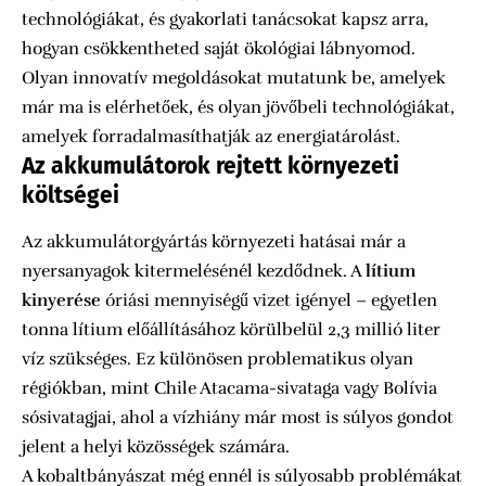
technológiákat, és gyakorlati tanácsokat kapsz arra,
hogyan csökkentheted saját ökológiai lábnyomod.
Olyan innovatív megoldásokat mutatunk be, amelyek
már ma is elérhetőek, és olyan jövőbeli technológiákat,
amelyek forradalmasíthatják az energiatárolást.
Az akkumulátorok rejtett környezeti
költségei
Az akkumulátorgyártás környezeti hatásai már a
nyersanyagok kitermelésénél kezdődnek. A
lítium
kinyerése
óriási mennyiségű vizet igényel – egyetlen
tonna lítium előállításához körülbelül 2,3 millió liter
víz szükséges. Ez különösen problematikus olyan
régiókban, mint Chile Atacama-sivataga vagy Bolívia
sósivatagjai, ahol a vízhiány már most is súlyos gondot
jelent a helyi közösségek számára.
A kobaltbányászat még ennél is súlyosabb problémákat