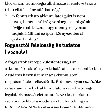
blockchain technológia alkalmazása lehetővé teszi a
teljes ellátási lánc átláthatóságát.
"A fenntartható akkumulátorgyártás nem
luxus, hanem szükségszerűség – a bolygónk
jövője múlik azon, hogy mennyire gyorsan
tudjuk átállítani az ipart környezetbarát
gyakorlatokra."
Fogyasztói felelősség és tudatos
használat
A fogyasztók szerepe kulcsfontosságú az
akkumulátorok környezeti hatásainak csökkentésében.
A
tudatos használat
már az akkumulátor
megvásárlásakor elkezdődik. Érdemes olyan eszközöket
választani, amelyek akkumulátora cserélhető vagy
legalábbis hosszú élettartamú. Az okostelefonok
esetében például a moduláris telefontok vagy a
javítható készülékek választása jelentős különbséget