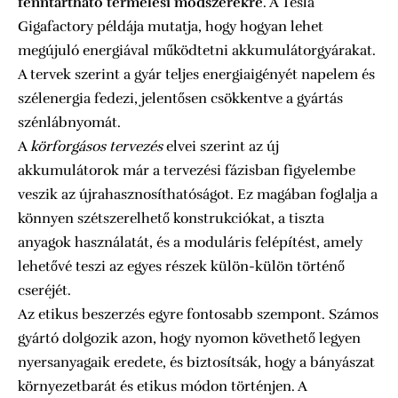
fenntartható termelési módszerekre
. A Tesla
Gigafactory példája mutatja, hogy hogyan lehet
megújuló energiával működtetni akkumulátorgyárakat.
A tervek szerint a gyár teljes energiaigényét napelem és
szélenergia fedezi, jelentősen csökkentve a gyártás
szénlábnyomát.
A
körforgásos tervezés
elvei szerint az új
akkumulátorok már a tervezési fázisban figyelembe
veszik az újrahasznosíthatóságot. Ez magában foglalja a
könnyen szétszerelhető konstrukciókat, a tiszta
anyagok használatát, és a moduláris felépítést, amely
lehetővé teszi az egyes részek külön-külön történő
cseréjét.
Az etikus beszerzés egyre fontosabb szempont. Számos
gyártó dolgozik azon, hogy nyomon követhető legyen
nyersanyagaik eredete, és biztosítsák, hogy a bányászat
környezetbarát és etikus módon történjen. A