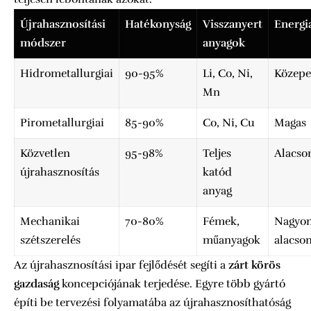
Újrahasznosítási
Hatékonyság
Visszanyert
Energi
módszer
anyagok
Hidrometallurgiai
90-95%
Li, Co, Ni,
Közepe
Mn
Pirometallurgiai
85-90%
Co, Ni, Cu
Magas
Közvetlen
95-98%
Teljes
Alacso
újrahasznosítás
katód
anyag
Mechanikai
70-80%
Fémek,
Nagyo
szétszerelés
műanyagok
alacso
Az újrahasznosítási ipar fejlődését segíti a
zárt körös
gazdaság
koncepciójának terjedése. Egyre több gyártó
építi be tervezési folyamatába az újrahasznosíthatóság