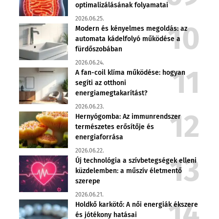
optimalizálásának folyamatai
2026.06.25.
Modern és kényelmes megoldás: az
automata kádelfolyó működése a
fürdőszobában
2026.06.24.
A fan-coil klíma működése: hogyan
segíti az otthoni
energiamegtakarítást?
2026.06.23.
Hernyógomba: Az immunrendszer
természetes erősítője és
energiaforrása
2026.06.22.
Új technológia a szívbetegségek elleni
küzdelemben: a műszív életmentő
szerepe
2026.06.21.
Holdkő karkötő: A női energiák ékszere
és jótékony hatásai