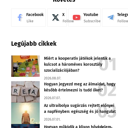
Facebook
X
Youtube
Teleg
Like
Follow
Subscribe
Follo
Legújabb cikkek
Miért a kooperatív játékok jelentik a
kulcsot a hároméves korosztály
szocializációjában?
2026.08.07.
Hogyan jegyezd meg az álmaidat, hogy
később értelmezni is tudd őket?
2026.07.07.
Az ultraibolya sugárzás rejtett előnyei
a napfényben: egészség és jó hangulat
2026.07.01.
Hogyan működik a klixon hővédelem,