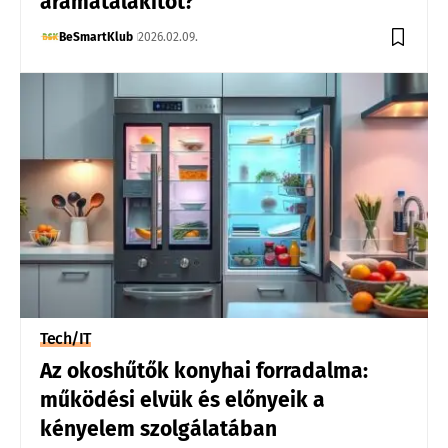
áramátalakítót?
BeSmartKlub
2026.02.09.
Tech/IT
Az okoshűtők konyhai forradalma:
működési elvük és előnyeik a
kényelem szolgálatában