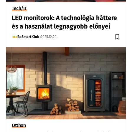
Tech/IT
LED monitorok: A technológia háttere
és a használat legnagyobb előnyei
BeSmartKlub
2025.12.20.
Otthon