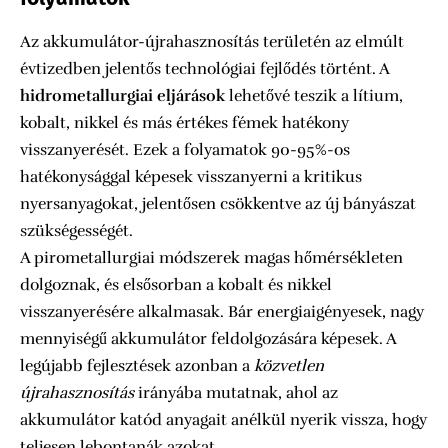
Az akkumulátor-újrahasznosítás területén az elmúlt
évtizedben jelentős technológiai fejlődés történt. A
hidrometallurgiai eljárások
lehetővé teszik a lítium,
kobalt, nikkel és más értékes fémek hatékony
visszanyerését. Ezek a folyamatok 90-95%-os
hatékonysággal képesek visszanyerni a kritikus
nyersanyagokat, jelentősen csökkentve az új bányászat
szükségességét.
A pirometallurgiai módszerek magas hőmérsékleten
dolgoznak, és elsősorban a kobalt és nikkel
visszanyerésére alkalmasak. Bár energiaigényesek, nagy
mennyiségű akkumulátor feldolgozására képesek. A
legújabb fejlesztések azonban a
közvetlen
újrahasznosítás
irányába mutatnak, ahol az
akkumulátor katód anyagait anélkül nyerik vissza, hogy
teljesen lebontanák azokat.