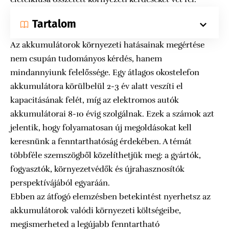
Tartalom
Az akkumulátorok környezeti hatásainak megértése
nem csupán tudományos kérdés, hanem
mindannyiunk felelőssége. Egy átlagos okostelefon
akkumulátora körülbelül 2-3 év alatt veszíti el
kapacitásának felét, míg az elektromos autók
akkumulátorai 8-10 évig szolgálnak. Ezek a számok azt
jelentik, hogy folyamatosan új megoldásokat kell
keresnünk a fenntarthatóság érdekében. A témát
többféle szemszögből közelíthetjük meg: a gyártók,
fogyasztók, környezetvédők és újrahasznosítók
perspektívájából egyaráán.
Ebben az átfogó elemzésben betekintést nyerhetsz az
akkumulátorok valódi környezeti költségeibe,
megismerheted a legújabb fenntartható