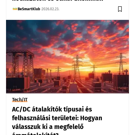
BeSmartKlub
2026.02.23.
Tech/IT
AC/DC átalakítók típusai és
felhasználási területei: Hogyan
válasszuk ki a megfelelő