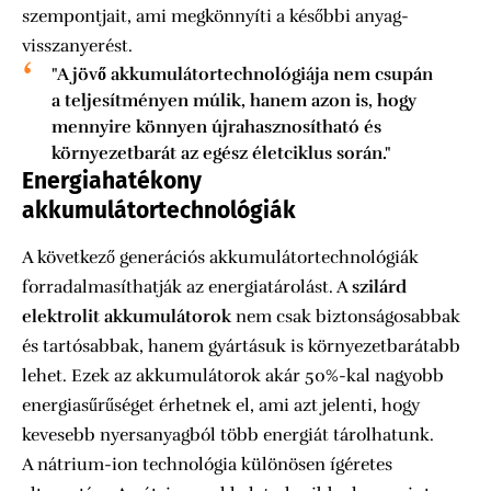
szempontjait, ami megkönnyíti a későbbi anyag-
visszanyerést.
"A jövő akkumulátortechnológiája nem csupán
a teljesítményen múlik, hanem azon is, hogy
mennyire könnyen újrahasznosítható és
környezetbarát az egész életciklus során."
Energiahatékony
akkumulátortechnológiák
A következő generációs akkumulátortechnológiák
forradalmasíthatják az energiatárolást. A
szilárd
elektrolit akkumulátorok
nem csak biztonságosabbak
és tartósabbak, hanem gyártásuk is környezetbarátabb
lehet. Ezek az akkumulátorok akár 50%-kal nagyobb
energiasűrűséget érhetnek el, ami azt jelenti, hogy
kevesebb nyersanyagból több energiát tárolhatunk.
A nátrium-ion technológia különösen ígéretes