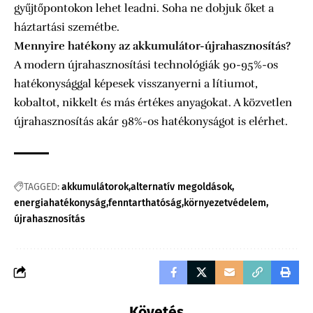
gyűjtőpontokon lehet leadni. Soha ne dobjuk őket a
háztartási szemétbe.
Mennyire hatékony az akkumulátor-újrahasznosítás?
A modern újrahasznosítási technológiák 90-95%-os
hatékonysággal képesek visszanyerni a lítiumot,
kobaltot, nikkelt és más értékes anyagokat. A közvetlen
újrahasznosítás akár 98%-os hatékonyságot is elérhet.
TAGGED:
akkumulátorok
alternatív megoldások
energiahatékonyság
fenntarthatóság
környezetvédelem
újrahasznosítás
Követés