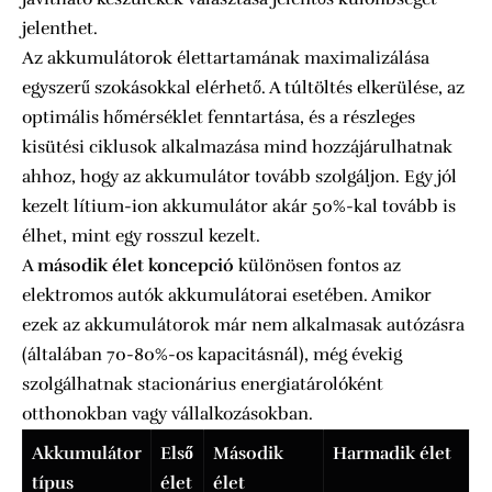
jelenthet.
Az akkumulátorok élettartamának maximalizálása
egyszerű szokásokkal elérhető. A túltöltés elkerülése, az
optimális hőmérséklet fenntartása, és a részleges
kisütési ciklusok alkalmazása mind hozzájárulhatnak
ahhoz, hogy az akkumulátor tovább szolgáljon. Egy jól
kezelt lítium-ion akkumulátor akár 50%-kal tovább is
élhet, mint egy rosszul kezelt.
A
második élet koncepció
különösen fontos az
elektromos autók akkumulátorai esetében. Amikor
ezek az akkumulátorok már nem alkalmasak autózásra
(általában 70-80%-os kapacitásnál), még évekig
szolgálhatnak stacionárius energiatárolóként
otthonokban vagy vállalkozásokban.
Akkumulátor
Első
Második
Harmadik élet
típus
élet
élet