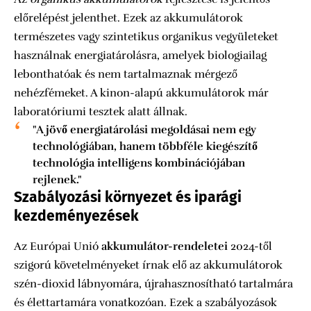
előrelépést jelenthet. Ezek az akkumulátorok
természetes vagy szintetikus organikus vegyületeket
használnak energiatárolásra, amelyek biologiailag
lebonthatóak és nem tartalmaznak mérgező
nehézfémeket. A kinon-alapú akkumulátorok már
laboratóriumi tesztek alatt állnak.
"A jövő energiatárolási megoldásai nem egy
technológiában, hanem többféle kiegészítő
technológia intelligens kombinációjában
rejlenek."
Szabályozási környezet és iparági
kezdeményezések
Az Európai Unió
akkumulátor-rendeletei
2024-től
szigorú követelményeket írnak elő az akkumulátorok
szén-dioxid lábnyomára, újrahasznosítható tartalmára
és élettartamára vonatkozóan. Ezek a szabályozások