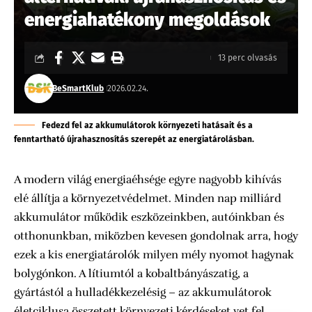
energiahatékony megoldások
13 perc olvasás
BeSmartKlub
2026.02.24.
Fedezd fel az akkumulátorok környezeti hatásait és a
fenntartható újrahasznosítás szerepét az energiatárolásban.
A modern világ energiaéhsége egyre nagyobb kihívás
elé állítja a környezetvédelmet. Minden nap milliárd
akkumulátor működik eszközeinkben, autóinkban és
otthonunkban, miközben kevesen gondolnak arra, hogy
ezek a kis energiatárolók milyen mély nyomot hagynak
bolygónkon. A lítiumtól a kobaltbányászatig, a
gyártástól a hulladékkezelésig – az akkumulátorok
életciklusa összetett környezeti kérdéseket vet fel.