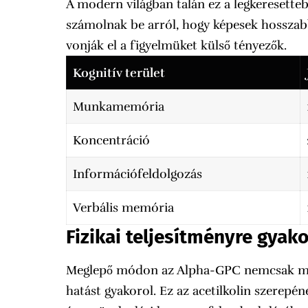
A modern világban talán ez a legkeresette
számolnak be arról, hogy képesek hosszabb
vonják el a figyelmüket külső tényezők.
Kognitív terület
Munkamemória
Koncentráció
Információfeldolgozás
Verbális memória
Fizikai teljesítményre gyak
Meglepő módon az Alpha-GPC nemcsak mentá
hatást gyakorol. Ez az acetilkolin szere