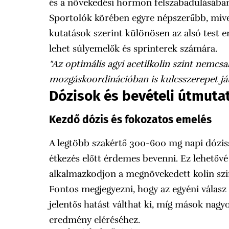
és a növekedési hormon felszabadulásába
Sportolók körében egyre népszerűbb, mivel j
kutatások szerint különösen az alsó test e
lehet súlyemelők és sprinterek számára.
"Az optimális agyi acetilkolin szint nemc
mozgáskoordinációban is kulcsszerepet ját
Dózisok és bevételi útmuta
Kezdő dózis és fokozatos emelés
A legtöbb szakértő 300-600 mg napi dóziss
étkezés előtt érdemes bevenni. Ez lehetővé
alkalmazkodjon a megnövekedett kolin szi
Fontos megjegyezni, hogy az egyéni válasz 
jelentős hatást válthat ki, míg mások nag
eredmény eléréséhez.