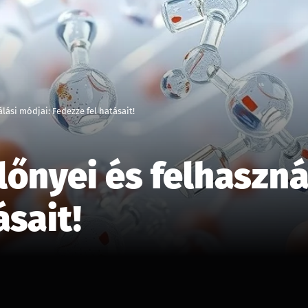
lási módjai: Fedezze fel hatásait!
őnyei és felhaszná
ásait!