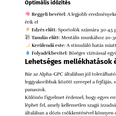
Optimális időzítés
Reggeli bevétel
: A legjobb eredményeke
érik el
Edzés előtt
: Sportolók számára 30-45 pe
Tanulás előtt
: Mentális munkához 20-30 
Kerülendő este
: A stimuláló hatás miat
Folyadékbevitel
: Bőséges vízivással egy
Lehetséges mellékhatások 
Bár az Alpha-GPC általában jól tolerálható
leggyakoribbak között szerepel a fejfájás,
panaszok.
Különös figyelmet érdemel, hogy egyes em
léphet fel, amely kellemetlen szagú izzads
általában a dózis csökkentésével könnyen 