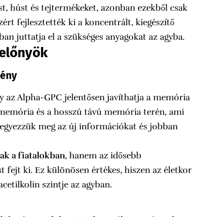
ást, húst és tejtermékeket, azonban ezekből csak
rt fejlesztették ki a koncentrált, kiegészítő
an juttatja el a szükséges anyagokat az agyba.
előnyök
mény
y az Alpha-GPC jelentősen javíthatja a memória
memória és a hosszú távú memória terén, ami
jegyezzük meg az új információkat és jobban
ak a fiatalokban
, hanem az idősebb
 fejt ki. Ez különösen értékes, hiszen az életkor
cetilkolin szintje az agyban.