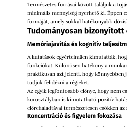
Természetes forrásai között találjuk a toj
minimális mennyiség nyerhető ki. Éppen ezé
formáját, amely sokkal hatékonyabb dózisb
Tudományosan bizonyított 
Memóriajavítás és kognitív teljesít
A kutatások egyértelműen kimutatták, hog
funkciókat. Különösen hatékony a munka
praktikusan azt jelenti, hogy könnyebben 
tudjuk felidézni a régieket.
Az egyik legfontosabb előnye, hogy
nem cs
korosztályban is kimutatható pozitív hatást
előrehaladtával természetesen csökken az a
Koncentráció és figyelem fokozása