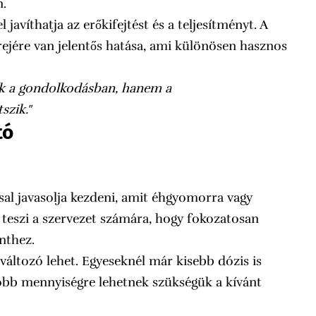
n.
avíthatja az erőkifejtést és a teljesítményt. A
rejére van jelentős hatása, ami különösen hasznos
sak a gondolkodásban, hanem a
szik."
tó
al javasolja kezdeni, amit éhgyomorra vagy
 teszi a szervezet számára, hogy fokozatosan
nthez.
változó lehet. Egyeseknél már kisebb dózis is
yobb mennyiségre lehetnek szükségük a kívánt