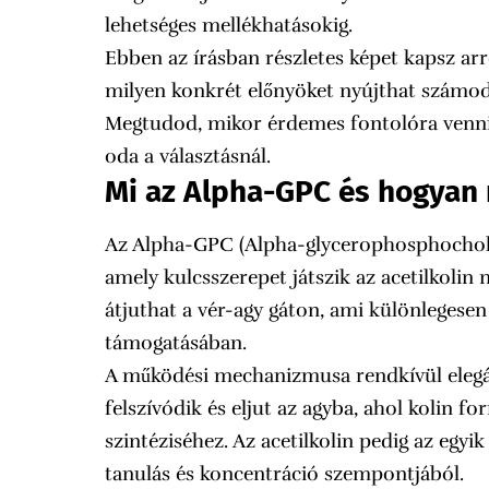
lehetséges mellékhatásokig.
Ebben az írásban részletes képet kapsz arr
milyen konkrét előnyöket nyújthat számod
Megtudod, mikor érdemes fontolóra venni a
oda a választásnál.
Mi az Alpha-GPC és hogyan
Az Alpha-GPC (Alpha-glycerophosphocholin
amely kulcsszerepet játszik az acetilkolin
átjuthat a vér-agy gáton, ami különlegesen
támogatásában.
A működési mechanizmusa rendkívül elegán
felszívódik és eljut az agyba, ahol kolin f
szintéziséhez. Az acetilkolin pedig az eg
tanulás és koncentráció szempontjából.