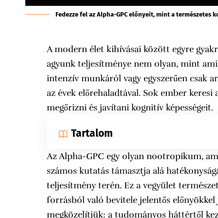
Fedezze fel az Alpha-GPC előnyeit, mint a természetes ko
A modern élet kihívásai között egyre gyak
agyunk teljesítménye nem olyan, mint amil
intenzív munkáról vagy egyszerűen csak ar
az évek előrehaladtával. Sok ember keresi 
megőrizni és javítani kognitív képességeit.
Tartalom
Az Alpha-GPC egy olyan nootropikum, amel
számos kutatás támasztja alá hatékonyságá
teljesítmény terén. Ez a vegyület termész
forrásból való bevitele jelentős előnyökkel
megközelítjük: a tudományos háttértől kez