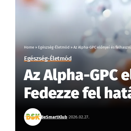
Home
»
Egészség-Életmód
»
Az Alpha-GPC előnyei és felhaszná
Egészség-Életmód
Az Alpha-GPC el
Fedezze fel hat
BeSmartKlub
2026.02.27.