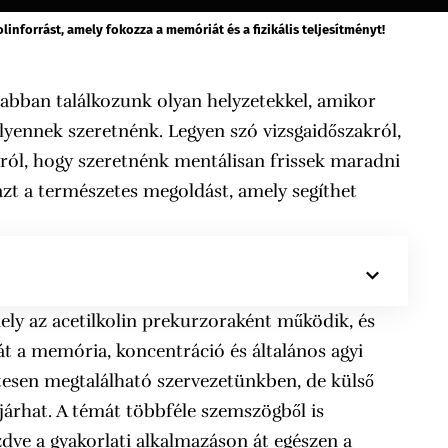
linforrást, amely fokozza a memóriát és a fizikális teljesítményt!
rabban találkozunk olyan helyzetekkel, amikor
yennek szeretnénk. Legyen szó vizsgaidőszakról,
ról, hogy szeretnénk mentálisan frissek maradni
azt a természetes megoldást, amely segíthet
y az acetilkolin prekurzoraként működik, és
t a memória, koncentráció és általános agyi
etesen megtalálható szervezetünkben, de külső
 járhat. A témát többféle szemszögből is
dve a gyakorlati alkalmazáson át egészen a