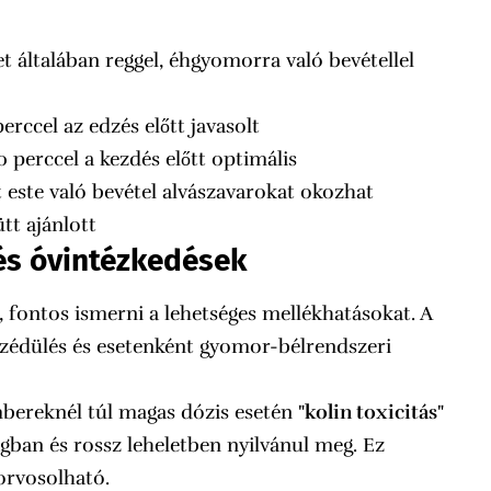
t általában reggel, éhgyomorra való bevétellel
rccel az edzés előtt javasolt
perccel a kezdés előtt optimális
t este való bevétel alvászavarokat okozhat
ütt ajánlott
és óvintézkedések
, fontos ismerni a lehetséges mellékhatásokat. A
 szédülés és esetenként gyomor-bélrendszeri
bereknél túl magas dózis esetén
"kolin toxicitás"
ágban és rossz leheletben nyilvánul meg. Ez
orvosolható.