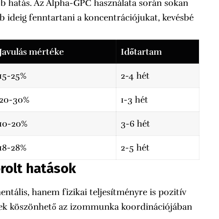
bb hatás. Az Alpha-GPC használata során sokan
 ideig fenntartani a koncentrációjukat, kevésbé
Javulás mértéke
Időtartam
15-25%
2-4 hét
20-30%
1-3 hét
10-20%
3-6 hét
18-28%
2-5 hét
orolt hatások
lis, hanem fizikai teljesítményre is pozitív
pének köszönhető az izommunka koordinációjában