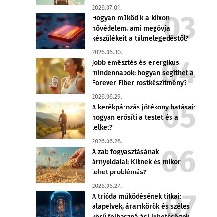
2026.07.01.
Hogyan működik a klixon
hővédelem, ami megóvja
készülékeit a túlmelegedéstől?
2026.06.30.
Jobb emésztés és energikus
mindennapok: hogyan segíthet a
Forever Fiber rostkészítmény?
2026.06.29.
A kerékpározás jótékony hatásai:
hogyan erősíti a testet és a
lelket?
2026.06.28.
A zab fogyasztásának
árnyoldalai: Kiknek és mikor
lehet problémás?
2026.06.27.
A trióda működésének titkai:
alapelvek, áramkörök és széles
körű felhasználási lehetőségek