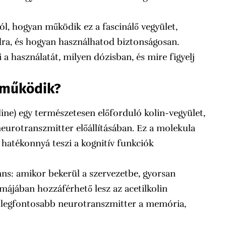
ól, hogyan működik ez a fascinálő vegyület,
ra, és hogyan használhatod biztonságosan.
 használatát, milyen dózisban, és mire figyelj
 működik?
e) egy természetesen előforduló kolin-vegyület,
 neurotranszmitter előállításában. Ez a molekula
 hatékonnyá teszi a kognitív funkciók
s: amikor bekerül a szervezetbe, gyorsan
ormájában hozzáférhető lesz az acetilkolin
yik legfontosabb neurotranszmitter a memória,