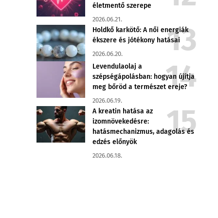
életmentő szerepe
2026.06.21.
Holdkő karkötő: A női energiák
ékszere és jótékony hatásai
2026.06.20.
Levendulaolaj a
szépségápolásban: hogyan újítja
meg bőröd a természet ereje?
2026.06.19.
A kreatin hatása az
izomnövekedésre:
hatásmechanizmus, adagolás és
edzés előnyök
2026.06.18.