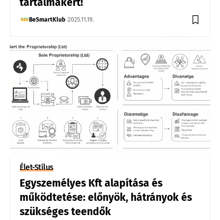
tartalmakért!
BeSmartKlub
2025.11.19.
Élet-Stílus
Egyszemélyes Kft alapítása és
működtetése: előnyök, hátrányok és
szükséges teendők