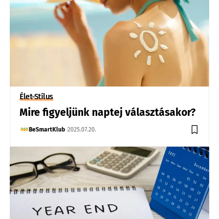
Élet-Stílus
Mire figyeljünk naptej választásakor?
BeSmartKlub
2025.07.20.