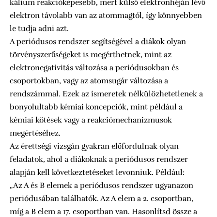
kálium reakcióképesebb, mert külső elektronhéján lévő
elektron távolabb van az atommagtól, így könnyebben
le tudja adni azt.
A periódusos rendszer segítségével a diákok olyan
törvényszerűségeket is megérthetnek, mint az
elektronegativitás változása a periódusokban és
csoportokban, vagy az atomsugár változása a
rendszámmal. Ezek az ismeretek nélkülözhetetlenek a
bonyolultabb kémiai koncepciók, mint például a
kémiai kötések vagy a reakciómechanizmusok
megértéséhez.
Az érettségi vizsgán gyakran előfordulnak olyan
feladatok, ahol a diákoknak a periódusos rendszer
alapján kell következtetéseket levonniuk. Például:
„Az A és B elemek a periódusos rendszer ugyanazon
periódusában találhatók. Az A elem a 2. csoportban,
míg a B elem a 17. csoportban van. Hasonlítsd össze a