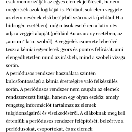
csak memorizálják az egyes elemek jelöléseit, hanem
megértsék azok logikáját is. Például, sok elem vegyjele
az elem nevének első betűjéből származik (például H a
hidrogén esetében), míg mások esetében a latin név
adja a vegyjel alapját (például Au az arany esetében, az
„aurum” latin szóból). A vegyjelek ismerete lehetővé
teszi a kémiai egyenletek gyors és pontos felírását, ami
elengedhetetlen mind az írásbeli, mind a szóbeli vizsga
során.
A periódusos rendszer használata szintén
kulcsfontosságú a kémia érettségire való felkészülés
során. A periódusos rendszer nem csupán az elemek
rendszerezett listája, hanem egy olyan eszköz, amely
rengeteg információt tartalmaz az elemek
tulajdonságairól és viselkedéséről. A diákoknak meg kell
érteniük a periódusos rendszer felépítését, beleértve a
periódusokat, csoportokat, és az elemek