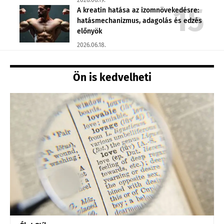
2026.06.19.
A kreatin hatása az izomnövekedésre:
hatásmechanizmus, adagolás és edzés
előnyök
2026.06.18.
Ön is kedvelheti