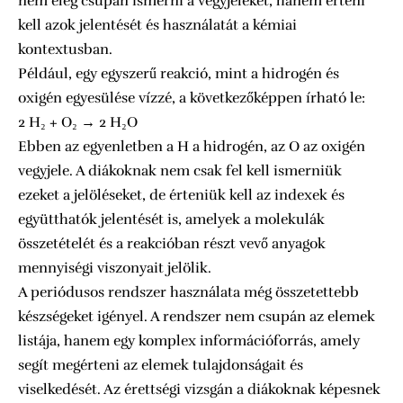
nem elég csupán ismerni a vegyjeleket, hanem érteni
kell azok jelentését és használatát a kémiai
kontextusban.
Például, egy egyszerű reakció, mint a hidrogén és
oxigén egyesülése vízzé, a következőképpen írható le:
2 H₂ + O₂ → 2 H₂O
Ebben az egyenletben a H a hidrogén, az O az oxigén
vegyjele. A diákoknak nem csak fel kell ismerniük
ezeket a jelöléseket, de érteniük kell az indexek és
együtthatók jelentését is, amelyek a molekulák
összetételét és a reakcióban részt vevő anyagok
mennyiségi viszonyait jelölik.
A periódusos rendszer használata még összetettebb
készségeket igényel. A rendszer nem csupán az elemek
listája, hanem egy komplex információforrás, amely
segít megérteni az elemek tulajdonságait és
viselkedését. Az érettségi vizsgán a diákoknak képesnek