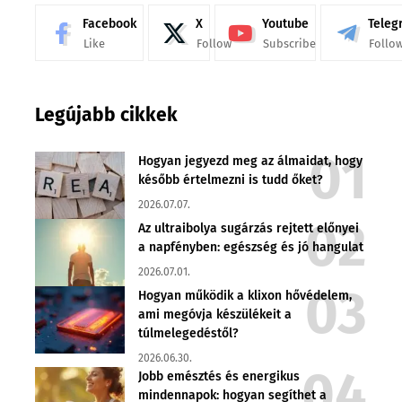
Facebook
X
Youtube
Teleg
Like
Follow
Subscribe
Follo
Legújabb cikkek
Hogyan jegyezd meg az álmaidat, hogy
később értelmezni is tudd őket?
2026.07.07.
Az ultraibolya sugárzás rejtett előnyei
a napfényben: egészség és jó hangulat
2026.07.01.
Hogyan működik a klixon hővédelem,
ami megóvja készülékeit a
túlmelegedéstől?
2026.06.30.
Jobb emésztés és energikus
mindennapok: hogyan segíthet a