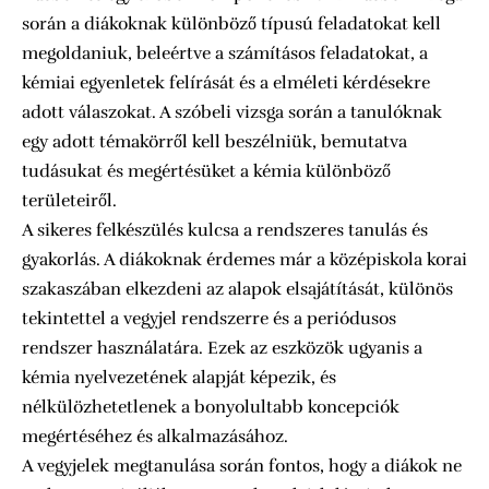
során a diákoknak különböző típusú feladatokat kell
megoldaniuk, beleértve a számításos feladatokat, a
kémiai egyenletek felírását és a elméleti kérdésekre
adott válaszokat. A szóbeli vizsga során a tanulóknak
egy adott témakörről kell beszélniük, bemutatva
tudásukat és megértésüket a kémia különböző
területeiről.
A sikeres felkészülés kulcsa a rendszeres tanulás és
gyakorlás. A diákoknak érdemes már a középiskola korai
szakaszában elkezdeni az alapok elsajátítását, különös
tekintettel a vegyjel rendszerre és a
periódusos
rendszer
használatára. Ezek az eszközök ugyanis a
kémia nyelvezetének alapját képezik, és
nélkülözhetetlenek a bonyolultabb koncepciók
megértéséhez és alkalmazásához.
A vegyjelek megtanulása során fontos, hogy a diákok ne