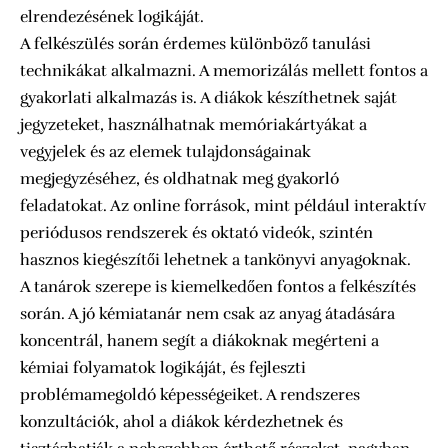
elrendezésének logikáját.
A felkészülés során érdemes különböző tanulási
technikákat alkalmazni. A memorizálás mellett fontos a
gyakorlati alkalmazás is. A diákok készíthetnek saját
jegyzeteket, használhatnak memóriakártyákat a
vegyjelek és az elemek tulajdonságainak
megjegyzéséhez, és oldhatnak meg gyakorló
feladatokat. Az online források, mint például interaktív
periódusos rendszerek és oktató videók, szintén
hasznos kiegészítői lehetnek a tankönyvi anyagoknak.
A tanárok szerepe is kiemelkedően fontos a felkészítés
során. A jó kémiatanár nem csak az anyag átadására
koncentrál, hanem segít a diákoknak megérteni a
kémiai folyamatok logikáját, és fejleszti
problémamegoldó képességeiket. A rendszeres
konzultációk, ahol a diákok kérdezhetnek és