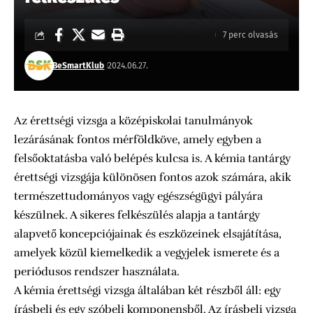
7 perc olvasás
BeSmartKlub
2024.06.27.
Az érettségi vizsga a középiskolai tanulmányok
lezárásának fontos mérföldköve, amely egyben a
felsőoktatásba való belépés kulcsa is. A kémia tantárgy
érettségi vizsgája különösen fontos azok számára, akik
természettudományos vagy egészségügyi pályára
készülnek. A sikeres felkészülés alapja a tantárgy
alapvető koncepciójainak és eszközeinek elsajátítása,
amelyek közül kiemelkedik a
vegyjelek ismerete
és a
periódusos rendszer használata.
A kémia érettségi vizsga általában két részből áll: egy
írásbeli és egy szóbeli komponensből. Az írásbeli vizsga