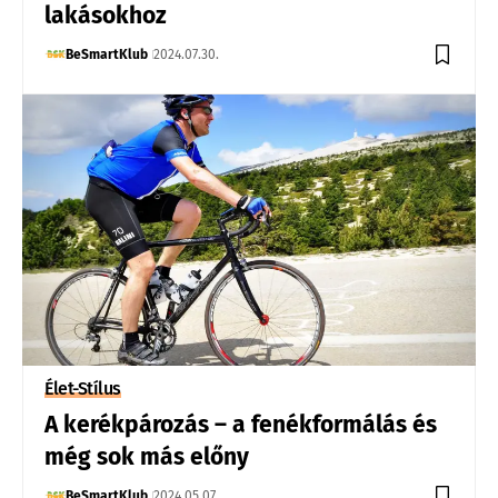
lakásokhoz
BeSmartKlub
2024.07.30.
Élet-Stílus
A kerékpározás – a fenékformálás és
még sok más előny
BeSmartKlub
2024.05.07.