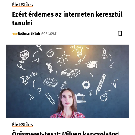
Élet-Stílus
Ezért érdemes az interneten keresztül
tanulni
BeSmartKlub
2024.09.11.
Élet-Stílus
Önismeret-teszt: Milyen kapcsolatod