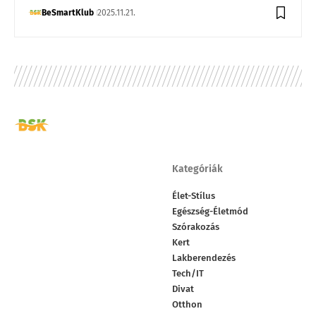
BeSmartKlub
2025.11.21.
Kategóriák
Élet-Stílus
Egészség-Életmód
Szórakozás
Kert
Lakberendezés
Tech/IT
Divat
Otthon