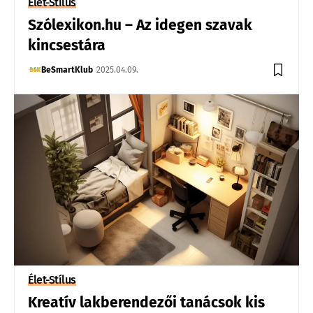
Élet-Stílus
Szólexikon.hu – Az idegen szavak
kincsestára
BeSmartKlub
2025.04.09.
Élet-Stílus
Kreatív lakberendezői tanácsok kis