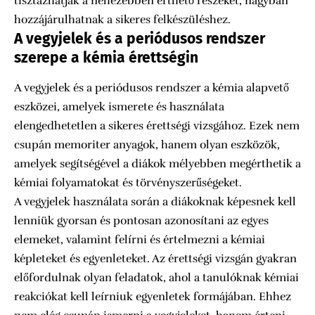
tisztázhatják a nehezebben érthető részeket, nagyban
hozzájárulhatnak a sikeres felkészüléshez.
A vegyjelek és a periódusos rendszer
szerepe a kémia érettségin
A vegyjelek és a periódusos rendszer a kémia alapvető
eszközei, amelyek ismerete és használata
elengedhetetlen a sikeres érettségi vizsgához. Ezek nem
csupán memoriter anyagok, hanem olyan eszközök,
amelyek segítségével a diákok mélyebben megérthetik a
kémiai folyamatokat és törvényszerűségeket.
A vegyjelek használata során a diákoknak képesnek kell
lenniük gyorsan és pontosan azonosítani az egyes
elemeket, valamint felírni és értelmezni a kémiai
képleteket és egyenleteket. Az érettségi vizsgán gyakran
előfordulnak olyan feladatok, ahol a tanulóknak kémiai
reakciókat kell leírniuk egyenletek formájában. Ehhez