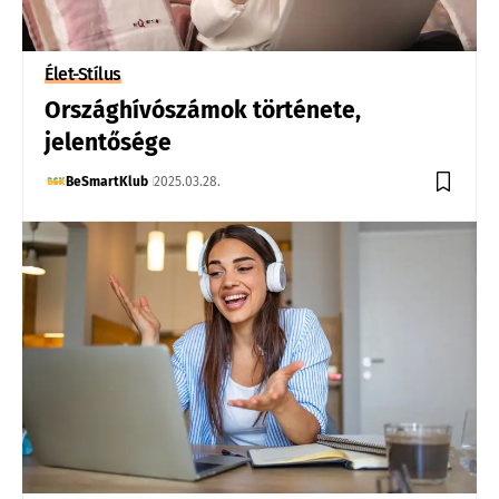
Élet-Stílus
Országhívószámok története,
jelentősége
BeSmartKlub
2025.03.28.