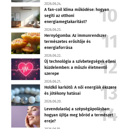
2026.06.24.
A fan-coil klíma működése: hogyan
segíti az otthoni
energiamegtakarítást?
2026.06.23.
Hernyógomba: Az immunrendszer
természetes erősítője és
energiaforrása
2026.06.22.
Új technológia a szívbetegségek elleni
küzdelemben: a műszív életmentő
szerepe
2026.06.21.
Holdkő karkötő: A női energiák ékszere
és jótékony hatásai
2026.06.20.
Levendulaolaj a szépségápolásban:
hogyan újítja meg bőröd a természet
ereje?