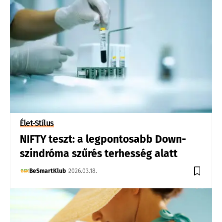
Élet-Stílus
NIFTY teszt: a legpontosabb Down-
szindróma szűrés terhesség alatt
BeSmartKlub
2026.03.18.